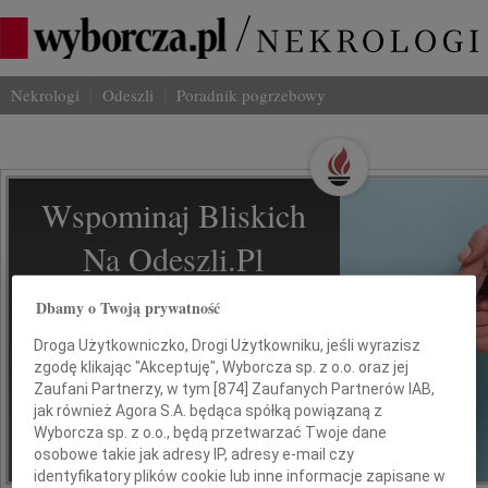
Nekrologi
Odeszli
Poradnik pogrzebowy
Wspominaj Bliskich
Na Odeszli.pl
Dbamy o Twoją prywatność
Jak ich zapamiętaliśmy? Serwis
odeszli.pl z Grupy Wyborcza, to
Droga Użytkowniczko, Drogi Użytkowniku, jeśli wyrazisz
możliwość stworzenia unikalnego
zgodę klikając "Akceptuję", Wyborcza sp. z o.o. oraz jej
wspomnienia. Dziel się nim z rodziną i
Zaufani Partnerzy, w tym [
874
] Zaufanych Partnerów IAB,
przyjaciółmi.
jak również Agora S.A. będąca spółką powiązaną z
Wyborcza sp. z o.o., będą przetwarzać Twoje dane
osobowe takie jak adresy IP, adresy e-mail czy
*ogłoszenie
identyfikatory plików cookie lub inne informacje zapisane w