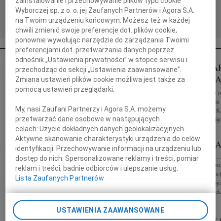
zainstalowanie i przechowywanie plików typu cookie
Pogrzeb odbędzie się w dniu 4.08.2026 roku na
Wyborczej sp. z o. o. jej Zaufanych Partnerów i Agora S.A.
Cmentarzu Bródnowskim. Zawiadamia połączona w
na Twoim urządzeniu końcowym. Możesz też w każdej
smutku rodzina
chwili zmienić swoje preferencje dot. plików cookie,
ponownie wywołując narzędzie do zarządzania Twoimi
preferencjami dot. przetwarzania danych poprzez
odnośnik „Ustawienia prywatności” w stopce serwisu i
ANDRZEJ JAROSIŃSKI
ANNA MA
WIEK: 82
przechodząc do sekcji „Ustawienia zaawansowane”.
07.05.2025
WROCŁAW
JURGOWI
Zmiana ustawień plików cookie możliwa jest także za
Dnia 2 maja 2025 roku zmarł w wieku 81 lat Andrzej
pomocą ustawień przeglądarki.
21 kwietnia 2025 
Jarosiński Architekt Pogrzeb odbędzie się w dniu 9
Jurgowiak z domu
maja 2025 roku o godzinie 12.00 na Cmentarzu
My, nasi Zaufani Partnerzy i Agora S.A. możemy
przyjaciele: Irma 
Grabiszynskim. Rodzina
przetwarzać dane osobowe w następujących
Bergman, składając
celach:
Użycie dokładnych danych geolokalizacyjnych.
Aktywne skanowanie charakterystyki urządzenia do celów
30.04.2025
WROCŁAW
WALDEMA
identyfikacji. Przechowywanie informacji na urządzeniu lub
Z wielkim smutkiem przyjęliśmy wiadomość o
WROCŁAW
dostęp do nich. Spersonalizowane reklamy i treści, pomiar
odejściu Pani Krystyny Grochowskiej naszej
Żegnamy Waldemara
reklam i treści, badnie odbiorców i ulepszanie usług.
wieloletniej pracownicy i wspaniałej Koleżanki.
sceny Opery Wrocła
Lista Zaufanych Partnerów
Rodzinie składamy wyrazy szczerego...
reżysera i pedago
współczucia Dyrekcj
USTAWIENIA ZAAWANSOWANE