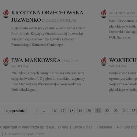
KRYSTYNA ORZECHOWSKA-
24.04.2025
WROC
JUZWENKO
24.04.2025
WROCŁAW
Panu Krystianowi 
głębokiego współcz
Z głębokim żalem przyjęliśmy wiadomość o śmierci
Dominiki składają
Prof. dr hab. Krystyny Orzechowskiej-Juzwenko
POL Sp. z o.o.
wieloletniego Kierownika Katedry i Zakładu
Farmakologii Klinicznej Cenionego...
EWA MAŃKOWSKA
WOJCIECH
23.04.2025
WROCŁAW
WROCŁAW
"Są ludzie, których anioły nie muszą zabierać sami
Społeczność Portu
stają się światłem". Z głębokim smutkiem żegnamy
ogromnym żalem pr
Ewę Mańkowską Wicemarszałek Województwa
Wojciecha Adamsk
Dolnośląskiego,...
głębokiego współcz
« poprzednie
1
...
16
17
18
19
20
21
22
23
24
25
»
Copyright © Wyborcza sp. z o.o.
O nas
Staże u nas
Reklama
Polityka pr
Ustawienia prywatności