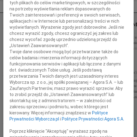
tych plikach do celów marketingowych, w szczególności
Nekrologi Wrocław
na potrzeby wyświetlania reklam dopasowanych do
Twoich zainteresowań i preferencji w swoich serwisach,
aplikacjach i w Internecie lub personalizacji treści w nich
MIECZYSŁAWA PĘKACZ
HUBERT 
wyświetlanych. Wyrażenie zgody jest dobrowolne. Jeśli nie
07.08.2026
WROCŁAW
WROCŁAW
chcesz wyrazić zgody, chcesz ograniczyć jej zakres lub
Dnia 25 lipca 2026 roku zmarła Mieczysława Pękacz
Nie mów nic: już ul
chcesz wycofać zgodę uprzednio udzieloną przejdź do
ukochana Mama, Babcia i Teściowa pedagog i
rozumiem przedmiot
„Ustawień Zaawansowanych”.
nauczyciel Msza święta żałobna odprawiona zostanie
tu nie dolatują łzy 
Twoje dane osobowe mogą być przetwarzane także do
17 sierpnia 2026 roku o godzinie...
i...
celów badania i mierzenia informacji dotyczących
funkcjonowania serwisów i aplikacji lub łączone z danymi
dot. świadczonych Tobie usług. Jeśli podstawą
LUCYNA WRÓBEL
06.08.2026
06.08.2026
WROC
przetwarzania Twoich danych jest uzasadniony interes
WROCŁAW
Annie Ciskowskiej
Wyborcza sp. z o.o., jej spółki powiązanej – Agora S.A. – lub
Naszemu Przyjacielowi Michałowi Łuczakowi
współczucia z pow
Zaufanych Partnerów, masz prawo wyrazić sprzeciw. Aby
Prezesowi Zarządu Mercedes-Benz Grupa Wróbel
Zarząd oraz koleż
to zrobić przejdź do „Ustawień Zaawansowanych” lub
wyrazy głębokiego współczucia oraz rotariańskiej
z o.o. Wrocław Aniu
skontaktuj się z administratorem – w zależności od
solidarności z powodu...
zakresu sprzeciwu i podmiotu, wobec którego jest
kierowany. Więcej informacji znajdziesz w
Polityce
HALINA HANNA
Prywatności Wyborcza.pl
i
Polityce Prywatności Agora S.A.
KOŚCIELNIAK
05.08.2026
WROCŁAW
Poprzez kliknięcie "Akceptuję" wyrażasz zgodę na
Halina Hanna Kościelniak Zmarła 30.06.2026 roku