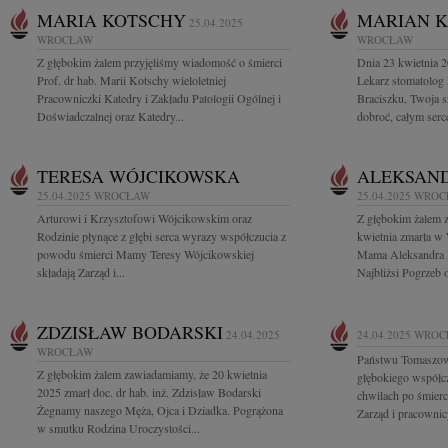
MARIA KOTSCHY
MARIAN 
25.04.2025
WROCŁAW
WROCŁAW
Z głębokim żalem przyjęliśmy wiadomość o śmierci
Dnia 23 kwietnia 
Prof. dr hab. Marii Kotschy wieloletniej
Lekarz stomatolog
Pracowniczki Katedry i Zakładu Patologii Ogólnej i
Braciszku, Twoja s
Doświadczalnej oraz Katedry...
dobroć, całym serc
TERESA WÓJCIKOWSKA
ALEKSAN
25.04.2025
WROCŁAW
25.04.2025
WROC
Arturowi i Krzysztofowi Wójcikowskim oraz
Z głębokim żalem 
Rodzinie płynące z głębi serca wyrazy współczucia z
kwietnia zmarła w
powodu śmierci Mamy Teresy Wójcikowskiej
Mama Aleksandra 
składają Zarząd i...
Najbliżsi Pogrzeb o
ZDZISŁAW BODARSKI
24.04.2025
24.04.2025
WROC
WROCŁAW
Państwu Tomaszow
Z głębokim żalem zawiadamiamy, że 20 kwietnia
głębokiego współcz
2025 zmarł doc. dr hab. inż. Zdzisław Bodarski
chwilach po śmierc
Żegnamy naszego Męża, Ojca i Dziadka. Pogrążona
Zarząd i pracown
w smutku Rodzina Uroczystości...