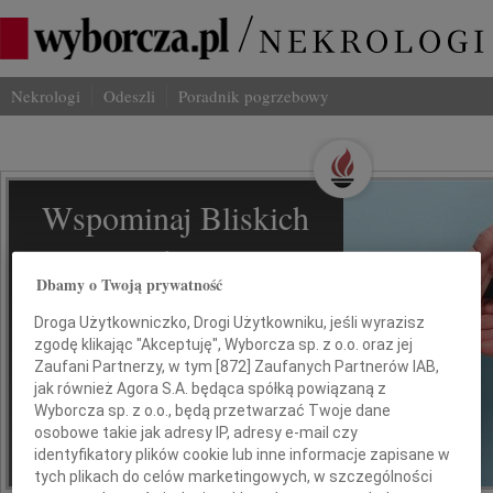
Nekrologi
Odeszli
Poradnik pogrzebowy
Wspominaj Bliskich
Na Odeszli.pl
Dbamy o Twoją prywatność
Jak ich zapamiętaliśmy? Serwis
Droga Użytkowniczko, Drogi Użytkowniku, jeśli wyrazisz
odeszli.pl z Grupy Wyborcza, to
zgodę klikając "Akceptuję", Wyborcza sp. z o.o. oraz jej
możliwość stworzenia unikalnego
Zaufani Partnerzy, w tym [
872
] Zaufanych Partnerów IAB,
wspomnienia. Dziel się nim z rodziną i
jak również Agora S.A. będąca spółką powiązaną z
przyjaciółmi.
Wyborcza sp. z o.o., będą przetwarzać Twoje dane
osobowe takie jak adresy IP, adresy e-mail czy
identyfikatory plików cookie lub inne informacje zapisane w
*ogłoszenie
tych plikach do celów marketingowych, w szczególności