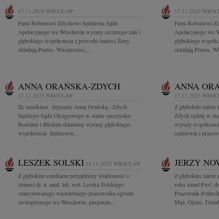
17.11.2025
WROCŁAW
17.11.2025
WROC
Panu Robertowi Zdychowi Sędziemu Sądu
Panu Robertowi Z
Apelacyjnego we Wrocławiu wyrazy szczerego żalu i
Apelacyjnego we W
głębokiego współczucia z powodu śmierci Żony
głębokiego współc
składają Prezes, Wiceprezesi,...
składają Prezes, Wi
ANNA ORAŃSKA-ZDYCH
ANNA OR
17.11.2025
WROCŁAW
17.11.2025
WROC
Ze smutkiem żegnamy Annę Orańską - Zdych
Z głębokim żalem 
Sędziego Sądu Okręgowego w stanie spoczynku
Zdych sędzię w sta
Rodzinie i Bliskim składamy wyrazy głębokiego
wyrazy współczucia
współczucia Sędziowie...
sędziowie i pracown
LESZEK SOLSKI
JERZY NO
14.11.2025
WROCŁAW
Z głębokim smutkiem przyjęliśmy wiadomość o
Z głębokim żalem 
śmierci dr. n. med. lek. wet. Leszka Solskiego
roku zmarł Prof. d
emerytowanego wieloletniego pracownika ogrodu
Pracownik Politec
zoologicznego we Wrocławiu, pasjonata...
Mąż, Ojciec, Dziade