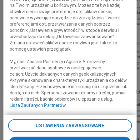
Marcie Pietraszek najgłębsze wyrazy współczucia z
na Twoim urządzeniu końcowym. Możesz też w każdej
Z głębokim smutki
powodu śmierci Mamy składają dyrekcja
chwili zmienić swoje preferencje dot. plików cookie,
listopada 2025 rok
Narodowego Forum Muzyki im. Witolda
ponownie wywołując narzędzie do zarządzania Twoimi
Zbigniew Węgrzyn l
Lutosławskiego oraz koleżanki i...
Centrum Medyczneg
preferencjami dot. przetwarzania danych poprzez
odnośnik „Ustawienia prywatności” w stopce serwisu i
przechodząc do sekcji „Ustawienia zaawansowane”.
Zmiana ustawień plików cookie możliwa jest także za
02.12.2025
WROCŁAW
02.12.2025
WROC
pomocą ustawień przeglądarki.
Pani Magdalenie Cisek Gotszalk wyrazy współczucia
Panu Jerzemu Piet
z powodu śmierci Męża składają Ewa, Tadeusz,
dyrektorowi Wydzi
My, nasi Zaufani Partnerzy i Agora S.A. możemy
Emilia i Marcin Wesołowscy
Wrocławia wyrazy g
współczucia z powo
przetwarzać dane osobowe w następujących
celach:
Użycie dokładnych danych geolokalizacyjnych.
Aktywne skanowanie charakterystyki urządzenia do celów
identyfikacji. Przechowywanie informacji na urządzeniu lub
TEODOR 
01.12.2025
WROCŁAW
dostęp do nich. Spersonalizowane reklamy i treści, pomiar
WROCŁAW
reklam i treści, badnie odbiorców i ulepszanie usług.
Panu Jerzemu Pietraszkowi wieloletniemu
Z ogromnym smutk
Dyrektorowi Wydziału Kultury Urzędu Miejskiego
Lista Zaufanych Partnerów
Człowieka pełnego 
Wrocławia wyrazy szczerego współczucia i słowa
humoru - Profesora
pocieszenia w trudnych chwilach po...
Przyjaciela, inicjato
USTAWIENIA ZAAWANSOWANE