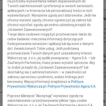
na potrzeby wyświetlania reklam dopasowanych do
Nekrologi Wrocław
Twoich zainteresowań i preferencji w swoich serwisach,
aplikacjach i w Internecie lub personalizacji treści w nich
wyświetlanych. Wyrażenie zgody jest dobrowolne. Jeśli nie
HUBERT MORDAWSKI
LUCYNA 
06.08.2026
chcesz wyrazić zgody, chcesz ograniczyć jej zakres lub
WROCŁAW
WROCŁAW
chcesz wycofać zgodę uprzednio udzieloną przejdź do
Nie mów nic: już uleciałem w taką ciszę, że nie
Naszemu Przyjaci
„Ustawień Zaawansowanych”.
rozumiem przedmiotów, nie słyszę słów twoich... Bo
Prezesowi Zarząd
Twoje dane osobowe mogą być przetwarzane także do
tu nie dolatują łzy i tylko pejzaż coraz dalej upływa,
wyrazy głębokiego 
celów badania i mierzenia informacji dotyczących
i...
solidarności z pow
funkcjonowania serwisów i aplikacji lub łączone z danymi
dot. świadczonych Tobie usług. Jeśli podstawą
przetwarzania Twoich danych jest uzasadniony interes
HALINA 
06.08.2026
WROCŁAW
Wyborcza sp. z o.o., jej spółki powiązanej – Agora S.A. – lub
KOŚCIELN
Annie Ciskowskiej wyrazy najgłębszego
Zaufanych Partnerów, masz prawo wyrazić sprzeciw. Aby
współczucia z powodu śmierci Mamy składają
to zrobić przejdź do „Ustawień Zaawansowanych” lub
Halina Hanna Kośc
Zarząd oraz koleżanki i koledzy z firmy FUNAM Sp.
Pogrzeb odbędzie s
skontaktuj się z administratorem – w zależności od
z o.o. Wrocław Aniu, z wielkim żalem i...
Cmentarzu Bródno
zakresu sprzeciwu i podmiotu, wobec którego jest
smutku rodzina
kierowany. Więcej informacji znajdziesz w
Polityce
Prywatności Wyborcza.pl
i
Polityce Prywatności Agora S.A.
Poprzez kliknięcie "Akceptuję" wyrażasz zgodę na
ZBIGNIE
zainstalowanie i przechowywanie plików typu cookie
03.12.2025
WROCŁAW
Wyborczej sp. z o. o. jej Zaufanych Partnerów i Agora S.A.
02.12.2025
WROC