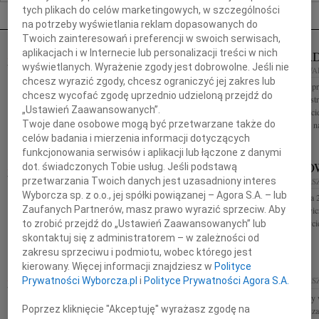
Nekrologi Warszawa
tych plikach do celów marketingowych, w szczególności
na potrzeby wyświetlania reklam dopasowanych do
Twoich zainteresowań i preferencji w swoich serwisach,
aplikacjach i w Internecie lub personalizacji treści w nich
JACEK TA
07.08.2026
WARSZAWA
wyświetlanych. Wyrażenie zgody jest dobrowolne. Jeśli nie
79
07.08.2026
WA
Naszej kochanej i dzielnej Marylce Butruk
chcesz wyrazić zgody, chcesz ograniczyć jej zakres lub
Z wielkim żalem pr
Najcieplejsze wyrazy wsparcia i współczucia w tych
chcesz wycofać zgodę uprzednio udzieloną przejdź do
2026 roku w Austra
trudnych dniach Elżbieta, Mary, Hania, Ewa, Iza i
„Ustawień Zaawansowanych”.
serdeczny Przyjaci
Ewa
Twoje dane osobowe mogą być przetwarzane także do
Studiował fizykę n
celów badania i mierzenia informacji dotyczących
funkcjonowania serwisów i aplikacji lub łączone z danymi
MAŁGORZATA KOŚCIELSKA
JERZY D
dot. świadczonych Tobie usług. Jeśli podstawą
przetwarzania Twoich danych jest uzasadniony interes
07.08.2026
WARSZAWA
07.08.2026
WARS
Wyborcza sp. z o.o., jej spółki powiązanej – Agora S.A. – lub
W dniu 3 sierpnia 2026 roku zmarła Profesor
W dniu 1 sierpnia 
Zaufanych Partnerów, masz prawo wyrazić sprzeciw. Aby
Małgorzata Kościelska Jej prace badawcze i praktyka
Jerzy Downarowicz
terapeutyczna wpłynęły na rozwój psychologii
na skróty, całe życ
to zrobić przejdź do „Ustawień Zaawansowanych” lub
klinicznej dziecka. Żegnaj,...
żałobna...
skontaktuj się z administratorem – w zależności od
zakresu sprzeciwu i podmiotu, wobec którego jest
kierowany. Więcej informacji znajdziesz w
Polityce
ASIA KUŁAKOWSKA
07.08.2026
07.08.2026
WARS
Prywatności Wyborcza.pl
i
Polityce Prywatności Agora S.A.
WARSZAWA
Serdeczne wyrazy 
Asia Kułakowska 8 czerwca 1984 - 9 sierpnia 2011
Poprzez kliknięcie "Akceptuję" wyrażasz zgodę na
Profesora Dariusz