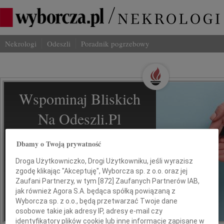
Nekrologi
Odeszli
Poradnik pogrzebowy
Wspominaj Bliskich
Na Odeszli.pl
Jak ich zapamiętaliśmy? Serwis
Dbamy o Twoją prywatność
odeszli.pl z Grupy Wyborcza, to
Droga Użytkowniczko, Drogi Użytkowniku, jeśli wyrazisz
możliwość stworzenia unikalnego
zgodę klikając "Akceptuję", Wyborcza sp. z o.o. oraz jej
wspomnienia. Dziel się nim z rodziną i
Zaufani Partnerzy, w tym [
872
] Zaufanych Partnerów IAB,
przyjaciółmi.
jak również Agora S.A. będąca spółką powiązaną z
Wyborcza sp. z o.o., będą przetwarzać Twoje dane
osobowe takie jak adresy IP, adresy e-mail czy
*ogłoszenie
identyfikatory plików cookie lub inne informacje zapisane w