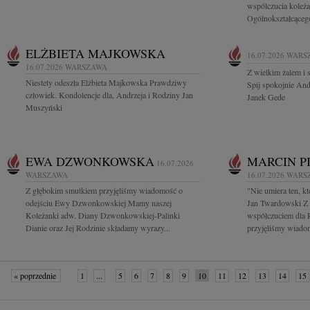
wspólczucia koleża
Ogólnokształcącego
ELŻBIETA MAJKOWSKA
16.07.2026
WARS
16.07.2026
WARSZAWA
Z wielkim żalem i
Niestety odeszła Elżbieta Majkowska Prawdziwy
Spij spokojnie And
człowiek. Kondolencje dla, Andrzeja i Rodziny Jan
Janek Gede
Muszyński
EWA DZWONKOWSKA
MARCIN P
16.07.2026
WARSZAWA
16.07.2026
WARS
Z głębokim smutkiem przyjęliśmy wiadomość o
"Nie umiera ten, k
odejściu Ewy Dzwonkowskiej Mamy naszej
Jan Twardowski Z 
Koleżanki adw. Diany Dzwonkowskiej-Palinki
współczuciem dla 
Dianie oraz Jej Rodzinie składamy wyrazy...
przyjęliśmy wiadom
« poprzednie
1
...
5
6
7
8
9
10
11
12
13
14
15