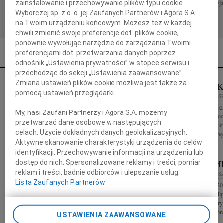
Monika i Piotrek
śmierci Ojca przyja
zainstalowanie i przechowywanie plików typu cookie
Wyborczej sp. z o. o. jej Zaufanych Partnerów i Agora S.A.
na Twoim urządzeniu końcowym. Możesz też w każdej
chwili zmienić swoje preferencje dot. plików cookie,
ponownie wywołując narzędzie do zarządzania Twoimi
preferencjami dot. przetwarzania danych poprzez
odnośnik „Ustawienia prywatności” w stopce serwisu i
przechodząc do sekcji „Ustawienia zaawansowane”.
Zmiana ustawień plików cookie możliwa jest także za
ZOFIA KOSYCARZ
HANNA SK
WIEK: 88
pomocą ustawień przeglądarki.
15.07.2026
WARSZAWA
17.07.2026
WARS
"Niektórzy ludzie czynią świat wyjątkowym tylko
W dniu 9 lipca 20
My, nasi Zaufani Partnerzy i Agora S.A. możemy
dlatego, że są" W dniu 26 czerwca 2026 roku zmarła
Mama Hanna Skoczy
przetwarzać dane osobowe w następujących
w wieku 88 lat Zofia Kosycarz Uroczystości
radości życia i dzi
celach:
Użycie dokładnych danych geolokalizacyjnych.
pogrzebowe odbędą się w...
uśmiech zawsze będ
Aktywne skanowanie charakterystyki urządzenia do celów
identyfikacji. Przechowywanie informacji na urządzeniu lub
WŁODZIMI
dostęp do nich. Spersonalizowane reklamy i treści, pomiar
17.07.2026
WARSZAWA
reklam i treści, badnie odbiorców i ulepszanie usług.
17.07.2026
WARS
Kasia 1956-2025 Like the sun in the night You'll
Lista Zaufanych Partnerów
W dniu 18 lipca 20
always be with me, wherever I go Konrad
nasz ukochany Mąż
Piwkowski historyk
Domu Pracy Twórcz
USTAWIENIA ZAAWANSOWANE