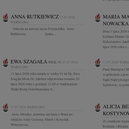
ANNA RUTKIEWICZ
MARIA M
17.07.2026
WARSZAWA
NOWACKA
Odeszła na zawsze nasza Przyjaciółka Anna
Dnia 3 lipca 2026 
Rutkiewicz Janku,...
kochana Mama i S
Nabożeństwo żałob
lipca 2026 roku o..
EWA SZAGAŁA
WIEK: 91
17.07.2026
17.07.2026
WARS
WARSZAWA
Panu Maciejowi M
11 lipca 2026 roku zmarła w wieku 91 lat Śp. Ewa
współczucia z powo
Szagała Msza św. żałobna odprawiona zostanie 20
Sądu Najwyższego 
lipca 2026 roku o godzinie 11:00 w Sanktuarium
Sędziowie, Asystenc
Matki Bożej Ostrobramskiej w...
ALICJA B
17.07.2026
WARSZAWA
KOSTYNO
Jasiu, Moniko, jesteśmy myślami z Wami po
odejściu Anny Grażyna, Marek i Krzysiek
Ze smutkiem żegna
Witaszewscy
Rodzinie i Bliski