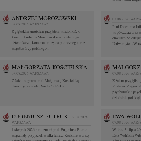
ANDRZEJ MOROZOWSKI
07.08.2026
WARS
07.08.2026
WARSZAWA
Pani Dziekanie Jul
Z głębokim smutkiem przyjąłem wiadomość o
współczucia oraz w
śmierci Andrzeja Morozowskiego wybitnego
chwilach po odejś
dziennikarza, komentatora życia publicznego oraz
Uniwersytetu Warsz
współtwórcy polskiego...
MAŁGORZATA KOŚCIELSKA
MAŁGORZ
07.08.2026
WARSZAWA
07.08.2026
WARS
Z żalem żegnam prof. Małgorzatę Kościelską
Z żalem przyjęliśm
dziękując za wiele Dorota Orlińska
Profesor Małgorzat
psycholożki i psyc
dziedzinie polskiej 
EUGENIUSZ BUTRUK
EWA WOLI
07.08.2026
WARSZAWA
07.08.2026
WARS
1 sierpnia 2026 roku zmarł prof. Eugeniusz Butruk
W dniu 31 lipca 20
wspaniały przyjaciel, wielki lekarz. Rodzinie wyrazy
Ewa Wolińska-Wito
najgłębszego współczucia składa Wojciech Noszczyk
odprawiona zostani