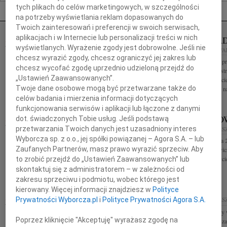
Nekrologi Warszawa
tych plikach do celów marketingowych, w szczególności
na potrzeby wyświetlania reklam dopasowanych do
Twoich zainteresowań i preferencji w swoich serwisach,
aplikacjach i w Internecie lub personalizacji treści w nich
JACEK TA
07.08.2026
WARSZAWA
wyświetlanych. Wyrażenie zgody jest dobrowolne. Jeśli nie
79
07.08.2026
WA
Naszej kochanej i dzielnej Marylce Butruk
chcesz wyrazić zgody, chcesz ograniczyć jej zakres lub
Z wielkim żalem pr
Najcieplejsze wyrazy wsparcia i współczucia w tych
chcesz wycofać zgodę uprzednio udzieloną przejdź do
2026 roku w Austra
trudnych dniach Elżbieta, Mary, Hania, Ewa, Iza i
„Ustawień Zaawansowanych”.
serdeczny Przyjaci
Ewa
Twoje dane osobowe mogą być przetwarzane także do
Studiował fizykę n
celów badania i mierzenia informacji dotyczących
funkcjonowania serwisów i aplikacji lub łączone z danymi
MAŁGORZATA KOŚCIELSKA
JERZY D
dot. świadczonych Tobie usług. Jeśli podstawą
przetwarzania Twoich danych jest uzasadniony interes
07.08.2026
WARSZAWA
07.08.2026
WARS
Wyborcza sp. z o.o., jej spółki powiązanej – Agora S.A. – lub
W dniu 3 sierpnia 2026 roku zmarła Profesor
W dniu 1 sierpnia 
Zaufanych Partnerów, masz prawo wyrazić sprzeciw. Aby
Małgorzata Kościelska Jej prace badawcze i praktyka
Jerzy Downarowicz
terapeutyczna wpłynęły na rozwój psychologii
na skróty, całe życ
to zrobić przejdź do „Ustawień Zaawansowanych” lub
klinicznej dziecka. Żegnaj,...
żałobna...
skontaktuj się z administratorem – w zależności od
zakresu sprzeciwu i podmiotu, wobec którego jest
kierowany. Więcej informacji znajdziesz w
Polityce
ASIA KUŁAKOWSKA
07.08.2026
07.08.2026
WARS
Prywatności Wyborcza.pl
i
Polityce Prywatności Agora S.A.
WARSZAWA
Serdeczne wyrazy 
Asia Kułakowska 8 czerwca 1984 - 9 sierpnia 2011
Poprzez kliknięcie "Akceptuję" wyrażasz zgodę na
Profesora Dariusz