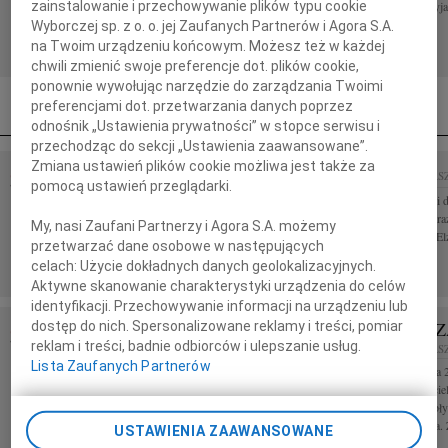
Monika i Piotrek
śmierci Ojca przyja
zainstalowanie i przechowywanie plików typu cookie
Wyborczej sp. z o. o. jej Zaufanych Partnerów i Agora S.A.
na Twoim urządzeniu końcowym. Możesz też w każdej
chwili zmienić swoje preferencje dot. plików cookie,
ponownie wywołując narzędzie do zarządzania Twoimi
preferencjami dot. przetwarzania danych poprzez
odnośnik „Ustawienia prywatności” w stopce serwisu i
przechodząc do sekcji „Ustawienia zaawansowane”.
Zmiana ustawień plików cookie możliwa jest także za
07.08.2026
WARSZAWA
07.08.2026
WARS
pomocą ustawień przeglądarki.
Dziekanie Wydziału dr hab. Julii Kubisie, prof. ucz.
Naszej kochanej i 
wyrazy najgłębszego współczucia z powodu śmierci
Najcieplejsze wyra
My, nasi Zaufani Partnerzy i Agora S.A. możemy
Mamy składa społeczność Wydziału...
trudnych dniach Elż
przetwarzać dane osobowe w następujących
Ewa
celach:
Użycie dokładnych danych geolokalizacyjnych.
Aktywne skanowanie charakterystyki urządzenia do celów
identyfikacji. Przechowywanie informacji na urządzeniu lub
JACEK TADEUSZ DUNIEC
MAŁGORZ
dostęp do nich. Spersonalizowane reklamy i treści, pomiar
WIEK:
reklam i treści, badnie odbiorców i ulepszanie usług.
79
07.08.2026
WARSZAWA
07.08.2026
WARS
Lista Zaufanych Partnerów
Z wielkim żalem przyjęliśmy wiadomość, że 29 lipca
W dniu 3 sierpnia 
2026 roku w Australii zmarł w wieku 79 lat nasz
Małgorzata Kościel
serdeczny Przyjaciel Jacek Tadeusz Duniec
terapeutyczna wpły
Studiował fizykę na Uniwersytecie...
klinicznej dziecka. 
USTAWIENIA ZAAWANSOWANE