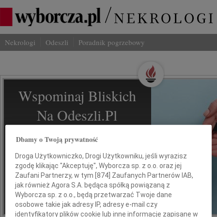
Nekrologi
Odeszli
Poradnik pogrzebowy
Wspominaj Bliskich
Na Odeszli.pl
Jak ich zapamiętaliśmy? Serwis
Dbamy o Twoją prywatność
odeszli.pl z Grupy Wyborcza, to
Droga Użytkowniczko, Drogi Użytkowniku, jeśli wyrazisz
możliwość stworzenia unikalnego
zgodę klikając "Akceptuję", Wyborcza sp. z o.o. oraz jej
wspomnienia. Dziel się nim z rodziną i
Zaufani Partnerzy, w tym [
874
] Zaufanych Partnerów IAB,
przyjaciółmi.
jak również Agora S.A. będąca spółką powiązaną z
Wyborcza sp. z o.o., będą przetwarzać Twoje dane
osobowe takie jak adresy IP, adresy e-mail czy
*ogłoszenie
identyfikatory plików cookie lub inne informacje zapisane w