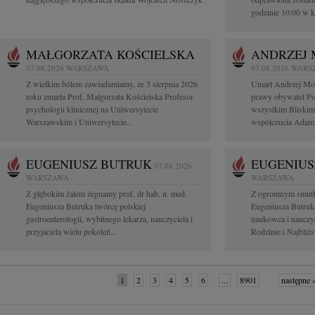
godzinie 10:00 w k
MAŁGORZATA KOŚCIELSKA
ANDRZEJ
07.08.2026
WARSZAWA
07.08.2026
WARS
Z wielkim bólem zawiadamiamy, że 3 sierpnia 2026
Umarł Andrzej Mor
roku zmarła Prof. Małgorzata Kościelska Profesor
prawy obywatel Pol
psychologii klinicznej na Uniwersytecie
wszystkim Bliskim
Warszawskim i Uniwersytecie...
współczucia Adam
EUGENIUSZ BUTRUK
EUGENIUS
07.08.2026
WARSZAWA
WARSZAWA
Z głębokim żalem żegnamy prof. dr hab. n. med.
Z ogromnym smutki
Eugeniusza Butruka twórcę polskiej
Eugeniusza Butruka
gastroenterologii, wybitnego lekarza, nauczyciela i
naukowca i nauczyc
przyjaciela wielu pokoleń...
Rodzinie i Najbliżs
1
2
3
4
5
6
...
8901
następne 