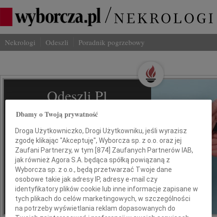
Nekrologi
Odeszli
Poradnik pogrzebowy
Odeszli.pl
Dbamy o Twoją prywatność
Jak ich zapamiętaliśmy/ Serwis odeszli.pl
z Grupy Wyborcza, to możliwość
Droga Użytkowniczko, Drogi Użytkowniku, jeśli wyrazisz
stworzenia unikalnego wspomnienia.
zgodę klikając "Akceptuję", Wyborcza sp. z o.o. oraz jej
Dziel się nim z rodziną i przyjaciółmi.
Zaufani Partnerzy, w tym [
874
] Zaufanych Partnerów IAB,
jak również Agora S.A. będąca spółką powiązaną z
Wyborcza sp. z o.o., będą przetwarzać Twoje dane
osobowe takie jak adresy IP, adresy e-mail czy
identyfikatory plików cookie lub inne informacje zapisane w
tych plikach do celów marketingowych, w szczególności
na potrzeby wyświetlania reklam dopasowanych do
*ogłoszenie