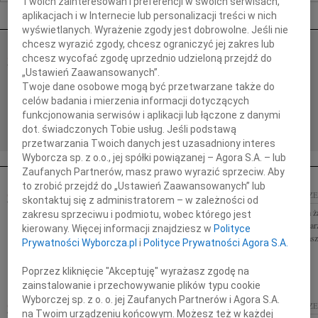
Twoich zainteresowań i preferencji w swoich serwisach,
Nekrologi Szczecin
aplikacjach i w Internecie lub personalizacji treści w nich
wyświetlanych. Wyrażenie zgody jest dobrowolne. Jeśli nie
chcesz wyrazić zgody, chcesz ograniczyć jej zakres lub
BOGUSŁAW WIERZBICKI
chcesz wycofać zgodę uprzednio udzieloną przejdź do
03.08.2026
SZCZECIN
„Ustawień Zaawansowanych”.
Z żalem zawiadamiamy, że w dniu 25.07.2026 r.
Twoje dane osobowe mogą być przetwarzane także do
zmarł ś.p. Bogusław Wierzbicki lekarz Pożegnanie
celów badania i mierzenia informacji dotyczących
przed kremacją nastąpi w dniu 03.08.2026 roku o
funkcjonowania serwisów i aplikacji lub łączone z danymi
godz.11:15 na Cmentarzu...
dot. świadczonych Tobie usług. Jeśli podstawą
przetwarzania Twoich danych jest uzasadniony interes
Wyborcza sp. z o.o., jej spółki powiązanej – Agora S.A. – lub
Zaufanych Partnerów, masz prawo wyrazić sprzeciw. Aby
to zrobić przejdź do „Ustawień Zaawansowanych” lub
14.10.2009
SZCZECIN
14.10.2009
SZCZE
skontaktuj się z administratorem – w zależności od
Arku żadne słowa nie odwrócą przeznaczenia, ale
Z bezgranicznym ż
zakresu sprzeciwu i podmiotu, wobec którego jest
pamiętaj w tych strasznych chwilach, że masz
wspaniałego Lekar
kierowany. Więcej informacji znajdziesz w
Polityce
przyjaciół, którzy otaczają Cię ciepłymi myślami
Majewskiego Nasza
Prywatności Wyborcza.pl
i
Polityce Prywatności Agora S.A.
Tomek...
mamą
Poprzez kliknięcie "Akceptuję" wyrażasz zgodę na
zainstalowanie i przechowywanie plików typu cookie
Wyborczej sp. z o. o. jej Zaufanych Partnerów i Agora S.A.
14.10.2009
SZCZECIN
14.10.2009
SZCZE
na Twoim urządzeniu końcowym. Możesz też w każdej