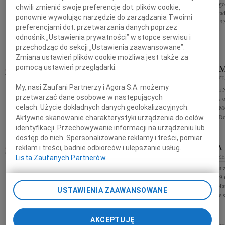
Wyrazy głębokiego współczucia i żalu z powodu
Wyrazy głębokiego
chwili zmienić swoje preferencje dot. plików cookie,
śmierci Ojca Arkowi Marchewce składają przyjaciele
śmierci Ojca Arka
ponownie wywołując narzędzie do zarządzania Twoimi
z Młodych Demokratów ???? ? Requiescat in pacem!
Sławomir Nitras ??
preferencjami dot. przetwarzania danych poprzez
odnośnik „Ustawienia prywatności” w stopce serwisu i
przechodząc do sekcji „Ustawienia zaawansowane”.
Zmiana ustawień plików cookie możliwa jest także za
HENRYK 
pomocą ustawień przeglądarki.
14.10.2009
SZCZECIN
14.10.2009
SZCZE
Wyrazy głębokiego współczucia i żalu z powodu
My, nasi Zaufani Partnerzy i Agora S.A. możemy
Marysi, Arkowi i 
śmierci Ojca Arkadiuszowi Marchewce składa
przetwarzać dane osobowe w następujących
wsparcia i otuchy 
Michał Marcinkiewicz ?????Requiescat in pacem!
celach:
Użycie dokładnych danych geolokalizacyjnych.
powodu śmierci Mę
składają Halina, Do
Aktywne skanowanie charakterystyki urządzenia do celów
identyfikacji. Przechowywanie informacji na urządzeniu lub
dostęp do nich. Spersonalizowane reklamy i treści, pomiar
STEFANIA
reklam i treści, badnie odbiorców i ulepszanie usług.
13.10.2009
SZCZECIN
13.10.2009
SZCZE
Lista Zaufanych Partnerów
Wyrazy głębokiego współczucia Rodzinie Zmarłego
Z głębokim żalem 
Edwarda Stępnia Sołtysa Sołectwa Trzeszczyn od 6
października 2009 
lutego 1995 roku składają Zbigniew Kropidłowski -
Mama Stefania Mat
Przewodniczący Rady Miejskiej...
USTAWIENIA ZAAWANSOWANE
Pogrzeb odbędzie si
AKCEPTUJĘ