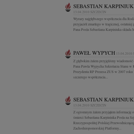
SEBASTIAN KARPINIUK
13.04.2010
SZCZECIN
Wyrazy najgłębszego współczucia dla Rodz
przyjaciół zmarłego w tragicznej, ostatniej
Pana Posła Sebastiana Karpiniuka składa M
PAWEŁ WYPYCH
13.04.2010
Z głębokim żalem przyjęliśmy wiadomość 
Pana Pawła Wypycha Sekretarza Stanu w K
Prezydenta RP Prezesa ZUS w 2007 roku
szczerego współczucia...
SEBASTIAN KARPINIUK
13.04.2010
SZCZECIN
Z ogromnym żalem przyjąłem informację o 
śmierci Sebastiana Karpiniuka Posła na S
Rzeczypospolitej Polskiej Przewodniczące
Zachodniopomorskiej Platformy...