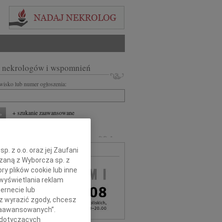
 nekrologów i wspomnień
zwisko lub numer ogłoszenia:
+ szukanie zaawansowane
MARLI
. z o.o. oraz jej Zaufani
MA BEZPŁATNA
ązaną z Wyborcza sp. z
ry plików cookie lub inne
wyświetlania reklam
ernecie lub
sz wyrazić zgody, chcesz
 Zaawansowanych”.
 dotyczących