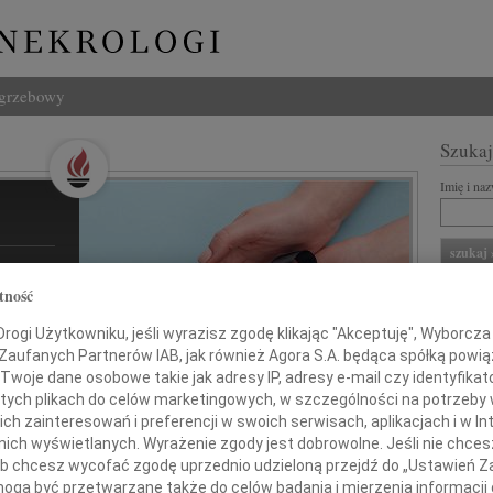
ogrzebowy
Szukaj
Imię i na
eszli.pl
tność
ZNANI Z
nia.
ogi Użytkowniku, jeśli wyrazisz zgodę klikając "Akceptuję", Wyborcza sp
ółmi.
REKLA
 Zaufanych Partnerów IAB, jak również Agora S.A. będąca spółką powi
Twoje dane osobowe takie jak adresy IP, adresy e-mail czy identyfikato
 tych plikach do celów marketingowych, w szczególności na potrzeby 
 zainteresowań i preferencji w swoich serwisach, aplikacjach i w Int
w nich wyświetlanych. Wyrażenie zgody jest dobrowolne. Jeśli nie chce
 lub chcesz wycofać zgodę uprzednio udzieloną przejdź do „Ustawień
gą być przetwarzane także do celów badania i mierzenia informacji