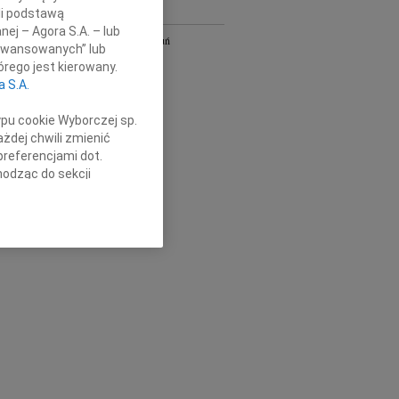
li podstawą
Y
nej – Agora S.A. – lub
Bydgoszcz i Toruń
aawansowanych” lub
owa
Gdańsk
rego jest kierowany.
Kielce
a S.A.
Łódź
Olsztyn
ypu cookie Wyborczej sp.
Płock
żdej chwili zmienić
Radom
preferencjami dot.
Szczecin
hodząc do sekcji
Wrocław
stawień przeglądarki.
óra
cała Polska
h celach:
Użycie
lów identyfikacji.
ści, pomiar reklam i