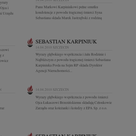
yrazy
Panu Markowi Karpiniukowi pełne smutku
Ojca i
kondolencje z powodu tragicznej śmierci Syna
mi Urzędu
Sebastiana składa Marek Jastrzębski z rodziną
SEBASTIAN KARPINIUK
14.04.2010
SZCZECIN
uszowi
Wyrazy głębokiego współczucia i żalu Rodzinie i
g z
Najbliższym z powodu tragicznej śmierci Sebastiana
rowicz
Karpiniuka Posła na Sejm RP składa Dyrektor
Agencji Nieruchomości...
N
14.04.2010
SZCZECIN
Wyrazy głębokiego współczucia z powodu śmierci
Ojca Łukaszowi Brzezińskiemu składają Członkowie
raz
Zarządu oraz koleżanki i koledzy z EPA Sp. z o.o.