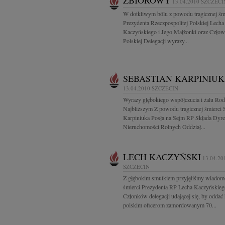
ZBIOROWY
13.04.2010
SZCZECI
W dotkliwym bólu z powodu tragicznej śm
Prezydenta Rzeczpospolitej Polskiej Lecha
Kaczyńskiego i Jego Małżonki oraz Czł
Polskiej Delegacji wyrazy...
SEBASTIAN KARPINIUK
13.04.2010
SZCZECIN
Wyrazy głębokiego współczucia i żalu Rodz
Najbliższym Z powodu tragicznej śmierci 
Karpiniuka Posła na Sejm RP Składa Dyre
Nieruchomości Rolnych Oddział...
LECH KACZYŃSKI
13.04.20
SZCZECIN
Z głębokim smutkiem przyjęliśmy wiadom
śmierci Prezydenta RP Lecha Kaczyńskieg
Członków delegacji udającej się, by oddać
polskim oficerom zamordowanym 70...