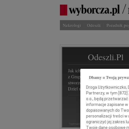
Nekrologi
Odeszli
Poradnik p
Odeszli.pl
Jak ich zapamiętaliśmy/ Serwis od
z Grupy Wyborcza, to możliwość
Dbamy o Twoją prywa
stworzenia unikalnego wspomnie
Droga Użytkowniczko, Dr
Dziel się nim z rodziną i przyjaci
Partnerzy, w tym [
872
]
o.o., będą przetwarzać 
informacje zapisane w
dopasowanych do Twoich
personalizacji treści 
ograniczyć jej zakres
*ogłoszenie
Twoje dane osobowe mo