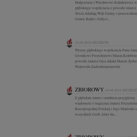
Małgorzacie i Wiesławowi Kalinkiewicz w
głębokiego współczucia z powodu śmierci 
Teścia składają Wójt Gminy z pracownika
Gminy Radni i Sołtysi...
14.04.2010
SZCZECIN
Wyrazy głębokiego współczucia Panu Jan
Gromkowi Prezydentowi Miasta Kołobrze
powodu śmierci Ojca składa Marcin Zydo
Wojewoda Zachodniopomorski
ZBIOROWY
14.04.2010
SZCZECI
Z głębokim żalem i smutkiem przyjęliśmy
wiadomość o tragicznej śmierci Prezydenta
Rzeczpospolitej Polskiej i Jego Małżonki o
wszystkich Osób, które Im...