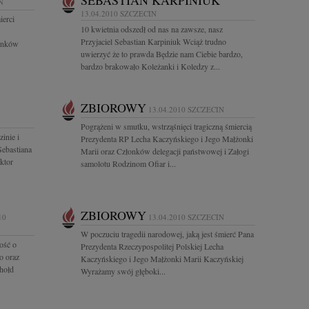
SEBASTIAN KARPINIUK
N
13.04.2010
SZCZECIN
ierci
10 kwietnia odszedł od nas na zawsze, nasz
Przyjaciel Sebastian Karpiniuk Wciąż trudno
ownków
uwierzyć że to prawda Będzie nam Ciebie bardzo,
bardzo brakowało Koleżanki i Koledzy z...
ZBIOROWY
13.04.2010
SZCZECIN
Pogrążeni w smutku, wstrząśnięci tragiczną śmiercią
inie i
Prezydenta RP Lecha Kaczyńskiego i Jego Małżonki
Sebastiana
Marii oraz Członków delegacji państwowej i Załogi
ktor
samolotu Rodzinom Ofiar i...
ZBIOROWY
10
13.04.2010
SZCZECIN
W poczuciu tragedii narodowej, jaką jest śmierć Pana
ość o
Prezydenta Rzeczypospolitej Polskiej Lecha
o oraz
Kaczyńskiego i Jego Małżonki Marii Kaczyńskiej
 hołd
Wyrażamy swój głęboki...