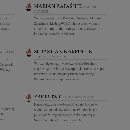
MARIAN ZAPAŚNIK
13.04.2010
SZCZECIN
iny i
Wyrazy współczucia Rodzinie Zmarłego Mariana
 podróży
Zapaśnika składają Wójt Gminy z pracownikami
arek...
Urzędu Gminy Radni i Sołtysi Gminy Rewal,
koleżanki i koledzy z referatu...
SEBASTIAN KARPINIUK
SZCZECIN
13.04.2010
SZCZECIN
o śmierci
Wyrazy głębokiego współczucia dla Rodziny i
ancelarii
Najbliższych Sebastiana Karpiniuka Posła na Sejm
 Wyrazy
Rzeczypospolitej Polskiej Przewodniczącego
Regionu Zachodniopomorskiego...
ZBIOROWY
13.04.2010
SZCZECIN
Nasza Ojczyzna przeżywa ból straty Rodaków,
tragicznej
wybitnych przedstawicieli Państwa Polskiego,
ejm
poległych w tragicznej katastrofie lotniczej w
go
Smoleńsku dnia 10 kwietnia 2010 r.:...