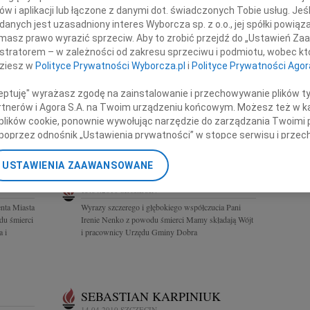
krologi Szczecin
w i aplikacji lub łączone z danymi dot. świadczonych Tobie usług. Jeś
REGION
nych jest uzasadniony interes Wyborcza sp. z o.o., jej spółki powiąza
Białystok
masz prawo wyrazić sprzeciw. Aby to zrobić przejdź do „Ustawień Z
Częstoch
istratorem – w zależności od zakresu sprzeciwu i podmiotu, wobec któ
I
Katowice
dziesz w
Polityce Prywatności Wyborcza.pl
i
Polityce Prywatności Agor
Kraków
26 r.
Lublin
ceptuję" wyrażasz zgodę na zainstalowanie i przechowywanie plików t
żegnanie
Opole
Partnerów i Agora S.A. na Twoim urządzeniu końcowym. Możesz też w ka
 roku o
Poznań
 plików cookie, ponownie wywołując narzędzie do zarządzania Twoimi 
Rzeszów
poprzez odnośnik „Ustawienia prywatności” w stopce serwisu i przec
Warszawa
ane”. Zmiana ustawień plików cookie możliwa jest także za pomocą u
Zielona G
USTAWIENIA ZAAWANSOWANE
nerzy i Agora S.A. możemy przetwarzać dane osobowe w następującyc
okalizacyjnych. Aktywne skanowanie charakterystyki urządzenia do ce
15.04.2010
SZCZECIN
cji na urządzeniu lub dostęp do nich. Spersonalizowane reklamy i tre
nta Miasta
Wyrazy szczerego i głębokiego współczucia Pani
w i ulepszanie usług.
Lista Zaufanych Partnerów
u śmierci
Irenie Nenko z powodu śmierci Mamy składają Wójt
a i
i pracownicy Urzędu Gminy Dobra
SEBASTIAN KARPINIUK
14.04.2010
SZCZECIN