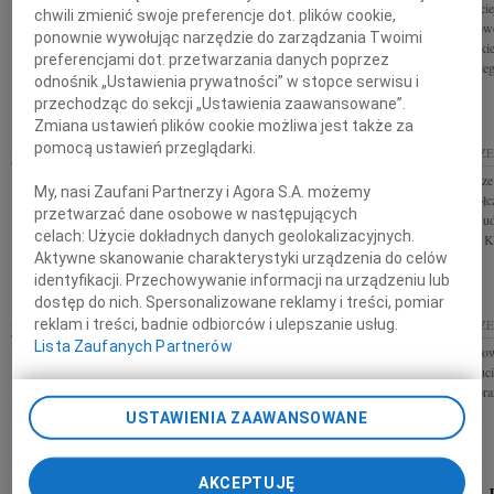
Profesorowi Macie
chwili zmienić swoje preferencje dot. plików cookie,
Z wielkim smutkiem i żalem przyjąłem wiadomość o
współczucia z pow
ponownie wywołując narzędzie do zarządzania Twoimi
śmierci Grzegorza Jankowskiego zasłużonego
członkowie Polski
preferencjami dot. przetwarzania danych poprzez
prawnika, sędziego Naczelnego Sądu
Kognitywistyczne
odnośnik „Ustawienia prywatności” w stopce serwisu i
Administracyjnego i Prezesa WSA w Szczecinie....
przechodząc do sekcji „Ustawienia zaawansowane”.
Zmiana ustawień plików cookie możliwa jest także za
GRZEGORZ JANKOWSKI
pomocą ustawień przeglądarki.
03.11.2023
SZCZE
03.11.2023
SZCZECIN
Drogiemu Koledze
My, nasi Zaufani Partnerzy i Agora S.A. możemy
Z głębokim żalem przyjęliśmy wiadomość o śmierci
głębokiego współc
przetwarzać dane osobowe w następujących
Grzegorza Jankowskiego Sędziego Naczelnego Sądu
składają Borys Bu
celach:
Użycie dokładnych danych geolokalizacyjnych.
Administracyjnego wieloletniego Prezesa
Parlamentarnego Ko
Wojewódzkiego Sądu...
Aktywne skanowanie charakterystyki urządzenia do celów
identyfikacji. Przechowywanie informacji na urządzeniu lub
dostęp do nich. Spersonalizowane reklamy i treści, pomiar
reklam i treści, badnie odbiorców i ulepszanie usług.
31.10.2023
SZCZECIN
30.10.2023
SZCZE
Lista Zaufanych Partnerów
Koledze Arturowi Łąckiemu oraz Jego Rodzinie i
Leszkowi Motakowi
Bliskim wyrazy głębokiego współczucia, wsparcia i
wyrazy współczuc
otuchy w tych trudnych chwilach z powodu śmierci
składają Prezes or
Mamy Przyjaciele z...
USTAWIENIA ZAAWANSOWANE
AKCEPTUJĘ