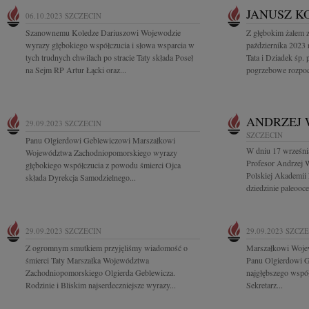
JANUSZ K
06.10.2023
SZCZECIN
Szanownemu Koledze Dariuszowi Wojewodzie
Z głębokim żalem 
wyrazy głębokiego współczucia i słowa wsparcia w
października 2023
tych trudnych chwilach po stracie Taty składa Poseł
Tata i Dziadek śp.
na Sejm RP Artur Łącki oraz...
pogrzebowe rozpocz
ANDRZEJ 
29.09.2023
SZCZECIN
SZCZECIN
Panu Olgierdowi Geblewiczowi Marszałkowi
W dniu 17 wrześni
Województwa Zachodniopomorskiego wyrazy
Profesor Andrzej 
głębokiego współczucia z powodu śmierci Ojca
Polskiej Akademii
składa Dyrekcja Samodzielnego...
dziedzinie paleoocea
29.09.2023
SZCZECIN
29.09.2023
SZCZE
Z ogromnym smutkiem przyjęliśmy wiadomość o
Marszałkowi Woje
śmierci Taty Marszałka Województwa
Panu Olgierdowi 
Zachodniopomorskiego Olgierda Geblewicza.
najgłębszego współ
Rodzinie i Bliskim najserdeczniejsze wyrazy...
Sekretarz...