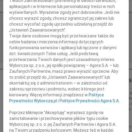
Twoich zainteresowań i preferencji w swoich serwisach,
Nekrologi Szczecin
aplikacjach i w Internecie lub personalizacji treści w nich
wyświetlanych. Wyrażenie zgody jest dobrowolne. Jeśli nie
chcesz wyrazić zgody, chcesz ograniczyć jej zakres lub
BOGUSŁAW WIERZBICKI
chcesz wycofać zgodę uprzednio udzieloną przejdź do
03.08.2026
SZCZECIN
„Ustawień Zaawansowanych”.
Z żalem zawiadamiamy, że w dniu 25.07.2026 r.
Twoje dane osobowe mogą być przetwarzane także do
zmarł ś.p. Bogusław Wierzbicki lekarz Pożegnanie
celów badania i mierzenia informacji dotyczących
przed kremacją nastąpi w dniu 03.08.2026 roku o
funkcjonowania serwisów i aplikacji lub łączone z danymi
godz.11:15 na Cmentarzu...
dot. świadczonych Tobie usług. Jeśli podstawą
przetwarzania Twoich danych jest uzasadniony interes
Wyborcza sp. z o.o., jej spółki powiązanej – Agora S.A. – lub
Zaufanych Partnerów, masz prawo wyrazić sprzeciw. Aby
to zrobić przejdź do „Ustawień Zaawansowanych” lub
EUGENIUS
17.11.2023
SZCZECIN
skontaktuj się z administratorem – w zależności od
SZCZECIN
Drogiemu Przyjacielowi Stefanowi
zakresu sprzeciwu i podmiotu, wobec którego jest
Dom bez książek jes
Mazurkiewiczowi wyrazy głębokiego współczucia z
kierowany. Więcej informacji znajdziesz w
Polityce
listopada 2023 rok
powodu śmierci Ojca składają Wspólnicy i
Prywatności Wyborcza.pl
i
Polityce Prywatności Agora S.A.
historyk, tłumacz, 
Współpracownicy z Kancelarii MCM
miłośnik literatury..
Poprzez kliknięcie "Akceptuję" wyrażasz zgodę na
zainstalowanie i przechowywanie plików typu cookie
Wyborczej sp. z o. o. jej Zaufanych Partnerów i Agora S.A.
GRZEGORZ JANKOWSKI
03.11.2023
SZCZE
na Twoim urządzeniu końcowym. Możesz też w każdej
03.11.2023
SZCZECIN