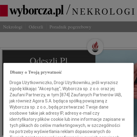
Nekrologi
Odeszli
Poradnik pogrzebowy
Odeszli.pl
Dbamy o Twoją prywatność
Jak ich zapamiętaliśmy/ Serwis odeszli.pl
z Grupy Wyborcza, to możliwość
Droga Użytkowniczko, Drogi Użytkowniku, jeśli wyrazisz
stworzenia unikalnego wspomnienia.
zgodę klikając "Akceptuję", Wyborcza sp. z o.o. oraz jej
Dziel się nim z rodziną i przyjaciółmi.
Zaufani Partnerzy, w tym [
874
] Zaufanych Partnerów IAB,
jak również Agora S.A. będąca spółką powiązaną z
Wyborcza sp. z o.o., będą przetwarzać Twoje dane
osobowe takie jak adresy IP, adresy e-mail czy
identyfikatory plików cookie lub inne informacje zapisane w
tych plikach do celów marketingowych, w szczególności
na potrzeby wyświetlania reklam dopasowanych do
*ogłoszenie