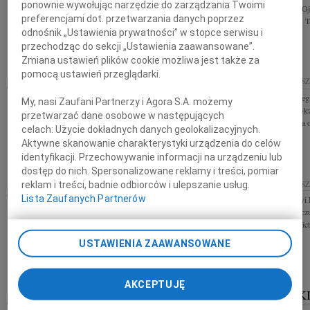
Z ogromnym żalem informujemy, że 14 kwietnia
ponownie wywołując narzędzie do zarządzania Twoimi
powodu śmierci Oj
2019 r. zmarła mgr Barbara Beata Nastał wieloletnia
preferencjami dot. przetwarzania danych poprzez
Rzeszowa dr h.c. 
nauczycielka języka polskiego, doradczyni
odnośnik „Ustawienia prywatności” w stopce serwisu i
metodyczna, wychowawczyni młodzieży....
przechodząc do sekcji „Ustawienia zaawansowane”.
Zmiana ustawień plików cookie możliwa jest także za
pomocą ustawień przeglądarki.
16.04.2019
RZESZÓW
15.04.2019
RZES
Z głębokim żalem i smutkiem przyjęliśmy
Dla naszego Koleg
My, nasi Zaufani Partnerzy i Agora S.A. możemy
wiadomość, że w dniu 14 kwietnia 2019 roku zmarł
głębokiego współc
przetwarzać dane osobowe w następujących
nasz Mentor i Przyjaciel mgr inż. Adam Skomra
składają Dyrekcja o
Wieloletni Dyrektor Rzeszowskiej...
celach:
Użycie dokładnych danych geolokalizacyjnych.
Sandvik Polska
Aktywne skanowanie charakterystyki urządzenia do celów
identyfikacji. Przechowywanie informacji na urządzeniu lub
dostęp do nich. Spersonalizowane reklamy i treści, pomiar
11.04.2019
RZESZÓW
10.04.2019
RZES
reklam i treści, badnie odbiorców i ulepszanie usług.
Lista Zaufanych Partnerów
Panią Redaktor Monikę Domino Dziennikarkę
Panu Wiesławowi F
Polskiego Radia Rzeszów proszę o przyjęcie
szczerego współcz
wyrazów współczucia z powodu śmierci Ojca W
składają kierowni
tych trudnych dla Pani...
Dyrekcji Dróg...
USTAWIENIA ZAAWANSOWANE
AKCEPTUJĘ
JAN JODKO
JAN ŁUCK
WIEK: 67
10.04.2019
RZESZÓW