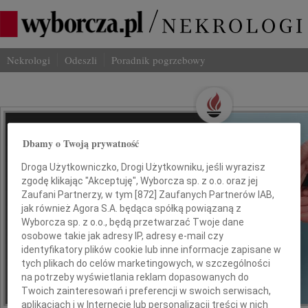
Nekrologi
Odeszli
Poradnik pogrzebowy
Wspominaj Bliskich
Dbamy o Twoją prywatność
Na Odeszli.pl
Droga Użytkowniczko, Drogi Użytkowniku, jeśli wyrazisz
zgodę klikając "Akceptuję", Wyborcza sp. z o.o. oraz jej
Jak ich zapamiętaliśmy? Serwis
Zaufani Partnerzy, w tym [
872
] Zaufanych Partnerów IAB,
jak również Agora S.A. będąca spółką powiązaną z
odeszli.pl z Grupy Wyborcza, to
Wyborcza sp. z o.o., będą przetwarzać Twoje dane
możliwość stworzenia unikalnego
osobowe takie jak adresy IP, adresy e-mail czy
wspomnienia. Dziel się nim z rodziną i
identyfikatory plików cookie lub inne informacje zapisane w
przyjaciółmi.
tych plikach do celów marketingowych, w szczególności
na potrzeby wyświetlania reklam dopasowanych do
Twoich zainteresowań i preferencji w swoich serwisach,
*ogłoszenie
aplikacjach i w Internecie lub personalizacji treści w nich