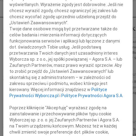
Nekrologi Rzeszów
wyświetlanych. Wyrażenie zgody jest dobrowolne. Jeśli nie
chcesz wyrazić zgody, chcesz ograniczyć jej zakres lub
chcesz wycofać zgodę uprzednio udzieloną przejdź do
„Ustawień Zaawansowanych”.
MARTA TARNOWSKA
AGNIESZK
Twoje dane osobowe mogą być przetwarzane także do
30.04.2019
RZESZÓW
RZESZÓW
celów badania i mierzenia informacji dotyczących
funkcjonowania serwisów i aplikacji lub łączone z danymi
Z głębokim żalem zawiadamiamy, że w dniu 27
Wyrazy współczucia
kwietnia 2019 roku zmarła Nasza serdeczna
Najbliższych w tru
dot. świadczonych Tobie usług. Jeśli podstawą
Koleżanka i Przyjaciółka Marta Tarnowska Rodzinie
farm. Agnieszki Be
przetwarzania Twoich danych jest uzasadniony interes
i Bliskim wyrazy głębokiego...
Pracownicy PDF Sl
Wyborcza sp. z o.o., jej spółki powiązanej – Agora S.A. – lub
Zaufanych Partnerów, masz prawo wyrazić sprzeciw. Aby
to zrobić przejdź do „Ustawień Zaawansowanych” lub
24.04.2019
RZESZÓW
24.04.2019
RZES
skontaktuj się z administratorem – w zależności od
Panu Wacławowi Barczakowi i Jego Najbliższym
Panu Wacławowi Ba
zakresu sprzeciwu i podmiotu, wobec którego jest
wyrazy głębokiego współczucia z powodu śmierci
wyrazy głębokiego
kierowany. Więcej informacji znajdziesz w
Polityce
Taty składają Zarząd i Pracownicy Stark Sp. z o.o.
Taty składają Zar
Prywatności Wyborcza.pl
i
Polityce Prywatności Agora S.A.
Sp. z o.o.
Poprzez kliknięcie "Akceptuję" wyrażasz zgodę na
zainstalowanie i przechowywanie plików typu cookie
Wyborczej sp. z o. o. jej Zaufanych Partnerów i Agora S.A.
BARBARA BEATA NASTAŁ
17.04.2019
RZES
na Twoim urządzeniu końcowym. Możesz też w każdej
Panu Marianowi S
24.04.2019
WROCŁAW
chwili zmienić swoje preferencje dot. plików cookie,
Miasta Rzeszowa w