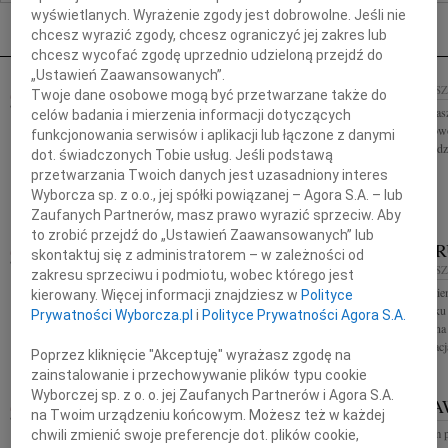
Nekrologi Rzeszów
wyświetlanych. Wyrażenie zgody jest dobrowolne. Jeśli nie
chcesz wyrazić zgody, chcesz ograniczyć jej zakres lub
chcesz wycofać zgodę uprzednio udzieloną przejdź do
„Ustawień Zaawansowanych”.
MARIAN JAWORSKI
11.09.2020
RZES
Twoje dane osobowe mogą być przetwarzane także do
11.09.2020
Jarosławowi Potas
RZESZÓW
celów badania i mierzenia informacji dotyczących
współczucia z powo
funkcjonowania serwisów i aplikacji lub łączone z danymi
Wyrazy głębokiego współczucia z powodu śmierci
Koleżanki i Koled
Księdza Kardynała Mariana Jaworskiego byłego
dot. świadczonych Tobie usług. Jeśli podstawą
arcybiskupa metropolity lwowskiego, pierwszego
przetwarzania Twoich danych jest uzasadniony interes
rektora Papieskiej Akademii...
Wyborcza sp. z o.o., jej spółki powiązanej – Agora S.A. – lub
Zaufanych Partnerów, masz prawo wyrazić sprzeciw. Aby
to zrobić przejdź do „Ustawień Zaawansowanych” lub
STANISŁAW ŚPIEWAK
MARIA G
07.09.2020
skontaktuj się z administratorem – w zależności od
RZESZÓW
04.09.2020
RZES
zakresu sprzeciwu i podmiotu, wobec którego jest
Z głębokim żalem zawiadamiamy, że dnia 5 września
Z wielkim smutkie
kierowany. Więcej informacji znajdziesz w
Polityce
2020 roku odszedł nasz kochany Mąż, Tato i Dziadek
sierpnia 2020 roku
Prywatności Wyborcza.pl
i
Polityce Prywatności Agora S.A.
Stanisław Śpiewak Pogrzeb odbędzie się w dniu 8
Grubska ukochana 
września 2020 roku o godz....
mentorką, inspiracją
Poprzez kliknięcie "Akceptuję" wyrażasz zgodę na
zainstalowanie i przechowywanie plików typu cookie
Wyborczej sp. z o. o. jej Zaufanych Partnerów i Agora S.A.
MARIA GRUBSKA
EMIL KRA
04.09.2020
na Twoim urządzeniu końcowym. Możesz też w każdej
RZESZÓW
Z głębokim żalem 
chwili zmienić swoje preferencje dot. plików cookie,