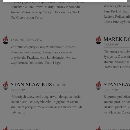
Wyrazy głębokiego współczucia oraz słowa wsparcia
Wyrazy głębokiego
i otuchy dla Pani Prezes Marity Szustak z powodu
Pana Prof. dr. hab.
śmierci Mamy składają Zarząd i Pracownicy Track
Rektora Politechn
Tec Construction Sp. z...
Causa PRz wybitne
MAREK DO
17.07.2020
RZESZÓW
RZESZÓW
Ze smutkiem przyjęliśmy wiadomość o śmierci
Nie umiera ten, kto
Tomasza Pado naszego kolegi, brata naszego
żywych... Z wielk
przyjaciela. Przekazujemy kondolencje i wyrazy
śmierci Naszego Ko
współczucia Dariuszowi Pado i jego...
Ordynatora Oddział
STANISŁAW KUŚ
STANISŁA
10.07.2020
RZESZÓW
RZESZÓW
"Umarłych wieczność dotąd trwa, dokąd pamięcią
Z ogromnym bólem
się im płaci" W. Szymborska Z głębokim żalem i
śmierci prof. dr ha
smutkiem przyjęliśmy wiadomość o śmierci prof. dr.
Bliskim przekazuj
hab. inż....
współczucia. Zarząd