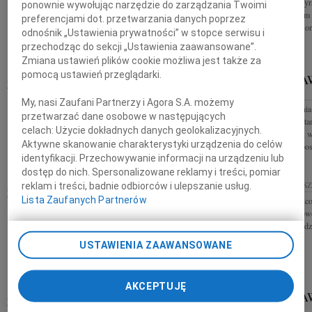
W dniu 29 sierpnia 2020 roku, w wieku 98 lat,
Emila Krawca Wyra
ponownie wywołując narzędzie do zarządzania Twoimi
zmarła nasza Matka i Babka Maria Grubska z domu
Rodzinie i Bliskim
preferencjami dot. przetwarzania danych poprzez
Plater-Zyberk primo-voto Eustachowa Rylska
Bosch Sp. z o.o. or
odnośnik „Ustawienia prywatności” w stopce serwisu i
urodzona 31 sierpnia 1922 we Lwowie....
przechodząc do sekcji „Ustawienia zaawansowane”.
Zmiana ustawień plików cookie możliwa jest także za
pomocą ustawień przeglądarki.
28.08.2020
RZESZÓW
STANISŁA
Panu Mariuszowi Montusiewiczowi wyrazy
RZESZÓW
My, nasi Zaufani Partnerzy i Agora S.A. możemy
głębokiego i szczerego współczucia z powodu
W dniu 21 sierpni
przetwarzać dane osobowe w następujących
śmierci Ojca składają kierownictwo i
lata Dr n. med. St
współpracownicy Generalnej Dyrekcji...
celach:
Użycie dokładnych danych geolokalizacyjnych.
Ojciec, Dziadzio, w
Aktywne skanowanie charakterystyki urządzenia do celów
Swoją wiedzą i pos
identyfikacji. Przechowywanie informacji na urządzeniu lub
dostęp do nich. Spersonalizowane reklamy i treści, pomiar
WIESŁAW BOMBA
14.08.2020
RZES
reklam i treści, badnie odbiorców i ulepszanie usług.
21.08.2020
Lista Zaufanych Partnerów
Michałowi Odyńcow
RZESZÓW
współczucia z powo
Z głębokim smutkiem przyjęliśmy wiadomość o
Koleżanki i Koledz
śmierci naszego Kolegi Wiesława Bomby Rodzinie i
Bliskim składamy wyrazy współczucia nauczyciele i
USTAWIENIA ZAAWANSOWANE
trenerzy SWFiS byłej WSP w...
AKCEPTUJĘ
STANISŁA
31.07.2020
RZESZÓW
RZESZÓW