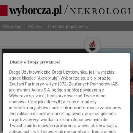
Nekrologi
Odeszli
Poradnik pogrzebowy
Wspominaj Bliskich
Dbamy o Twoją prywatność
Na Odeszli.pl
Droga Użytkowniczko, Drogi Użytkowniku, jeśli wyrazisz
zgodę klikając "Akceptuję", Wyborcza sp. z o.o. oraz jej
Jak ich zapamiętaliśmy? Serwis
Zaufani Partnerzy, w tym [
872
] Zaufanych Partnerów IAB,
jak również Agora S.A. będąca spółką powiązaną z
odeszli.pl z Grupy Wyborcza, to
Wyborcza sp. z o.o., będą przetwarzać Twoje dane
możliwość stworzenia unikalnego
osobowe takie jak adresy IP, adresy e-mail czy
wspomnienia. Dziel się nim z rodziną i
identyfikatory plików cookie lub inne informacje zapisane w
przyjaciółmi.
tych plikach do celów marketingowych, w szczególności
na potrzeby wyświetlania reklam dopasowanych do
Twoich zainteresowań i preferencji w swoich serwisach,
*ogłoszenie
aplikacjach i w Internecie lub personalizacji treści w nich