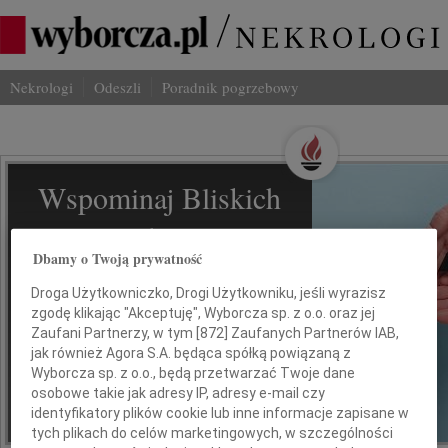
Nekrologi
Odeszli
Poradnik pogrzebowy
Wspominaj Bliskich
Na Odeszli.pl
Dbamy o Twoją prywatność
Jak ich zapamiętaliśmy? Serwis
Droga Użytkowniczko, Drogi Użytkowniku, jeśli wyrazisz
odeszli.pl z Grupy Wyborcza, to
zgodę klikając "Akceptuję", Wyborcza sp. z o.o. oraz jej
możliwość stworzenia unikalnego
Zaufani Partnerzy, w tym [
872
] Zaufanych Partnerów IAB,
wspomnienia. Dziel się nim z rodziną i
jak również Agora S.A. będąca spółką powiązaną z
przyjaciółmi.
Wyborcza sp. z o.o., będą przetwarzać Twoje dane
osobowe takie jak adresy IP, adresy e-mail czy
identyfikatory plików cookie lub inne informacje zapisane w
*ogłoszenie
tych plikach do celów marketingowych, w szczególności