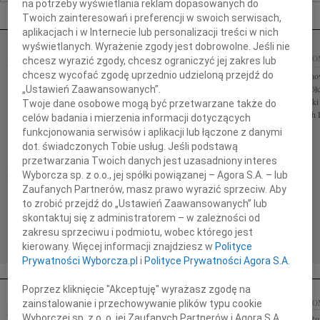
na potrzeby wyświetlania reklam dopasowanych do
Nekrologi Radom
Twoich zainteresowań i preferencji w swoich serwisach,
aplikacjach i w Internecie lub personalizacji treści w nich
wyświetlanych. Wyrażenie zgody jest dobrowolne. Jeśli nie
06.08.2026
RADOM
06.08.2026
RADO
chcesz wyrazić zgody, chcesz ograniczyć jej zakres lub
chcesz wycofać zgodę uprzednio udzieloną przejdź do
Annie Ciskowskiej wyrazy najgłębszego
Sędziemu Marcino
współczucia z powodu śmierci Mamy składają
głębokiemu współc
„Ustawień Zaawansowanych”.
Zarząd oraz koleżanki i koledzy z firmy FUNAM Sp.
składają Koleżanki
Twoje dane osobowe mogą być przetwarzane także do
z o.o. Wrocław Aniu, z wielkim żalem i...
Sędziów Polskich 
celów badania i mierzenia informacji dotyczących
funkcjonowania serwisów i aplikacji lub łączone z danymi
dot. świadczonych Tobie usług. Jeśli podstawą
przetwarzania Twoich danych jest uzasadniony interes
06.08.2026
RADOM
Wyborcza sp. z o.o., jej spółki powiązanej – Agora S.A. – lub
Sędziemu Marcinowi Kobylskiemu wyrazy
Zaufanych Partnerów, masz prawo wyrazić sprzeciw. Aby
głębokiemu współczucia z powodu śmierci Taty
to zrobić przejdź do „Ustawień Zaawansowanych” lub
składają Koleżanki i Koledzy ze Stowarzyszenia
skontaktuj się z administratorem – w zależności od
Sędziów Polskich IUSTITIA...
zakresu sprzeciwu i podmiotu, wobec którego jest
kierowany. Więcej informacji znajdziesz w
Polityce
Prywatności Wyborcza.pl
i
Polityce Prywatności Agora S.A.
Poprzez kliknięcie "Akceptuję" wyrażasz zgodę na
28.05.2021
RADO
zainstalowanie i przechowywanie plików typu cookie
04.06.2021
RADOM
Wyborczej sp. z o. o. jej Zaufanych Partnerów i Agora S.A.
Panu Leszkowi Ru