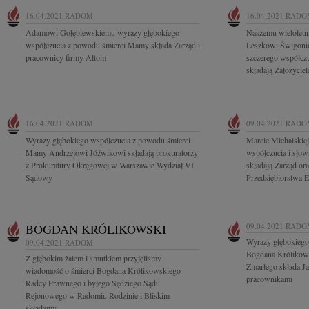
16.04.2021
RADOM
16.04.2021
RADO
Adamowi Gołębiewskiemu wyrazy głębokiego
Naszemu wielolet
współczucia z powodu śmierci Mamy składa Zarząd i
Leszkowi Świgonio
pracownicy firmy Altom
szczerego współcz
składają Założyciel
16.04.2021
RADOM
09.04.2021
RADO
Wyrazy głębokiego współczucia z powodu śmierci
Marcie Michalskie
Mamy Andrzejowi Jóźwikowi składają prokuratorzy
współczucia i słow
z Prokuratury Okręgowej w Warszawie Wydział VI
składają Zarząd o
Sądowy
Przedsiębiorstwa E
BOGDAN KRÓLIKOWSKI
09.04.2021
RADO
Wyrazy głębokiego
09.04.2021
RADOM
Bogdana Królikows
Z głębokim żalem i smutkiem przyjęliśmy
Zmarłego składa J
wiadomość o śmierci Bogdana Królikowskiego
pracownikami
Radcy Prawnego i byłego Sędziego Sądu
Rejonowego w Radomiu Rodzinie i Bliskim
składamy...