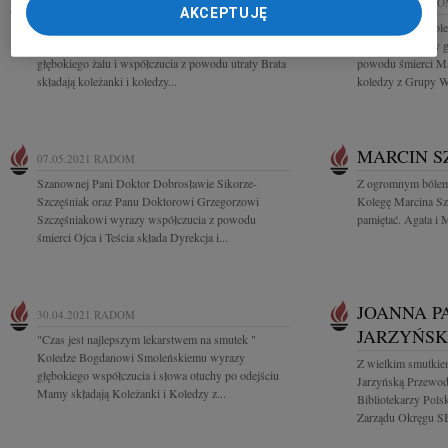
21.05.2021
RADOM
07.05.2021
RADO
AKCEPTUJĘ
"Można odejść na zawsze, by stale być blisko" Ks.
Naszej drogiej kol
Jan Twardowski Danucie Byzdrze wyrazy
składamy wyrazy gł
głębokiego żalu i współczucia z powodu utraty Brata
powodu śmierci Ma
składają koleżanki i koledzy...
koledzy z Grupy Wi
MARCIN 
07.05.2021
RADOM
Szanownej Pani Doktor Dobrosławie Sikorze-
Z ogromnym bólem
Szczęśniak oraz Panu Doktorowi Grzegorzowi
Kolegę Marcina Sz
Szczęśniakowi wyrazy współczucia z powodu
pamiętać. Agata i 
śmierci Ojca i Teścia składa Dyrekcja i...
JOANNA P
30.04.2021
RADOM
JARZYŃS
"Czas jest najlepszym lekarstwem na smutek "
Koledze Bogdanowi Smoleńskiemu wyrazy
Z wielkim smutkie
głębokiego współczucia i słowa otuchy po odejściu
Jarzyńską Przewod
Mamy składają Koleżanki i Koledzy z...
Bibliotekarzy Pol
Zarządu Okręgu S