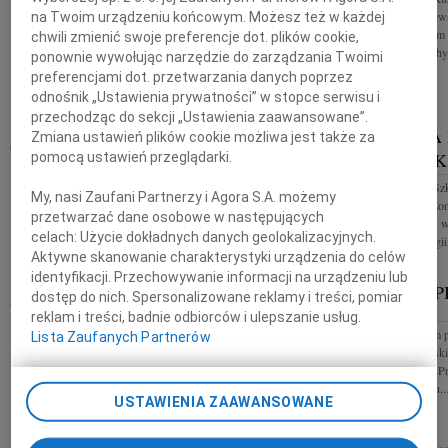
Drogiemu Koledze Piotrowi Świercz wyrazy
im. Jacka Malczew
na Twoim urządzeniu końcowym. Możesz też w każdej
głębokiego współczucia z powodu śmierci Taty
Rodzinie i Bliskim
chwili zmienić swoje preferencje dot. plików cookie,
składają Przyjaciele z Centrum Prawa Bankowego i
żalu i słowa otuch
ponownie wywołując narzędzie do zarządzania Twoimi
Informacji Sp. z o.o.
preferencjami dot. przetwarzania danych poprzez
odnośnik „Ustawienia prywatności” w stopce serwisu i
przechodząc do sekcji „Ustawienia zaawansowane”.
MARIA MĄCZKA
ELŻBIETA
Zmiana ustawień plików cookie możliwa jest także za
28.05.2021
RADOM
SZKUTNIK
pomocą ustawień przeglądarki.
Ze smutkiem zawiadamiamy, że w dniu 24 maja 2021
odeszła mgr Maria Mączka Długoletni pracownik
Elżbieta Helena Sz
My, nasi Zaufani Partnerzy i Agora S.A. możemy
Politechniki Radomskiej, wykładowca języka
Była kochającą Żon
angielskiego. Pogrążona w żalu siostra...
przetwarzać dane osobowe w następujących
niespodziewanie, 
celach:
Użycie dokładnych danych geolokalizacyjnych.
oddziale neurologii.
Aktywne skanowanie charakterystyki urządzenia do celów
identyfikacji. Przechowywanie informacji na urządzeniu lub
DANIELA BEDNARCZYK
BOŻENA P
dostęp do nich. Spersonalizowane reklamy i treści, pomiar
21.05.2021
RADOM
RADOM
reklam i treści, badnie odbiorców i ulepszanie usług.
Z ogromnym smutkiem i żalem przyjąłem wiadomość
Z głębokim żalem 
Lista Zaufanych Partnerów
o śmierci Danieli Bednarczyk wieloletniej zastępcy
Bożeny Piotrowski
kierownika Wydziału w Radomiu Mazowieckiego
Bliskim składają P
Samorządowego Centrum...
Pracownicy Sądu..
USTAWIENIA ZAAWANSOWANE