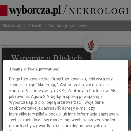
Nekrologi
Odeszli
Poradnik pogrzebowy
Wspominaj Bliskich
Na Odeszli.pl
Dbamy o Twoją prywatność
Droga Użytkowniczko, Drogi Użytkowniku, jeśli wyrazisz
Jak ich zapamiętaliśmy? Serwis
zgodę klikając "Akceptuję", Wyborcza sp. z o.o. oraz jej
odeszli.pl z Grupy Wyborcza, to
Zaufani Partnerzy, w tym [
872
] Zaufanych Partnerów IAB,
możliwość stworzenia unikalnego
jak również Agora S.A. będąca spółką powiązaną z
wspomnienia. Dziel się nim z rodziną i
Wyborcza sp. z o.o., będą przetwarzać Twoje dane
przyjaciółmi.
osobowe takie jak adresy IP, adresy e-mail czy
identyfikatory plików cookie lub inne informacje zapisane w
tych plikach do celów marketingowych, w szczególności
na potrzeby wyświetlania reklam dopasowanych do
*ogłoszenie