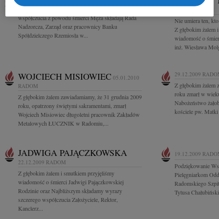
WIESŁAW
Pani Kazimierze Twarowskiej wyrazy głębokiego
RADOM
współczucia z powodu śmierci Męża składają Rada
Nie umiera ten, kt
Nadzorcza, Zarząd oraz pracownicy Banku
Z głębokim żalem i
Spółdzielczego Rzemiosła w...
wiadomość o śmier
inż. Wiesława Molg
WOJCIECH MISIOWIEC
29.12.2009
RADO
05.01.2010
Z głębokim żalem 
RADOM
roku zmarł w wiek
Z głębokim żalem zawiadamiamy, że 31 grudnia 2009
Nabożeństwo żałob
roku, opatrzony świętymi sakramentami, zmarł
kościele pw. Matki 
Wojciech Misiowiec długoletni pracownik Zakładów
Metalowych ŁUCZNIK w Radomiu,...
JADWIGA PAJĄCZKOWSKA
19.12.2009
RADO
22.12.2009
RADOM
Podziękowanie Ws
Z głębokim żalem i smutkiem przyjęliśmy
Pielęgniarkom Oddz
wiadomość o śmierci Jadwigi Pajączkowskiej
Radomskiego Szpita
Rodzinie oraz Najbliższym składamy wyrazy
Tytusa Chałubiński
szczerego współczucia Założyciele, Rektor,
Kanclerz...