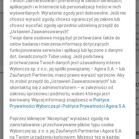
Twoich zainteresowań i preferencji w swoich serwisach,
Nekrologi Radom
aplikacjach i w Internecie lub personalizacji treści w nich
wyświetlanych. Wyrażenie zgody jest dobrowolne. Jeśli nie
chcesz wyrazić zgody, chcesz ograniczyć jej zakres lub
chcesz wycofać zgodę uprzednio udzieloną przejdź do
06.08.2026
RADOM
06.08.2026
RADO
„Ustawień Zaawansowanych”.
Annie Ciskowskiej wyrazy najgłębszego
Sędziemu Marcino
Twoje dane osobowe mogą być przetwarzane także do
współczucia z powodu śmierci Mamy składają
głębokiemu współc
celów badania i mierzenia informacji dotyczących
Zarząd oraz koleżanki i koledzy z firmy FUNAM Sp.
składają Koleżanki
z o.o. Wrocław Aniu, z wielkim żalem i...
Sędziów Polskich 
funkcjonowania serwisów i aplikacji lub łączone z danymi
dot. świadczonych Tobie usług. Jeśli podstawą
przetwarzania Twoich danych jest uzasadniony interes
Wyborcza sp. z o.o., jej spółki powiązanej – Agora S.A. – lub
Zaufanych Partnerów, masz prawo wyrazić sprzeciw. Aby
to zrobić przejdź do „Ustawień Zaawansowanych” lub
21.01.2010
RADOM
KRZYSZT
skontaktuj się z administratorem – w zależności od
Serdeczne wyrazy współczucia z powodu śmierci
18.01.2010
RADO
zakresu sprzeciwu i podmiotu, wobec którego jest
Ojca dla Kolegi Jarosława Skorza składają koleżanki
Rodzinie Zmarłego
kierowany. Więcej informacji znajdziesz w
Polityce
i koledzy z Pipelife Polska SA
wybitnego trenera
Prywatności Wyborcza.pl
i
Polityce Prywatności Agora S.A.
studentów, od lat 
pracownika nauko
Poprzez kliknięcie "Akceptuję" wyrażasz zgodę na
zainstalowanie i przechowywanie plików typu cookie
Wyborczej sp. z o. o. jej Zaufanych Partnerów i Agora S.A.
BOGDAN KRZEMIŃSKI
BOGDAN K
15.01.2010
na Twoim urządzeniu końcowym. Możesz też w każdej
RADOM
RADOM