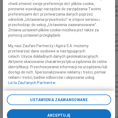
chwili zmienić swoje preferencje dot. plików cookie,
Wyrazy głębokiego współczucia Rodzinie z powodu
Wyrazy głębokiego
ponownie wywołując narzędzie do zarządzania Twoimi
śmierci Bogdana Krzemińskiego składa Agnieszka
śmierci Bogdana K
preferencjami dot. przetwarzania danych poprzez
Tomaszewska z rodziną
Tomaszewska z rod
odnośnik „Ustawienia prywatności” w stopce serwisu i
przechodząc do sekcji „Ustawienia zaawansowane”.
Zmiana ustawień plików cookie możliwa jest także za
BOGDAN KRZEMIŃSKI
09.01.2010
RADO
pomocą ustawień przeglądarki.
13.01.2010
Wyrazy głębokiego
RADOM
Ojca Marioli Kobzi
My, nasi Zaufani Partnerzy i Agora S.A. możemy
Z głębokim żalem przyjęliśmy wiadomość o odejściu
przyjaciele i praco
przetwarzać dane osobowe w następujących
naszego kochanego Bogdana Krzemińskiego
celach:
Użycie dokładnych danych geolokalizacyjnych.
wspaniałego Człowieka Zosiu i Piotrze łączymy się z
Wami w bólu Włodek i Kasia oraz...
Aktywne skanowanie charakterystyki urządzenia do celów
identyfikacji. Przechowywanie informacji na urządzeniu lub
dostęp do nich. Spersonalizowane reklamy i treści, pomiar
IZABELLA WOŚ
07.01.2010
RADO
reklam i treści, badnie odbiorców i ulepszanie usług.
07.01.2010
RADOM
Chowaj nas póki rac
Lista Zaufanych Partnerów
Z głębokim żalem zawiadamiamy, że 5 stycznia 2010
zawżdy niech będz
roku zmarła w wieku 74 lat Izabella Woś z domu
Koledze Dyrektor
Najbert Wyprowadzenie Ciała z kaplicy firmy
współczucia z pow
Epitafium, ulica Mieszka I 38,...
USTAWIENIA ZAAWANSOWANE
AKCEPTUJĘ
07.01.2010
RADOM