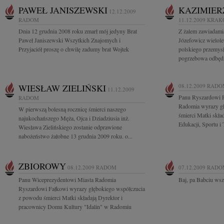
PAWEŁ JANISZEWSKI
KAZIMIER
12.12.2009
RADOM
11.12.2009
KRAK
Dnia 12 grudnia 2008 roku zmarł mój jedyny Brat
Z żalem zawiadami
Paweł Janiszewski Wszytkich Znajomych i
Józefowicz wielole
Przyjaciół proszę o chwilę zadumy brat Wojtek
polskiego przemys
pogrzebowa odbędzi
WIESŁAW ZIELIŃSKI
08.12.2009
RADO
11.12.2009
Panu Ryszardowi 
RADOM
Radomia wyrazy gł
W pierwszą bolesną rocznicę śmierci naszego
śmierci Matki skła
najukochańszego Męża, Ojca i Dziadziusia inż.
Edukacji, Sportu i 
Wiesława Zielińskiego zostanie odprawione
nabożeństwo żałobne 13 grudnia 2009 roku. o...
ZBIOROWY
08.12.2009
RADOM
07.12.2009
RADO
Panu Wiceprezydentowi Miasta Radomia
Baj, pa Babciu ws
Ryszardowi Fałkowi wyrazy głębokiego współczucia
z powodu śmierci Matki składają Dyrektor i
pracownicy Domu Kultury "Idalin" w Radomiu