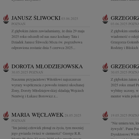
JANUSZ ŚLIWOCKI
GRZEGOR
03.06.2025
POZNAŃ
03.06.2025
POZN
Z głębokim żalem zawiadamiamy, że dnia 29 maja
Z głębokim smutkie
2025 roku odszedł od nas nasz kochany Tata i
wiadomość o odejśc
Dziadek Janusz Śliwocki Msza św. pogrzebowa
Grzegorza Gołembs
odprawiona zostanie dnia 5 czerwca 2025...
Rodziny i Bliskich 
DOROTA MŁODZIEJOWSKA
GRZEGOR
30.05.2025
POZNAŃ
30.05.2025
POZN
Naszemu przyjacielowi Witoldowi najszczersze
Z głębokim żalem 
wyrazy współczucia z powodu śmierci ukochanej
2025 roku zmarł P
Żony, Doroty Młodziejowskiej składają Wojciech
wybitny uczony, wi
Nentwig i Łukasz Borowicz z...
mentor wielu pokol
MARIA WĘCŁAWEK
28.05.2025
19.05.2025
POZN
POZNAŃ
"Nie umiera ten, kt
"Im jaśniej człowiek płonął za życia, tym mocniej
żywych". Panu Pa
jego gwiazda świeci w ciemności" George R.R.
Dyrektorowi Wielk
Martin W dniu 22 maja 2025 roku zmarła nasza