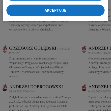
06.06.2025
POZNAŃ
06.06.2025
POZN
AKCEPTUJĘ
Z głębokim smutkiem zawiadamiamy, że zmarła
Naszym Przyjaciół
Mama naszego kolegi Andrzeja Młodziejowskiego
Dorocie Słomczyńsk
składamy wyrazy szczerego współczucia oraz
wyrazy współczuc
wsparcia w tych trudnych chwilach....
Jesteśmy z Wami i.
GRZEGORZ GOŁĘBSKI
ANDRZEJ
04.06.2025
POZNAŃ
04.06.2025
POZN
Z ogromnym żalem i smutkiem żegnamy
Głęboko zasmuceni 
Wspaniałego Przyjaciela, Kochanego Wujka i Ojca
Andrzeja Dobrogow
Chrzestnego Grzegorza Gołembskiego Elżuni,
Kolegę i Przyjacie
Tomkowi, Marcinowi ich Rodzinom składamy
składamy wyrazy na
wyrazy...
ANDRZEJ DOBROGOWSKI
ANDRZEJ
04.06.2025
POZNAŃ
04.06.2025
POZN
Z głębokim żalem zawiadamiamy, że w dniu 29 maja
Z głębokim żalem 
2025 roku odszedł od nas nasz Kolega i Przyjaciel
maja 2025 roku zma
prof. dr hab. inż. Andrzej Dobrogowski wieloletni
Dobrogowski wybitn
dyrektor Instytutu...
elektroniki i teleko