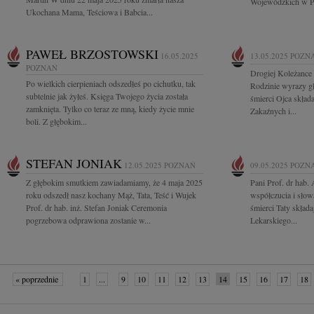
Wojewódzkich w Po
Ukochana Mama, Teściowa i Babcia...
PAWEŁ BRZOSTOWSKI
16.05.2025
13.05.2025
POZN
POZNAŃ
Drogiej Koleżance 
Po wielkich cierpieniach odszedłeś po cichutku, tak
Rodzinie wyrazy g
subtelnie jak żyłeś. Księga Twojego życia została
śmierci Ojca skład
zamknięta. Tylko co teraz ze mną, kiedy życie mnie
Zakaźnych i...
boli. Z głębokim...
STEFAN JONIAK
12.05.2025
POZNAŃ
09.05.2025
POZN
Z głębokim smutkiem zawiadamiamy, że 4 maja 2025
Pani Prof. dr hab.
roku odszedł nasz kochany Mąż, Tata, Teść i Wujek
współczucia i sło
Prof. dr hab. inż. Stefan Joniak Ceremonia
śmierci Taty skład
pogrzebowa odprawiona zostanie w...
Lekarskiego...
« poprzednie
1
...
9
10
11
12
13
14
15
16
17
18
»