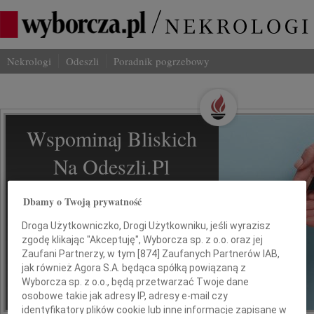
Nekrologi
Odeszli
Poradnik pogrzebowy
Wspominaj Bliskich
Na Odeszli.pl
Jak ich zapamiętaliśmy? Serwis
Dbamy o Twoją prywatność
odeszli.pl z Grupy Wyborcza, to
Droga Użytkowniczko, Drogi Użytkowniku, jeśli wyrazisz
możliwość stworzenia unikalnego
zgodę klikając "Akceptuję", Wyborcza sp. z o.o. oraz jej
wspomnienia. Dziel się nim z rodziną i
Zaufani Partnerzy, w tym [
874
] Zaufanych Partnerów IAB,
przyjaciółmi.
jak również Agora S.A. będąca spółką powiązaną z
Wyborcza sp. z o.o., będą przetwarzać Twoje dane
osobowe takie jak adresy IP, adresy e-mail czy
*ogłoszenie
identyfikatory plików cookie lub inne informacje zapisane w