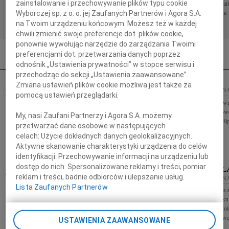
Elżbiety Fikus Osoby o niezwykłej wrażliwości,
zespołem Kancelar
zainstalowanie i przechowywanie plików typu cookie
mądrości życiowej i pogodzie...
Spółka Partnerska
Wyborczej sp. z o. o. jej Zaufanych Partnerów i Agora S.A.
na Twoim urządzeniu końcowym. Możesz też w każdej
chwili zmienić swoje preferencje dot. plików cookie,
ponownie wywołując narzędzie do zarządzania Twoimi
preferencjami dot. przetwarzania danych poprzez
odnośnik „Ustawienia prywatności” w stopce serwisu i
przechodząc do sekcji „Ustawienia zaawansowane”.
Zmiana ustawień plików cookie możliwa jest także za
ZYGMUNT KOWALCZYK
12.06.2025
POZN
pomocą ustawień przeglądarki.
27.06.2025
POZNAŃ
Patrycji Knapek w
W dniu 24.06.2025 roku zmarł w wieku 93 lat
współczucia z powo
My, nasi Zaufani Partnerzy i Agora S.A. możemy
Zygmunt Kowalczyk profesor ekonomi, wykładowca
wspólnicy i współ
przetwarzać dane osobowe w następujących
wielu uniwersytetów polskich i francuskich, W
Piszcz i...
celach:
Użycie dokładnych danych geolokalizacyjnych.
smutku pogrążona żona z...
Aktywne skanowanie charakterystyki urządzenia do celów
identyfikacji. Przechowywanie informacji na urządzeniu lub
JERZY KONIECZNY
WŁADYSŁ
dostęp do nich. Spersonalizowane reklamy i treści, pomiar
WIEK: 74
reklam i treści, badnie odbiorców i ulepszanie usług.
11.06.2025
POZNAŃ
10.06.2025
POZN
Lista Zaufanych Partnerów
Z głębokim smutkiem i żalem zawiadamiamy, że 5
Z głębokim żalem 
czerwca 2025 roku zmarł w wieku 74 lat Prof. dr
czerwca 2025 roku
hab. Jerzy Konieczny z Uniwersytetu im. Adama
Woźniewicz długol
Mickiewicza w Poznaniu. Kierownik...
Neofilologii Uniwe
USTAWIENIA ZAAWANSOWANE