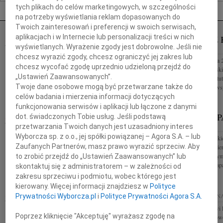
Nekrologi Poznań
tych plikach do celów marketingowych, w szczególności
na potrzeby wyświetlania reklam dopasowanych do
Twoich zainteresowań i preferencji w swoich serwisach,
aplikacjach i w Internecie lub personalizacji treści w nich
TADEUSZ KOTŁOWSKI
TADEUSZ 
07.08.2026
wyświetlanych. Wyrażenie zgody jest dobrowolne. Jeśli nie
POZNAŃ
POZNAŃ
chcesz wyrazić zgody, chcesz ograniczyć jej zakres lub
Drogiemu Koledze Wojciechowi Kotłowskiemu
W dniu 3 sierpnia 
chcesz wycofać zgodę uprzednio udzieloną przejdź do
składamy wyrazy głębokiego współczucia w związku
Tadeusz Kotłowski 
„Ustawień Zaawansowanych”.
ze śmiercią Ojca śp Prof. dr hab. Tadeusza
związany z Instyt
Twoje dane osobowe mogą być przetwarzane także do
Kotłowskiego Koleżanki i Koledzy z...
Odszedł od nas wsp
celów badania i mierzenia informacji dotyczących
funkcjonowania serwisów i aplikacji lub łączone z danymi
HENRYK PAPLACZYK
HENRYK P
dot. świadczonych Tobie usług. Jeśli podstawą
06.08.2026
przetwarzania Twoich danych jest uzasadniony interes
POZNAŃ
POZNAŃ
Wyborcza sp. z o.o., jej spółki powiązanej – Agora S.A. – lub
Z głębokim smutkiem i poruszeniem przyjęliśmy
Z głębokim smutkie
Zaufanych Partnerów, masz prawo wyrazić sprzeciw. Aby
wiadomość o śmierci Henryka Paplaczyka Odszedł
wiadomość o śmier
Człowiek wyjątkowy serdeczny i życzliwy, którego
Człowiek, z którym
to zrobić przejdź do „Ustawień Zaawansowanych” lub
mieliśmy szczęście znać...
pracowaliśmy. Zap
skontaktuj się z administratorem – w zależności od
zakresu sprzeciwu i podmiotu, wobec którego jest
kierowany. Więcej informacji znajdziesz w
Polityce
ELŻBIETA FIKUS
05.08.2026
POZNAŃ
05.08.2026
POZN
Prywatności Wyborcza.pl
i
Polityce Prywatności Agora S.A.
Z głębokim smutkiem przyjęliśmy wiadomość o
Adw. Mariuszowi 
Poprzez kliknięcie "Akceptuję" wyrażasz zgodę na
śmierci naszej Drogiej Koleżanki i Przyjaciółki
współczucia z pow