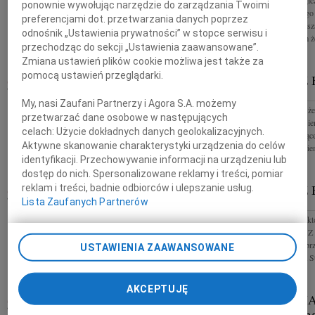
Z głębokim smutkiem przyjęliśmy wiadomość o
Wstrząśnięci tragic
ponownie wywołując narzędzie do zarządzania Twoimi
śmierci Mariusza Bieńka Starosty Płockiego, byłego
Powiatu Płockiego
preferencjami dot. przetwarzania danych poprzez
członka Konwentu Państwowej Wyższej Szkoły
Politechnika Warsz
odnośnik „Ustawienia prywatności” w stopce serwisu i
Zawodowej w Płocku. Rodzinie Zmarłego...
żalem i smutkiem że
przechodząc do sekcji „Ustawienia zaawansowane”.
Zmiana ustawień plików cookie możliwa jest także za
pomocą ustawień przeglądarki.
JÓZEF PÓŁTURZYCKI
MARIUSZ 
27.08.2021
PŁOCK
PŁOCK
My, nasi Zaufani Partnerzy i Agora S.A. możemy
Z wielkim smutkiem przyjęliśmy wiadomość, że w
Z wielkim żalem że
przetwarzać dane osobowe w następujących
dniu 25 sierpnia 2021 roku, w wieku 87 lat zmarł
Pana Mariusza Bie
celach:
Użycie dokładnych danych geolokalizacyjnych.
prof. dr hab. Józef Półturzycki profesor zwyczajny
uczciwego i służąc
Aktywne skanowanie charakterystyki urządzenia do celów
Szkoły Wyższej...
większym smutkiem
identyfikacji. Przechowywanie informacji na urządzeniu lub
dostęp do nich. Spersonalizowane reklamy i treści, pomiar
MARIUSZ BIENIEK
MARIUSZ 
reklam i treści, badnie odbiorców i ulepszanie usług.
27.08.2021
Lista Zaufanych Partnerów
PŁOCK
PŁOCK
Panie Starosto, Mariuszu, Benku, Przyjacielu...
"Nie umiera ten, k
Odszedłeś za szybko, zbyt młodo, niespodziewanie
Jan Twardowski Z 
dla nas wszystkich. Zostawiłeś pustkę, której nikt i
ogromnej straty pr
USTAWIENIA ZAAWANSOWANE
nic nie jest w...
Mariusza Bieńka St
AKCEPTUJĘ
MARIA M
20.08.2021
PŁOCK