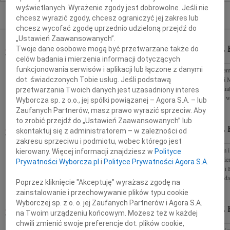
Nekrologi Płock
wyświetlanych. Wyrażenie zgody jest dobrowolne. Jeśli nie
chcesz wyrazić zgody, chcesz ograniczyć jej zakres lub
chcesz wycofać zgodę uprzednio udzieloną przejdź do
„Ustawień Zaawansowanych”.
MARIUSZ BIENIEK
MARIUSZ 
Twoje dane osobowe mogą być przetwarzane także do
27.08.2021
PŁOCK
PŁOCK
celów badania i mierzenia informacji dotyczących
funkcjonowania serwisów i aplikacji lub łączone z danymi
"Pan Bóg zabiera człowieka wtedy, gdy widzi, że
Z ogromnym żalem
zasłużył sobie na niebo." W dniu 22 sierpnia 2021 r.
tragicznej śmierci
dot. świadczonych Tobie usług. Jeśli podstawą
odszedł Mariusz Bieniek Starosta Płocki od 2014
Płockiego wspania
przetwarzania Twoich danych jest uzasadniony interes
roku, wspaniały...
zaangażowanego w p
Wyborcza sp. z o.o., jej spółki powiązanej – Agora S.A. – lub
Zaufanych Partnerów, masz prawo wyrazić sprzeciw. Aby
to zrobić przejdź do „Ustawień Zaawansowanych” lub
MARIUSZ BIENIEK
MARIUSZ 
27.08.2021
skontaktuj się z administratorem – w zależności od
PŁOCK
PŁOCK
zakresu sprzeciwu i podmiotu, wobec którego jest
Z głębokim żalem i smutkiem przyjąłem wiadomość
Z głębokim żalem i
kierowany. Więcej informacji znajdziesz w
Polityce
o tragicznej śmierci Mariusza Bieńka Starosty
wiadomość o śmier
Prywatności Wyborcza.pl
i
Polityce Prywatności Agora S.A.
Płockiego Rodzinie i Bliskim składam wyrazy
Bieńka Rodzinie i 
głębokiego współczucia Ludwik...
współczucia składa
Poprzez kliknięcie "Akceptuję" wyrażasz zgodę na
zainstalowanie i przechowywanie plików typu cookie
Wyborczej sp. z o. o. jej Zaufanych Partnerów i Agora S.A.
MARIUSZ BIENIEK
MARIUSZ 
27.08.2021
na Twoim urządzeniu końcowym. Możesz też w każdej
PŁOCK
PŁOCK
chwili zmienić swoje preferencje dot. plików cookie,