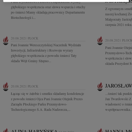
JASTRZĘB
Panu Dyrektorowi Piotrowi Czaplickiemu wyrazy
głębokiego współczucia oraz słowa wsparcia i otuchy
Z ogromnym smutk
po śmierci Mamy składają pracownicy Departamentu
naszej kochanej Ż
Biotechnologii i...
Małgorzaty Jastrzę
sierpnia 2021 roku
20.08.2021
PŁOCK
20.08.2021
PŁOC
Pani Joannie Wereszczyńskiej Naczelnik Wydziału
Pani Joannie Olejn
Inwestycji, Infrastruktury i Rozwoju wyrazy
Przemysłowo-Techn
głębokiego współczucia z powodu śmierci Taty
współczucia i słow
składa Wójt Gminy Słupno...
składa Prezydent Mi
JAROSŁAW
20.08.2021
PŁOCK
Łącząc się w żałobie i smutku składamy kondolencje
...śmierć tak punkt
z powodu śmierci Ojca Pani Joannie Olejnik Prezes
Jan Twardowski Z 
Zarządu Płockiego Parku Przemysłowo-
wiadomość o śmierc
Technologicznego S.A. Rada Nadzorcza,...
współpracownika..
ALINA HARYŃSKA
HANNA M