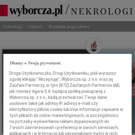
Nekrologi
Odeszli
Poradnik pogrzebowy
Wspominaj Bliskich
Dbamy o Twoją prywatność
Na Odeszli.pl
Droga Użytkowniczko, Drogi Użytkowniku, jeśli wyrazisz
zgodę klikając "Akceptuję", Wyborcza sp. z o.o. oraz jej
Jak ich zapamiętaliśmy? Serwis
Zaufani Partnerzy, w tym [
872
] Zaufanych Partnerów IAB,
jak również Agora S.A. będąca spółką powiązaną z
odeszli.pl z Grupy Wyborcza, to
Wyborcza sp. z o.o., będą przetwarzać Twoje dane
możliwość stworzenia unikalnego
osobowe takie jak adresy IP, adresy e-mail czy
wspomnienia. Dziel się nim z rodziną i
identyfikatory plików cookie lub inne informacje zapisane w
przyjaciółmi.
tych plikach do celów marketingowych, w szczególności
na potrzeby wyświetlania reklam dopasowanych do
Twoich zainteresowań i preferencji w swoich serwisach,
*ogłoszenie
aplikacjach i w Internecie lub personalizacji treści w nich