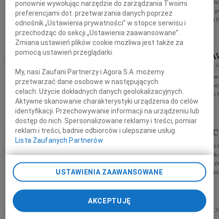
Zofii Ulickiej Dy
ponownie wywołując narzędzie do zarządzania Twoimi
3 lutego 2010 roku zmarła w wieku 81 lat Irena
Mieszkaniowej z 
preferencjami dot. przetwarzania danych poprzez
Danuta Jarońska-Biernacka lekarz stomatolog nasza
Prezydent Miasta P
Mama i Babcia. Wszystkich nas kochała Gosia, Isia,
odnośnik „Ustawienia prywatności” w stopce serwisu i
Marta, Filip, Józek....
przechodząc do sekcji „Ustawienia zaawansowane”.
Zmiana ustawień plików cookie możliwa jest także za
pomocą ustawień przeglądarki.
STANISŁA
12.02.2010
PŁOCK
11.02.2010
PŁOC
Wyrazy głębokiego współczucia Tomaszowi
My, nasi Zaufani Partnerzy i Agora S.A. możemy
Rodzinie Stanisła
Chrobocińskiemu w związku ze śmiercią Ojca
przetwarzać dane osobowe w następujących
najgłębszego współ
składają Zarząd, Rada Nadzorcza i pracownicy
celach:
Użycie dokładnych danych geolokalizacyjnych.
pracownicy B.P. 
SABA MED Sp.z o.o.
Aktywne skanowanie charakterystyki urządzenia do celów
identyfikacji. Przechowywanie informacji na urządzeniu lub
dostęp do nich. Spersonalizowane reklamy i treści, pomiar
MAREK MILEWSKI
MARIAN C
reklam i treści, badnie odbiorców i ulepszanie usług.
11.02.2010
Lista Zaufanych Partnerów
PŁOCK
Z głębokim żalem 
Z głębokim żalem i smutkiem przyjęliśmy
2010 roku w wieku 
wiadomość o śmierci naszego Kolegi i
Cieślak profesor 
współpracownika Marka Milewskiego wyrazy
Wydziale Administra
USTAWIENIA ZAAWANSOWANE
głębokiego współczucia oraz szczerego żalu Rodzinie
i...
AKCEPTUJĘ
MARZENA MŁODZIEJEWSKA
09.02.2010
PŁOC
10.02.2010
PŁOCK