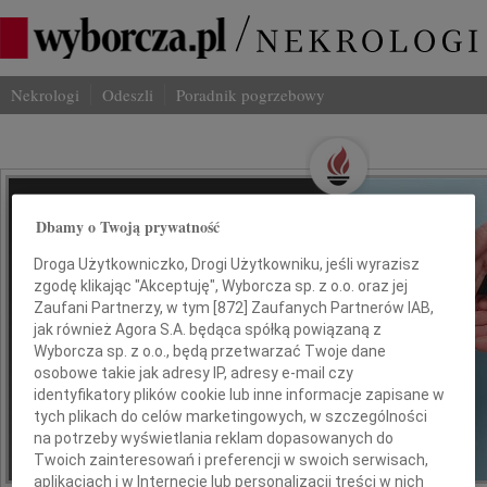
Nekrologi
Odeszli
Poradnik pogrzebowy
Wspominaj Bliskich
Dbamy o Twoją prywatność
Na Odeszli.pl
Droga Użytkowniczko, Drogi Użytkowniku, jeśli wyrazisz
zgodę klikając "Akceptuję", Wyborcza sp. z o.o. oraz jej
Jak ich zapamiętaliśmy? Serwis
Zaufani Partnerzy, w tym [
872
] Zaufanych Partnerów IAB,
jak również Agora S.A. będąca spółką powiązaną z
odeszli.pl z Grupy Wyborcza, to
Wyborcza sp. z o.o., będą przetwarzać Twoje dane
możliwość stworzenia unikalnego
osobowe takie jak adresy IP, adresy e-mail czy
wspomnienia. Dziel się nim z rodziną i
identyfikatory plików cookie lub inne informacje zapisane w
przyjaciółmi.
tych plikach do celów marketingowych, w szczególności
na potrzeby wyświetlania reklam dopasowanych do
Twoich zainteresowań i preferencji w swoich serwisach,
*ogłoszenie
aplikacjach i w Internecie lub personalizacji treści w nich