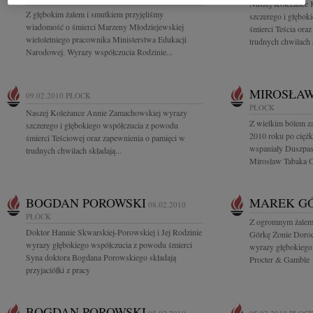
Naszej Koleżance 
Z głębokim żalem i smutkiem przyjęliśmy
szczerego i głębo
wiadomość o śmierci Marzeny Młodziejewskiej
śmierci Teścia ora
wieloletniego pracownika Ministerstwa Edukacji
trudnych chwilach s
Narodowej. Wyrazy współczucia Rodzinie...
MIROSŁA
09.02.2010
PŁOCK
PŁOCK
Naszej Koleżance Annie Zamachowskiej wyrazy
Z wielkim bólem z
szczerego i głębokiego współczucia z powodu
2010 roku po ciężk
śmierci Teściowej oraz zapewnienia o pamięci w
wspaniały Duszpas
trudnych chwilach składają...
Mirosław Tabaka O
BOGDAN POROWSKI
MAREK G
08.02.2010
PŁOCK
Z ogromnym żalem
Doktor Hannie Skwarskiej-Porowskiej i Jej Rodzinie
Górkę Żonie Doroc
wyrazy głębokiego współczucia z powodu śmierci
wyrazy głębokiego
Syna doktora Bogdana Porowskiego składają
Procter & Gamble
przyjaciółki z pracy
BOGDAN POROWSKI