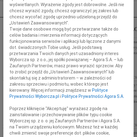
Nekrologi Płock
wyświetlanych. Wyrażenie zgody jest dobrowolne. Jeśli nie
chcesz wyrazić zgody, chcesz ograniczyć jej zakres lub
chcesz wycofać zgodę uprzednio udzieloną przejdź do
„Ustawień Zaawansowanych”.
FRANCISZEK JASZCZAK
JANUSZ Ł
Twoje dane osobowe mogą być przetwarzane także do
18.02.2010
PŁOCK
PŁOCK
celów badania i mierzenia informacji dotyczących
funkcjonowania serwisów i aplikacji lub łączone z danymi
Dnia 14 lutego 2010 roku zmarł mój ukochany Tata
Ze smutkiem żegna
Franciszek Jaszczak Nabożeństwo żałobne zostanie
Łopatowskiego wyr
dot. świadczonych Tobie usług. Jeśli podstawą
odprawione: w czwartek, 18 lutego 2010 roku, o
Bartka i Kuby serc
przetwarzania Twoich danych jest uzasadniony interes
godzinie 14.00 w kościele pw....
Marta z rodziną
Wyborcza sp. z o.o., jej spółki powiązanej – Agora S.A. – lub
Zaufanych Partnerów, masz prawo wyrazić sprzeciw. Aby
to zrobić przejdź do „Ustawień Zaawansowanych” lub
JAN ŁOPATOWSKI
16.02.2010
PŁOCK
13.02.2010
PŁOC
skontaktuj się z administratorem – w zależności od
zakresu sprzeciwu i podmiotu, wobec którego jest
Z głębokim smutkiem przyjęliśmy wiadomość o
Serdeczne wyrazy w
kierowany. Więcej informacji znajdziesz w
Polityce
śmierci Jana Łopatowskiego nauczyciela Zespołu
Najbliższym z pow
Szkół Zawodowych Nr 2 w Płocku Naszemu
pracownicy Wydzi
Prywatności Wyborcza.pl
i
Polityce Prywatności Agora S.A.
Koledze Jakubowi Łopatowskiemu oraz Rodzinie...
Urzędu Miasta Pło
Poprzez kliknięcie "Akceptuję" wyrażasz zgodę na
zainstalowanie i przechowywanie plików typu cookie
Wyborczej sp. z o. o. jej Zaufanych Partnerów i Agora S.A.
IRENA DANUTA JAROŃSKA-
13.02.2010
PŁOC
na Twoim urządzeniu końcowym. Możesz też w każdej
BIERNACKA
13.02.2010
PŁOCK
Wyrazy głębokiego 
chwili zmienić swoje preferencje dot. plików cookie,