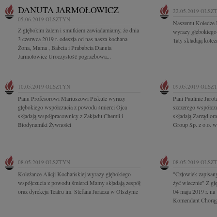
DANUTA JARMOŁOWICZ
22.05.2019
OLSZ
05.06.2019
OLSZTYN
Naszemu Koledze 
Z głębokim żalem i smutkiem zawiadamiamy, że dnia
wyrazy głębokiego
3 czerwca 2019 r. odeszła od nas nasza kochana
Taty składają kole
Żona, Mama , Babcia i Prababcia Danuta
Jarmołowicz Uroczystość pogrzebowa...
10.05.2019
OLSZTYN
09.05.2019
OLSZ
Panu Profesorowi Mariuszowi Piskule wyrazy
Pani Paulinie Jaro
głębokiego współczucia z powodu śmierci Ojca
szczerego współczu
składają współpracownicy z Zakładu Chemii i
składają Zarząd o
Biodynamiki Żywności
Group Sp. z o.o. w
08.05.2019
OLSZTYN
08.05.2019
OLSZ
Koleżance Alicji Kochańskiej wyrazy głębokiego
"Człowiek zapisany
współczucia z powodu śmierci Mamy składają zespół
żyć wiecznie" Z g
oraz dyrekcja Teatru im. Stefana Jaracza w Olsztynie
04 maja 2019 r. na
Komendant Chorągw