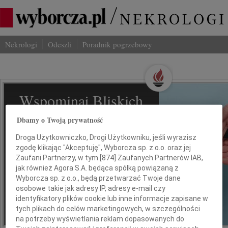
Nekrologi
Odeszli
Poradnik pogrzebowy
Wspominaj Bliskich
Na Odeszli.pl
Dbamy o Twoją prywatność
Droga Użytkowniczko, Drogi Użytkowniku, jeśli wyrazisz
Jak ich zapamiętaliśmy? Serwis
zgodę klikając "Akceptuję", Wyborcza sp. z o.o. oraz jej
odeszli.pl z Grupy Wyborcza, to
Zaufani Partnerzy, w tym [
874
] Zaufanych Partnerów IAB,
możliwość stworzenia unikalnego
jak również Agora S.A. będąca spółką powiązaną z
wspomnienia. Dziel się nim z rodziną i
Wyborcza sp. z o.o., będą przetwarzać Twoje dane
przyjaciółmi.
osobowe takie jak adresy IP, adresy e-mail czy
identyfikatory plików cookie lub inne informacje zapisane w
tych plikach do celów marketingowych, w szczególności
na potrzeby wyświetlania reklam dopasowanych do
*ogłoszenie