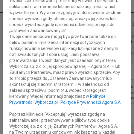
Twoich zainteresowań i preferencji w swoich serwisach,
Nekrologi Olsztyn
aplikacjach i w Internecie lub personalizacji treści w nich
wyświetlanych. Wyrażenie zgody jest dobrowolne. Jeśli nie
chcesz wyrazić zgody, chcesz ograniczyć jej zakres lub
WIESŁAW 
chcesz wycofać zgodę uprzednio udzieloną przejdź do
06.08.2026
OLSZTYN
OLSZTYN
„Ustawień Zaawansowanych”.
Sylwii Kramkowskiej wraz z Rodziną wyrazy
Wiesław Pietkun U
Twoje dane osobowe mogą być przetwarzane także do
głębokiego współczucia z powodu śmierci Mamy
się w poniedziałek
celów badania i mierzenia informacji dotyczących
składają Zarząd i Pracownicy ERGO Hestii
złożone zostały w
funkcjonowania serwisów i aplikacji lub łączone z danymi
szanty na Cmentar
dot. świadczonych Tobie usług. Jeśli podstawą
przetwarzania Twoich danych jest uzasadniony interes
Wyborcza sp. z o.o., jej spółki powiązanej – Agora S.A. – lub
Zaufanych Partnerów, masz prawo wyrazić sprzeciw. Aby
to zrobić przejdź do „Ustawień Zaawansowanych” lub
08.10.2019
OLSZTYN
27.09.2019
OLSZ
skontaktuj się z administratorem – w zależności od
Panu Gustawowi Markowi Brzezinowi Marszałkowi
Prezesowi Zarząd
zakresu sprzeciwu i podmiotu, wobec którego jest
Województwa Warmińsko - Mazurskiego wyrazy
wyrazy głębokiego 
kierowany. Więcej informacji znajdziesz w
Polityce
głębokiego współczucia z powodu śmierci Brata
powodu śmierci Tat
Prywatności Wyborcza.pl
i
Polityce Prywatności Agora S.A.
składa w imieniu samorządu...
współpracownicy fi
Poprzez kliknięcie "Akceptuję" wyrażasz zgodę na
zainstalowanie i przechowywanie plików typu cookie
Wyborczej sp. z o. o. jej Zaufanych Partnerów i Agora S.A.
18.09.2019
OLSZTYN
04.09.2019
OLSZ
na Twoim urządzeniu końcowym. Możesz też w każdej
Naszej Koleżance Iwonie Olszewskiej składamy
Naszej Koleżance 