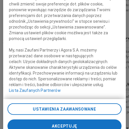
chwili zmienić swoje preferencje dot. plików cookie,
najszczersze wyrazy współczucia oraz słowa otuchy
głębokiego współc
ponownie wywołując narzędzie do zarządzania Twoimi
w trudnych chwilach po stracie Mamy koleżanki i
składają współpra
koledzy z Obszaru HR BNP...
z o.o.
preferencjami dot. przetwarzania danych poprzez
odnośnik „Ustawienia prywatności” w stopce serwisu i
przechodząc do sekcji „Ustawienia zaawansowane”.
Zmiana ustawień plików cookie możliwa jest także za
PAWEŁ ARTUR
ROBERT 
pomocą ustawień przeglądarki.
CHWALIBOGOWSKI
OLSZTYN
WIEK: 64
My, nasi Zaufani Partnerzy i Agora S.A. możemy
Z głębokim smutki
26.08.2019
OLSZTYN
przetwarzać dane osobowe w następujących
śmierci Roberta Ży
W przeddzień swoich 65. urodzin, w dniu 20 sierpnia
celach:
Użycie dokładnych danych geolokalizacyjnych.
współczucia Rodzin
2019 roku odszedł od nas Paweł Artur
współpracownicy T
Aktywne skanowanie charakterystyki urządzenia do celów
Chwalibogowski architekt Człowiek o
identyfikacji. Przechowywanie informacji na urządzeniu lub
wszechstronnych zainteresowaniach, nieustannie...
dostęp do nich. Spersonalizowane reklamy i treści, pomiar
JOANNA MICHALAK
HANNA R
reklam i treści, badnie odbiorców i ulepszanie usług.
09.08.2019
OLSZTYN
08.08.2019
OLSZ
Lista Zaufanych Partnerów
Z głębokim żalem żegnamy dr hab. inż. Joannę
Odeszła Hania Rad
Michalak wieloletniego pracownika Uniwersytetu
bratowa, bratanice
Warmińsko-Mazurskiego w Olsztynie, na której
rozpoczną się 9 si
USTAWIENIA ZAAWANSOWANE
profesjonalizm i pomoc firma...
10.00 w kościele pr
AKCEPTUJĘ