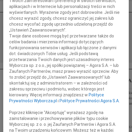
Twoich zainteresowań i preferencji w swoich serwisach,
Nekrologi Kraków
aplikacjach i w Internecie lub personalizacji treści w nich
wyświetlanych. Wyrażenie zgody jest dobrowolne. Jeśli nie
chcesz wyrazić zgody, chcesz ograniczyć jej zakres lub
ZBIGNIEW ŚWIĘCH
chcesz wycofać zgodę uprzednio udzieloną przejdź do
07.08.2026
KRAKÓW
„Ustawień Zaawansowanych”.
Z dużym smutkiem przyjąłem wiadomość o śmierci
Twoje dane osobowe mogą być przetwarzane także do
Zbigniewa Święcha dziennikarza, pisarza, reżysera
celów badania i mierzenia informacji dotyczących
filmów dokumentalnych, popularyzatora nauki oraz
funkcjonowania serwisów i aplikacji lub łączone z danymi
autora znakomitych...
dot. świadczonych Tobie usług. Jeśli podstawą
przetwarzania Twoich danych jest uzasadniony interes
Wyborcza sp. z o.o., jej spółki powiązanej – Agora S.A. – lub
Zaufanych Partnerów, masz prawo wyrazić sprzeciw. Aby
to zrobić przejdź do „Ustawień Zaawansowanych” lub
ZBIGNIEW WĘGRZYN
JANUSZ J
WIEK: 77
skontaktuj się z administratorem – w zależności od
02.12.2025
KRAKÓW
KRAKÓW
zakresu sprzeciwu i podmiotu, wobec którego jest
Z głębokim smutkiem zawiadamiamy, że dnia 25
Z głębokim smutki
kierowany. Więcej informacji znajdziesz w
Polityce
listopada 2025 roku odszedł w wieku 77 lat
listopada 2025 rok
Prywatności Wyborcza.pl
i
Polityce Prywatności Agora S.A.
Zbigniew Węgrzyn lekarz, wieloletni pracownik
szef i przyjaciel 
Centrum Medycznego Kształcenia...
hydrotechnik,...
Poprzez kliknięcie "Akceptuję" wyrażasz zgodę na
zainstalowanie i przechowywanie plików typu cookie
Wyborczej sp. z o. o. jej Zaufanych Partnerów i Agora S.A.
ŁUKASZ KLIMEK
WIEK: 42
25.11.2025
24.11.2025
KRAK
na Twoim urządzeniu końcowym. Możesz też w każdej
KRAKÓW