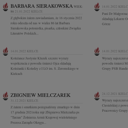
BARBARA SIERAKOWSKA
WIEK:
14.01.2022
KIELC
86
21.01.2022
KIELCE
Pani Dr Małgorzac
Z głębokim żalem zawiadamiam, że 16 stycznia 2022
składają Lekarze 
roku odeszła od nas w wieku 86 lat Barbara
Górze
Sierakowska polonistka, pisarka, członkini Związku
Literatów Polskich...
14.01.2022
KIELCE
14.01.2022
KIELC
Koleżance Justynie Kluzek szczere wyrazy
Wyrazy najszczers
współczucia z powodu śmierci Ojca składają
powodu śmierci Ma
Koleżanki i Koledzy z I LO im. S. Żeromskiego w
Grupy PSB Handel
Kielcach
ZBIGNIEW MIELCZAREK
24.12.2021
KIELC
Wyrazy najszczers
31.12.2021
KIELCE
Ciesielskiej z powo
Z żalem i smutkiem pożegnaliśmy zmarłego w dniu
Pracownicy Grupy
17 grudnia 2021roku mjr Zbigniewa Mielczarka ps
"Tarzan" Żołnierza Armii Krajowej wieloletniego
Prezesa Zarządu Okręgu...