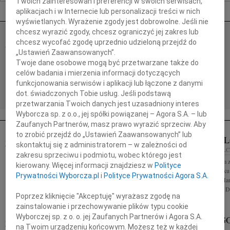
Twoich zainteresowań i preferencji w swoich serwisach,
Nekrologi Kielce
aplikacjach i w Internecie lub personalizacji treści w nich
wyświetlanych. Wyrażenie zgody jest dobrowolne. Jeśli nie
chcesz wyrazić zgody, chcesz ograniczyć jej zakres lub
JAN PACŁAWSKI
chcesz wycofać zgodę uprzednio udzieloną przejdź do
07.08.2026
KIELCE
„Ustawień Zaawansowanych”.
Z głębokim smutkiem przyjęliśmy wiadomość o
Twoje dane osobowe mogą być przetwarzane także do
odejściu prof. dr hab. Jana Pacławskiego profesora
celów badania i mierzenia informacji dotyczących
zwyczajnego nauk humanistycznych na
Uniwersytecie Jana Kochanowskiego w Kielcach,...
funkcjonowania serwisów i aplikacji lub łączone z danymi
dot. świadczonych Tobie usług. Jeśli podstawą
przetwarzania Twoich danych jest uzasadniony interes
Wyborcza sp. z o.o., jej spółki powiązanej – Agora S.A. – lub
Zaufanych Partnerów, masz prawo wyrazić sprzeciw. Aby
to zrobić przejdź do „Ustawień Zaawansowanych” lub
HANNA F
01.07.2022
KIELCE
skontaktuj się z administratorem – w zależności od
22.06.2022
KIELC
Koleżance Urszuli Cielibale Szczere wyrazy
zakresu sprzeciwu i podmiotu, wobec którego jest
Z głębokim żalem 
współczucia z powodu śmierci Mamy składają
kierowany. Więcej informacji znajdziesz w
Polityce
czerwca 2022 roku 
Koleżanki i Koledzy z I LO im. S. Żeromskiego w
Prywatności Wyborcza.pl
i
Polityce Prywatności Agora S.A.
najukochańsza Mam
Kielcach
Florczak z domu D
Poprzez kliknięcie "Akceptuję" wyrażasz zgodę na
zainstalowanie i przechowywanie plików typu cookie
Wyborczej sp. z o. o. jej Zaufanych Partnerów i Agora S.A.
MAREK GO
03.06.2022
KIELCE
na Twoim urządzeniu końcowym. Możesz też w każdej
KIELCE