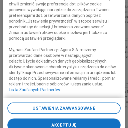
Wyrazy głębokiego współczucia dla Roberta
chwili zmienić swoje preferencje dot. plików cookie,
Z głębokim smutki
Zaborskiego Dyrektora Świętokrzyskiego Zakładu
ponownie wywołując narzędzie do zarządzania Twoimi
śmierci Marka Gol
Polregio w Kielcach z powodu śmierci Taty składają
preferencjami dot. przetwarzania danych poprzez
Centre Club Rodzi
Zarząd i Pracownicy POLREGIO...
odnośnik „Ustawienia prywatności” w stopce serwisu i
wyrazy szczerego w
przechodząc do sekcji „Ustawienia zaawansowane”.
Zmiana ustawień plików cookie możliwa jest także za
pomocą ustawień przeglądarki.
29.04.2022
KIELCE
22.04.2022
KIELC
Koleżance Iwonie Dudzie szczere wyrazy
Magdo, jesteśmy z
My, nasi Zaufani Partnerzy i Agora S.A. możemy
współczucia z powodu śmierci Siostry składają
przyjmij najszczer
przetwarzać dane osobowe w następujących
Koleżanki i Koledzy z I LO im. S. Żeromskiego w
i Rodziny Przyjaci
celach:
Użycie dokładnych danych geolokalizacyjnych.
Kielcach
Historii...
Aktywne skanowanie charakterystyki urządzenia do celów
identyfikacji. Przechowywanie informacji na urządzeniu lub
dostęp do nich. Spersonalizowane reklamy i treści, pomiar
reklam i treści, badnie odbiorców i ulepszanie usług.
22.04.2022
KIELCE
08.04.2022
KIELC
Lista Zaufanych Partnerów
Wyrazy najszczerszego współczucia Pawłowi
Naszej Koleżance 
Cerazemu z powodu śmierci Ojca składają Zarząd i
współczucia i słow
Pracownicy Grupy PSB Handel S.A.
po stracie Taty skł
Wydawnictw Szkoln
USTAWIENIA ZAAWANSOWANE
AKCEPTUJĘ
25.03.2022
KIELC