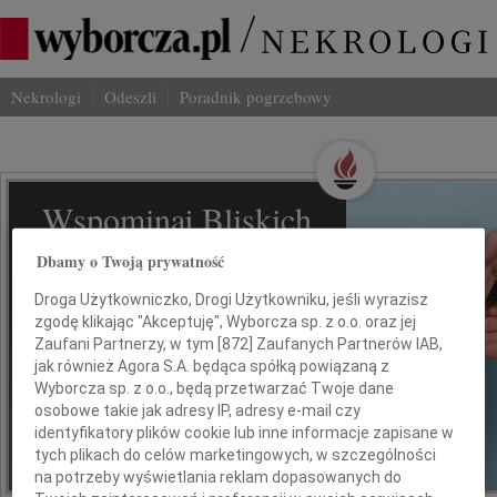
Nekrologi
Odeszli
Poradnik pogrzebowy
Wspominaj Bliskich
Na Odeszli.pl
Dbamy o Twoją prywatność
Droga Użytkowniczko, Drogi Użytkowniku, jeśli wyrazisz
Jak ich zapamiętaliśmy? Serwis
zgodę klikając "Akceptuję", Wyborcza sp. z o.o. oraz jej
odeszli.pl z Grupy Wyborcza, to
Zaufani Partnerzy, w tym [
872
] Zaufanych Partnerów IAB,
możliwość stworzenia unikalnego
jak również Agora S.A. będąca spółką powiązaną z
wspomnienia. Dziel się nim z rodziną i
Wyborcza sp. z o.o., będą przetwarzać Twoje dane
przyjaciółmi.
osobowe takie jak adresy IP, adresy e-mail czy
identyfikatory plików cookie lub inne informacje zapisane w
tych plikach do celów marketingowych, w szczególności
na potrzeby wyświetlania reklam dopasowanych do
*ogłoszenie