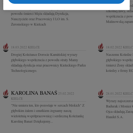
08.04.2022
KIELCE
Dorocie Malinowski
Pani Irenie Nyczaj szczere wyrazy współczucia z
szkolnej ławy, sk
powodu śmierci Męża składają Dyrekcja,
współczucia z pow
Nauczyciele oraz Pracownicy I LO im. S.
Malinowską zapami
Żeromskiego w Kielcach
18.03.2022
KIELCE
18.02.2022
KIELC
Drogiej Koleżance Dorocie Kamińskiej wyrazy
Naszemu Koledze 
głębokiego współczucia z powodu straty Mamy
głębokiego współc
składają dyrekcja oraz pracownicy Kieleckiego Parku
śmierci Żony składa
Technologicznego.
koledzy z firmy E
KAROLINA BANAŚ
25.02.2022
28.01.2022
KIELC
KIELCE
Wyrazy najszczers
"Nie umiera ten, kto pozostaje w sercach bliskich" Z
Badurak i Monice 
głębokim żalem i smutkiem żegnamy naszą
Ojca składają Zar
wieloletnią współpracownicę i serdeczną Koleżankę
Handel S.A.
Karolinę Banaś Dziękujemy...