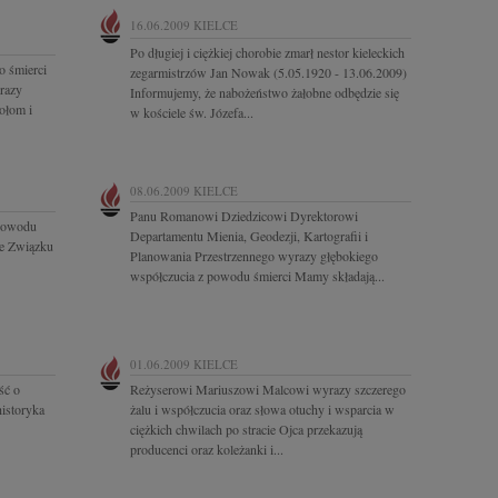
16.06.2009
KIELCE
Po długiej i ciężkiej chorobie zmarł nestor kieleckich
o śmierci
zegarmistrzów Jan Nowak (5.05.1920 - 13.06.2009)
razy
Informujemy, że nabożeństwo żałobne odbędzie się
ołom i
w kościele św. Józefa...
08.06.2009
KIELCE
Panu Romanowi Dziedzicowi Dyrektorowi
 powodu
Departamentu Mienia, Geodezji, Kartografii i
ze Związku
Planowania Przestrzennego wyrazy głębokiego
współczucia z powodu śmierci Mamy składają...
01.06.2009
KIELCE
ść o
Reżyserowi Mariuszowi Malcowi wyrazy szczerego
istoryka
żalu i współczucia oraz słowa otuchy i wsparcia w
ciężkich chwilach po stracie Ojca przekazują
producenci oraz koleżanki i...