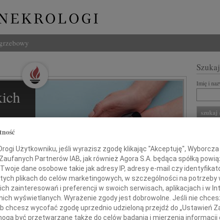
ogrzebowy
Szukaj
Imię i na
ich
l
tność
ZNANI Z
ogi Użytkowniku, jeśli wyrazisz zgodę klikając "Akceptuję", Wyborcza sp
REKLA
 Zaufanych Partnerów IAB, jak również Agora S.A. będąca spółką powi
Twoje dane osobowe takie jak adresy IP, adresy e-mail czy identyfikato
ziną i
 tych plikach do celów marketingowych, w szczególności na potrzeby 
 zainteresowań i preferencji w swoich serwisach, aplikacjach i w Int
w nich wyświetlanych. Wyrażenie zgody jest dobrowolne. Jeśli nie chce
 lub chcesz wycofać zgodę uprzednio udzieloną przejdź do „Ustawień
gą być przetwarzane także do celów badania i mierzenia informacji