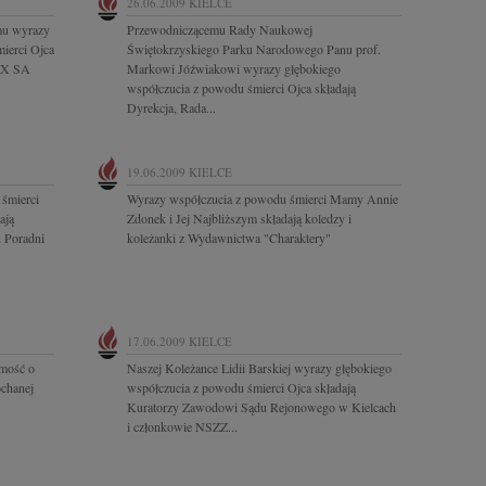
26.06.2009
KIELCE
mu wyrazy
Przewodniczącemu Rady Naukowej
mierci Ojca
Świętokrzyskiego Parku Narodowego Panu prof.
TEX SA
Markowi Jóźwiakowi wyrazy głębokiego
współczucia z powodu śmierci Ojca składają
Dyrekcja, Rada...
19.06.2009
KIELCE
śmierci
Wyrazy współczucia z powodu śmierci Mamy Annie
ają
Zdonek i Jej Najbliższym składają koledzy i
u Poradni
koleżanki z Wydawnictwa "Charaktery"
17.06.2009
KIELCE
mość o
Naszej Koleżance Lidii Barskiej wyrazy głębokiego
ochanej
współczucia z powodu śmierci Ojca składają
Kuratorzy Zawodowi Sądu Rejonowego w Kielcach
i członkowie NSZZ...