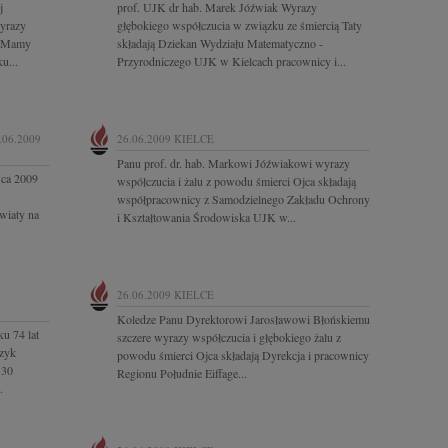
j
prof. UJK dr hab. Marek Jóźwiak Wyrazy
yrazy
głębokiego współczucia w związku ze śmiercią Taty
i Mamy
składają Dziekan Wydziału Matematyczno -
u...
Przyrodniczego UJK w Kielcach pracownicy i...
.06.2009
26.06.2009
KIELCE
Panu prof. dr. hab. Markowi Jóźwiakowi wyrazy
wca 2009
współczucia i żalu z powodu śmierci Ojca składają
współpracownicy z Samodzielnego Zakładu Ochrony
wiaty na
i Kształtowania Środowiska UJK w...
26.06.2009
KIELCE
Koledze Panu Dyrektorowi Jarosławowi Błońskiemu
u 74 lat
szczere wyrazy współczucia i głębokiego żalu z
czyk
powodu śmierci Ojca składają Dyrekcja i pracownicy
 30
Regionu Południe Eiffage...
.