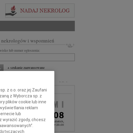
 nekrologów i wspomnień
zwisko lub numer ogłoszenia:
+ szukanie zaawansowane
MARLI
. z o.o. oraz jej Zaufani
MA BEZPŁATNA
ązaną z Wyborcza sp. z
ry plików cookie lub inne
wyświetlania reklam
ernecie lub
sz wyrazić zgody, chcesz
 Zaawansowanych”.
 dotyczących