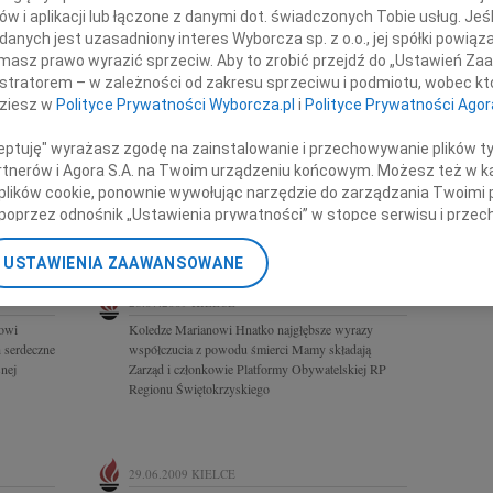
ekrologi Kielce
w i aplikacji lub łączone z danymi dot. świadczonych Tobie usług. Jeś
REGION
nych jest uzasadniony interes Wyborcza sp. z o.o., jej spółki powiąza
Białystok
masz prawo wyrazić sprzeciw. Aby to zrobić przejdź do „Ustawień Z
Częstoch
istratorem – w zależności od zakresu sprzeciwu i podmiotu, wobec któ
IELCE
Katowice
dziesz w
Polityce Prywatności Wyborcza.pl
i
Polityce Prywatności Agor
Kraków
ość o
rofesora
Lublin
ceptuję" wyrażasz zgodę na zainstalowanie i przechowywanie plików t
Opole
Partnerów i Agora S.A. na Twoim urządzeniu końcowym. Możesz też w ka
lcach,...
Poznań
 plików cookie, ponownie wywołując narzędzie do zarządzania Twoimi 
Rzeszów
poprzez odnośnik „Ustawienia prywatności” w stopce serwisu i przec
Warszawa
ane”. Zmiana ustawień plików cookie możliwa jest także za pomocą u
Zielona G
USTAWIENIA ZAAWANSOWANE
nerzy i Agora S.A. możemy przetwarzać dane osobowe w następującyc
okalizacyjnych. Aktywne skanowanie charakterystyki urządzenia do ce
28.07.2009
KIELCE
cji na urządzeniu lub dostęp do nich. Spersonalizowane reklamy i tre
owi
Koledze Marianowi Hnatko najgłębsze wyrazy
w i ulepszanie usług.
Lista Zaufanych Partnerów
 serdeczne
współczucia z powodu śmierci Mamy składają
nej
Zarząd i członkowie Platformy Obywatelskiej RP
Regionu Świętokrzyskiego
29.06.2009
KIELCE