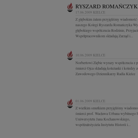
RYSZARD ROMAŃCZYK
17.06.2009
KIELCE
Z głębokim żalem przyjęliśmy wiadomość 
naszego Kolegi Ryszarda Romańczyka Wy
głębokiego współczucia Rodzinie, Przyjaci
Współpracownikom składają Zarząd i...
10.06.2009
KIELCE
Norbertowi Ziębie wyrazy współczucia z
śmierci Ojca składają koleżanki i koledzy 
Zawodowego Dziennikarzy Radia Kielce
01.06.2009
KIELCE
Z wielkim smutkiem przyjęliśmy wiadomo
śmierci prof. Wacława Urbana wybitnego h
Uniwersytetu Jana Kochanowskiego,
współzałożyciela Instytutu Historii i...