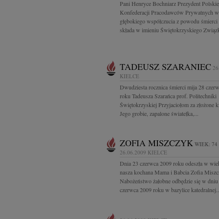
Pani Henryce Bochniarz Prezydent Polskie
Konfederacji Pracodawców Prywatnych w
głębokiego współczucia z powodu śmierc
składa w imieniu Świętokrzyskiego Związk
TADEUSZ SZARANIEC
26
KIELCE
Dwudziesta rocznica śmierci mija 28 czer
roku Tadeusza Szarańca prof. Politechniki
Świętokrzyskiej Przyjaciołom za złożone k
Jego grobie, zapalone światełka,...
ZOFIA MISZCZYK
WIEK: 74
26.06.2009
KIELCE
Dnia 23 czerwca 2009 roku odeszła w wiek
nasza kochana Mama i Babcia Zofia Misz
Nabożeństwo żałobne odbędzie się w dniu
czerwca 2009 roku w bazylice katedralnej..