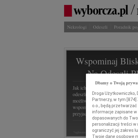
Nekrologi
Odeszli
Poradnik p
Wspominaj Blisk
Na Odeszli.p
Dbamy o Twoją prywa
Jak ich zapamiętaliśmy? Serwis
Droga Użytkowniczko, Dr
odeszli.pl z Grupy Wyborcza, to
Partnerzy, w tym [
874
]
możliwość stworzenia unikalnego
o.o., będą przetwarzać 
wspomnienia. Dziel się nim z rod
informacje zapisane w
przyjaciółmi.
dopasowanych do Twoich
personalizacji treści 
ograniczyć jej zakres
*ogłoszenie
Twoje dane osobowe mo