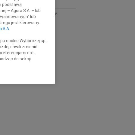
li podstawą
Y
nej – Agora S.A. – lub
Bydgoszcz i Toruń
aawansowanych” lub
owa
Gdańsk
rego jest kierowany.
Kielce
a S.A.
Łódź
Olsztyn
ypu cookie Wyborczej sp.
Płock
żdej chwili zmienić
Radom
preferencjami dot.
Szczecin
hodząc do sekcji
Wrocław
stawień przeglądarki.
óra
cała Polska
h celach:
Użycie
lów identyfikacji.
ści, pomiar reklam i