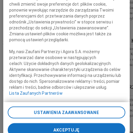
Panu Pawłowi Róż
chwili zmienić swoje preferencje dot. plików cookie,
Z wielkim smutkiem przyjęliśmy wiadomość o
Okręgowego w San
ponownie wywołując narzędzie do zarządzania Twoimi
śmierci gen. Kazimierza Załęskiego ps. "Bończa"
współczucia z powo
preferencjami dot. przetwarzania danych poprzez
żołnierza Armii Krajowej, legendarnego dowódcy
Tadeusz Kowalczyk
odnośnik „Ustawienia prywatności” w stopce serwisu i
partyzanckiego, więźnia...
przechodząc do sekcji „Ustawienia zaawansowane”.
Zmiana ustawień plików cookie możliwa jest także za
ANDRZEJ KĘSKA
ANDRZEJ 
pomocą ustawień przeglądarki.
13.11.2009
KIELCE
Z głębokim żalem i smutkiem żegnamy bliskiego nam
Z wielkim smutkie
My, nasi Zaufani Partnerzy i Agora S.A. możemy
Andrzeja Kęskę Wyrazy współczucia Rodzinie i
śmierci Andrzeja K
przetwarzać dane osobowe w następujących
najbliższym składają: Janusz , Sławek , Grzegorz ,
wyrazy szczerego w
celach:
Użycie dokładnych danych geolokalizacyjnych.
Bartek , Władek z...
Zarząd i Pracownicy
Aktywne skanowanie charakterystyki urządzenia do celów
identyfikacji. Przechowywanie informacji na urządzeniu lub
dostęp do nich. Spersonalizowane reklamy i treści, pomiar
ANDRZEJ KĘSKA
KAZIMIER
reklam i treści, badnie odbiorców i ulepszanie usług.
13.11.2009
KIELCE
KIELCE
Lista Zaufanych Partnerów
Z głębokim żalem i smutkiem przyjęliśmy
Ze smutkiem przyj
wiadomość o śmierci Andrzeja Kęski naszego
Kazimierza Załęck
Wielkiego Przyjaciela, Wspaniałego Człowieka,
dowódca partyzanck
jednego z twórców sukcesu Echo...
USTAWIENIA ZAAWANSOWANE
Cześć Jego pamięci!
AKCEPTUJĘ