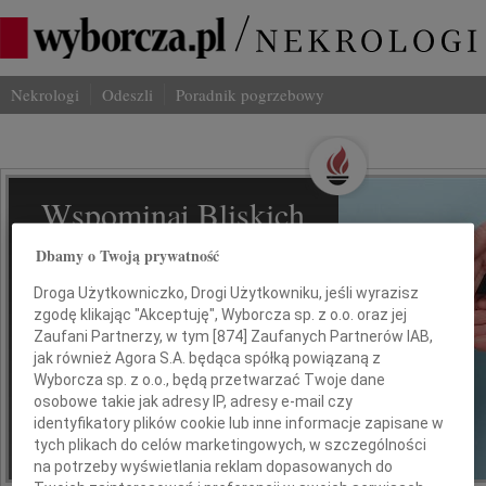
Nekrologi
Odeszli
Poradnik pogrzebowy
Wspominaj Bliskich
Na Odeszli.pl
Dbamy o Twoją prywatność
Droga Użytkowniczko, Drogi Użytkowniku, jeśli wyrazisz
Jak ich zapamiętaliśmy? Serwis
zgodę klikając "Akceptuję", Wyborcza sp. z o.o. oraz jej
odeszli.pl z Grupy Wyborcza, to
Zaufani Partnerzy, w tym [
874
] Zaufanych Partnerów IAB,
możliwość stworzenia unikalnego
jak również Agora S.A. będąca spółką powiązaną z
wspomnienia. Dziel się nim z rodziną i
Wyborcza sp. z o.o., będą przetwarzać Twoje dane
przyjaciółmi.
osobowe takie jak adresy IP, adresy e-mail czy
identyfikatory plików cookie lub inne informacje zapisane w
tych plikach do celów marketingowych, w szczególności
na potrzeby wyświetlania reklam dopasowanych do
*ogłoszenie