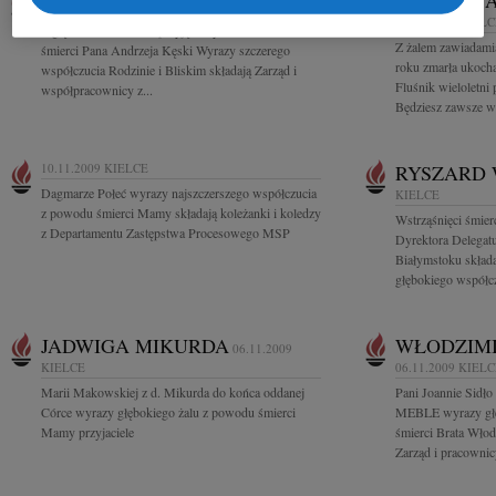
ANDRZEJ KĘSKI
WIESŁAWA
13.11.2009
KIELCE
13.11.2009
KIELC
Z głębokim smutkiem przyjęliśmy wiadomość o
Z żalem zawiadamia
śmierci Pana Andrzeja Kęski Wyrazy szczerego
roku zmarła ukoch
współczucia Rodzinie i Bliskim składają Zarząd i
Fluśnik wieloletn
współpracownicy z...
Będziesz zawsze w 
10.11.2009
KIELCE
RYSZARD 
Dagmarze Połeć wyrazy najszczerszego współczucia
KIELCE
z powodu śmierci Mamy składają koleżanki i koledzy
Wstrząśnięci śmier
z Departamentu Zastępstwa Procesowego MSP
Dyrektora Delegat
Białymstoku skład
głębokiego współcz
JADWIGA MIKURDA
WŁODZIMI
06.11.2009
KIELCE
06.11.2009
KIELC
Marii Makowskiej z d. Mikurda do końca oddanej
Pani Joannie Sidł
Córce wyrazy głębokiego żalu z powodu śmierci
MEBLE wyrazy głę
Mamy przyjaciele
śmierci Brata Włod
Zarząd i pracow