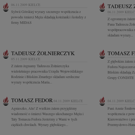
06.11.2009
KIELCE
TADEUSZ 
Sylwii Górskiej wyrazy szczerego współczucia z
06.11.2009
KIELC
powodu śmierci Męża składają koleżanki i koledzy z
Z ogromnym żalem 
firmy MIDAS
Pana Tadeusza Żołn
współpracownika na
składam wyrazy...
TADEUSZ ŻOŁNIERCZYK
TOMASZ 
05.11.2009
KIELCE
Z głębokim żalem 
Z żalem żegnamy Tadeusza Żołnierczyka
Fedora Najszczersz
wieloletniego pracownika Urzędu Wojewódzkiego
Bliskim składają Za
Rodzinie i Bliskim Zmarłego składam serdeczne
Grupy CONDITE
wyrazy współczucia Maria...
TOMASZ FEDOR
04.11.2009
KIELCE
04.11.2009
KIELC
Agnieszko, Alu! Z wielkim żalem przyjęliśmy
Pani Annie Śmiłow
wiadomość o śmierci Waszego ukochanego Męża i
współczucia z powo
Taty Tomasza Fedora Jesteśmy z Wami w tych
Kierownictwo i pra
ciężkich chwilach. Wyrazy głębokiego...
Przemysłowo-Hand