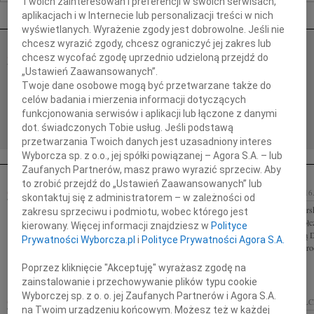
Twoich zainteresowań i preferencji w swoich serwisach,
Nekrologi Kielce
aplikacjach i w Internecie lub personalizacji treści w nich
wyświetlanych. Wyrażenie zgody jest dobrowolne. Jeśli nie
chcesz wyrazić zgody, chcesz ograniczyć jej zakres lub
JAN PACŁAWSKI
chcesz wycofać zgodę uprzednio udzieloną przejdź do
07.08.2026
KIELCE
„Ustawień Zaawansowanych”.
Z głębokim smutkiem przyjęliśmy wiadomość o
Twoje dane osobowe mogą być przetwarzane także do
odejściu prof. dr hab. Jana Pacławskiego profesora
celów badania i mierzenia informacji dotyczących
zwyczajnego nauk humanistycznych na
Uniwersytecie Jana Kochanowskiego w Kielcach,...
funkcjonowania serwisów i aplikacji lub łączone z danymi
dot. świadczonych Tobie usług. Jeśli podstawą
przetwarzania Twoich danych jest uzasadniony interes
Wyborcza sp. z o.o., jej spółki powiązanej – Agora S.A. – lub
Zaufanych Partnerów, masz prawo wyrazić sprzeciw. Aby
to zrobić przejdź do „Ustawień Zaawansowanych” lub
RENATA PIĄTEK
TOMASZ
17.11.2009
KIELCE
16
skontaktuj się z administratorem – w zależności od
Wyrazy szczerego współczucia Rodzinie mgr Renaty
Pani Annie Mizers
zakresu sprzeciwu i podmiotu, wobec którego jest
Piątek Wraz z Jej Bliskimi żegnamy naszą najdroższą
głębokiego współc
kierowany. Więcej informacji znajdziesz w
Polityce
Koleżankę i wspaniałego Pedagoga. Dyrekcja,
Tomasza składają D
Prywatności Wyborcza.pl
i
Polityce Prywatności Agora S.A.
nauczyciele, rodzice i...
oraz uczniowie i ro
Poprzez kliknięcie "Akceptuję" wyrażasz zgodę na
zainstalowanie i przechowywanie plików typu cookie
Wyborczej sp. z o. o. jej Zaufanych Partnerów i Agora S.A.
KAZIMIERZ ZAŁĘSKI
14.11.2009
14.11.2009
KIELC
na Twoim urządzeniu końcowym. Możesz też w każdej
KIELCE