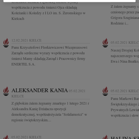
Koleżance Renacie Figurskiej szczere wyrazy
Z żalem żegnamy s
współczucia z powodu śmierci Ojca składają
cenionego przez pa
Koleżanki i Koledzy z I LO im. S. Żeromskiego w
Grigora Szaginian
Kielcach
Rodzinie i...
12.02.2021
KIELCE
05.02.2021
KIELC
Panu Krzysztofowi Florkiewiczowi Wiceprezesowi
Naszej Drogiej Ko
Zarządu serdeczne wyrazy współczucia z powodu
najszczerszego wsp
śmierci Mamy składają Zarząd i Pracownicy firmy
Ewa i Nina Beatko
ENERTEL S.A.
ALEKSANDER KANIA
05.02.2021
05.02.2021
KIELC
KIELCE
Panu Markowi Ban
Z głębokim żalem żegnamy zmarłego 1 lutego 2021 r
Świętokrzyskiego
Aleksandra Kanię Działacza opozycji
Prywatnych Lewiat
demokratycznej, współzałożyciela "Solidarności" w
współczucia i słowa
regionie świętokrzyskim....
05.02.2021
KIELCE
HALINA S