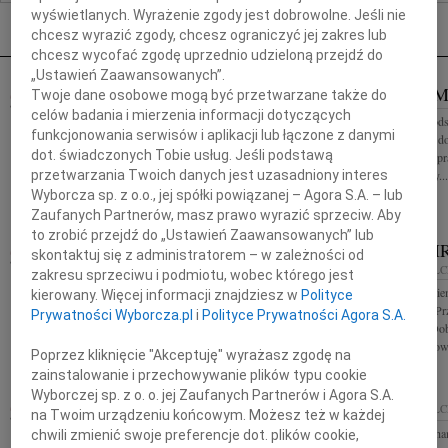
Nekrologi Kielce
wyświetlanych. Wyrażenie zgody jest dobrowolne. Jeśli nie
chcesz wyrazić zgody, chcesz ograniczyć jej zakres lub
chcesz wycofać zgodę uprzednio udzieloną przejdź do
„Ustawień Zaawansowanych”.
ROMAN GULA
MARCIN 
Twoje dane osobowe mogą być przetwarzane także do
19.03.2021
KIELCE
celów badania i mierzenia informacji dotyczących
Z głębokim smutkiem przyjęliśmy wiadomość o
W wieku 56 lat ods
funkcjonowania serwisów i aplikacji lub łączone z danymi
śmierci Romana Guli Wyrazy głębokiego żalu i
tłumacz, żeglarz, d
dot. świadczonych Tobie usług. Jeśli podstawą
współczucia Rodzinie i Bliskim składają Zarząd i
przed laty razem p
przetwarzania Twoich danych jest uzasadniony interes
pracownicy Synektik SA i...
składamy wyrazy...
Wyborcza sp. z o.o., jej spółki powiązanej – Agora S.A. – lub
Zaufanych Partnerów, masz prawo wyrazić sprzeciw. Aby
to zrobić przejdź do „Ustawień Zaawansowanych” lub
ANDRZEJ JAN NOWAK
SŁAWOMIR
12.03.2021
skontaktuj się z administratorem – w zależności od
KIELCE
12.03.2021
KIELC
zakresu sprzeciwu i podmiotu, wobec którego jest
Z rozdartym sercem zawiadamiamy, iż dnia 10 marca
Z wielkim smutkie
kierowany. Więcej informacji znajdziesz w
Polityce
2021 roku odszedł do wieczności, przeżywszy 67 lat,
śmierci naszego Pr
Prywatności Wyborcza.pl
i
Polityce Prywatności Agora S.A.
człowiek o wielkim sercu, wspaniały, kochający,
Rutczyńskiego Dobr
uczynny Andrzej Jan Nowak...
technologa, praco
Poprzez kliknięcie "Akceptuję" wyrażasz zgodę na
zainstalowanie i przechowywanie plików typu cookie
Wyborczej sp. z o. o. jej Zaufanych Partnerów i Agora S.A.
PIOTR MAJEWSKI
WIEK: -113
05.03.2021
KIELC
na Twoim urządzeniu końcowym. Możesz też w każdej
12.03.2021
KIELCE
"Ci, których kocha
chwili zmienić swoje preferencje dot. plików cookie,