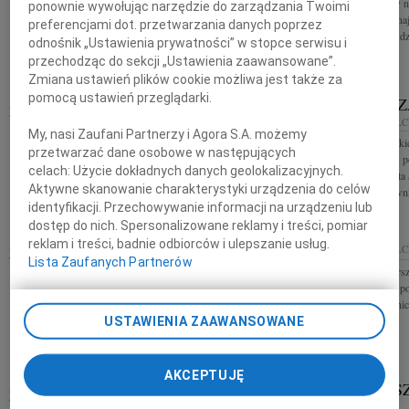
Bystry, małomówny, dowcipny - takim Go
zostawili ślady w 
ponownie wywołując narzędzie do zarządzania Twoimi
zapamiętamy. 9 marca 2021 roku tuż przed swoimi
Przyjaciołom i Zn
preferencjami dot. przetwarzania danych poprzez
65 urodzinami odszedł po długiej chorobie Piotr
dla nas chwilach dzie
odnośnik „Ustawienia prywatności” w stopce serwisu i
Majewski ukochany Syn, Brat, Tata...
przechodząc do sekcji „Ustawienia zaawansowane”.
Zmiana ustawień plików cookie możliwa jest także za
pomocą ustawień przeglądarki.
MAŁGORZATA SOBIERAJ
MAŁGORZA
26.02.2021
KIELCE
26.02.2021
KIELC
My, nasi Zaufani Partnerzy i Agora S.A. możemy
ŚP Małgorzata Sobieraj której czuła przyjaźń
Z głębokim smutki
przetwarzać dane osobowe w następujących
towarzyszyła nam od czasów szkolnych. Zawsze
lutego 2021 roku p
celach:
Użycie dokładnych danych geolokalizacyjnych.
gotowa do pomocy, serdeczna, mądra, oddana pracy
zmarła Małgorzata S
Aktywne skanowanie charakterystyki urządzenia do celów
doktor historii sztuki...
wieloletni pracowni
identyfikacji. Przechowywanie informacji na urządzeniu lub
dostęp do nich. Spersonalizowane reklamy i treści, pomiar
STANISŁAW MAJCHRZYK
reklam i treści, badnie odbiorców i ulepszanie usług.
WIEK:
19.02.2021
KIELC
Lista Zaufanych Partnerów
86
19.02.2021
KIELCE
Wyrazy najszczers
Z głębokim smutkiem zawiadamiamy że, w dniu 10
Matlewskiemu z po
lutego 2021 roku zmarł w Paryżu we Francji w
Zarząd i Pracowni
wieku 86 lat, Stanisław Majchrzyk Msza święta
USTAWIENIA ZAAWANSOWANE
pogrzebowa odbędzie się dnia 20 lutego...
AKCEPTUJĘ
GRIGOR S
19.02.2021
KIELCE
KIELCE