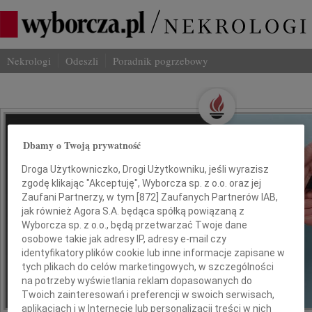
Nekrologi
Odeszli
Poradnik pogrzebowy
Wspominaj Bliskich
Dbamy o Twoją prywatność
Na Odeszli.pl
Droga Użytkowniczko, Drogi Użytkowniku, jeśli wyrazisz
zgodę klikając "Akceptuję", Wyborcza sp. z o.o. oraz jej
Jak ich zapamiętaliśmy? Serwis
Zaufani Partnerzy, w tym [
872
] Zaufanych Partnerów IAB,
jak również Agora S.A. będąca spółką powiązaną z
odeszli.pl z Grupy Wyborcza, to
Wyborcza sp. z o.o., będą przetwarzać Twoje dane
możliwość stworzenia unikalnego
osobowe takie jak adresy IP, adresy e-mail czy
wspomnienia. Dziel się nim z rodziną i
identyfikatory plików cookie lub inne informacje zapisane w
przyjaciółmi.
tych plikach do celów marketingowych, w szczególności
na potrzeby wyświetlania reklam dopasowanych do
Twoich zainteresowań i preferencji w swoich serwisach,
*ogłoszenie
aplikacjach i w Internecie lub personalizacji treści w nich