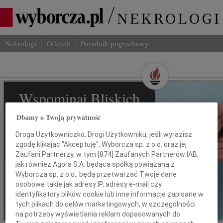
Nekrologi
Odeszli
Poradnik pogrzebowy
Wspominaj Bliskich
Na Odeszli.pl
Dbamy o Twoją prywatność
Droga Użytkowniczko, Drogi Użytkowniku, jeśli wyrazisz
Jak ich zapamiętaliśmy? Serwis
zgodę klikając "Akceptuję", Wyborcza sp. z o.o. oraz jej
odeszli.pl z Grupy Wyborcza, to
Zaufani Partnerzy, w tym [
874
] Zaufanych Partnerów IAB,
możliwość stworzenia unikalnego
jak również Agora S.A. będąca spółką powiązaną z
wspomnienia. Dziel się nim z rodziną i
Wyborcza sp. z o.o., będą przetwarzać Twoje dane
przyjaciółmi.
osobowe takie jak adresy IP, adresy e-mail czy
identyfikatory plików cookie lub inne informacje zapisane w
tych plikach do celów marketingowych, w szczególności
na potrzeby wyświetlania reklam dopasowanych do
*ogłoszenie