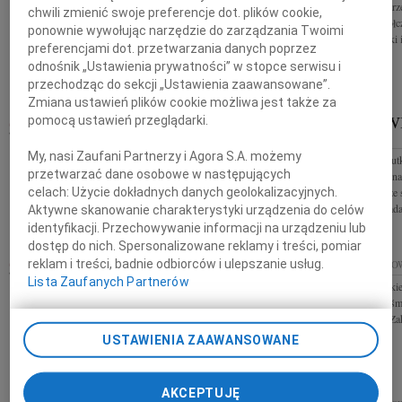
Koleżance Barbarz
chwili zmienić swoje preferencje dot. plików cookie,
Głęboko zasmuceni żegnamy Pawła Podsiadło
głębokiego współc
ponownie wywołując narzędzie do zarządzania Twoimi
wspaniałego Człowieka i Dyrektora Zakładu
składają koleżanki
preferencjami dot. przetwarzania danych poprzez
Targowisk Miejskich w Katowicach Rodzinie i
odnośnik „Ustawienia prywatności” w stopce serwisu i
Najbliższym składamy wyrazy najgłębszego...
przechodząc do sekcji „Ustawienia zaawansowane”.
Zmiana ustawień plików cookie możliwa jest także za
BRONISŁAW KOZDRAŚ
LESZEK W
pomocą ustawień przeglądarki.
24.01.2024
KATOWICE
KATOWICE
My, nasi Zaufani Partnerzy i Agora S.A. możemy
Podziękowanie Wszystkim, którzy wsparli nas
Z ogromnym smutk
przetwarzać dane osobowe w następujących
słowami otuchy i serdeczną myślą, złożyli
stycznia odszedł n
celach:
Użycie dokładnych danych geolokalizacyjnych.
kondolencje oraz uczestniczyli w uroczystościach
od lat związany ze
pogrzebowych Bronisława Kozdraś...
Najbliższym skład
Aktywne skanowanie charakterystyki urządzenia do celów
identyfikacji. Przechowywanie informacji na urządzeniu lub
dostęp do nich. Spersonalizowane reklamy i treści, pomiar
reklam i treści, badnie odbiorców i ulepszanie usług.
24.01.2024
KATOWICE
19.01.2024
KATO
Lista Zaufanych Partnerów
Naszej drogiej koleżance Katarzynie Stefaniuk Jej
Pani Alicji Sirock
Rodzinie i Bliskim w związku ze śmiercią Męża
i żalu z powodu śmi
wyrazy najserdeczniejszego współczucia składają
koledzy z Biura Z
Zarząd i pracownicy...
USTAWIENIA ZAAWANSOWANE
AKCEPTUJĘ