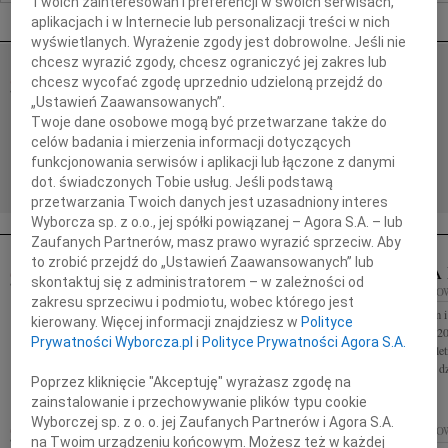
Twoich zainteresowań i preferencji w swoich serwisach,
Nekrologi Katowice
aplikacjach i w Internecie lub personalizacji treści w nich
wyświetlanych. Wyrażenie zgody jest dobrowolne. Jeśli nie
chcesz wyrazić zgody, chcesz ograniczyć jej zakres lub
chcesz wycofać zgodę uprzednio udzieloną przejdź do
06.08.2026
KATOWICE
„Ustawień Zaawansowanych”.
Drogiej Koleżance Sabinie Kacan składamy wyrazy
Twoje dane osobowe mogą być przetwarzane także do
współczucia z powodu śmierci Mamy Sabinko,
celów badania i mierzenia informacji dotyczących
razem z Tobą przeżywamy to smutne wydarzenie.
Zarząd, Koleżanki i Koledzy z...
funkcjonowania serwisów i aplikacji lub łączone z danymi
dot. świadczonych Tobie usług. Jeśli podstawą
przetwarzania Twoich danych jest uzasadniony interes
Wyborcza sp. z o.o., jej spółki powiązanej – Agora S.A. – lub
Zaufanych Partnerów, masz prawo wyrazić sprzeciw. Aby
to zrobić przejdź do „Ustawień Zaawansowanych” lub
HALINA NAWÓJ
BARBARA
29.01.2024
KRAKÓW
skontaktuj się z administratorem – w zależności od
29.01.2024
KATO
20 stycznia 2024 roku odeszła Halina Nawój z domu
zakresu sprzeciwu i podmiotu, wobec którego jest
Z głębokim żalem 
Barnaś mgr psychologii Pogrążona w żałobie rodzina
kierowany. Więcej informacji znajdziesz w
Polityce
dniu 25 stycznia 2
Prywatności Wyborcza.pl
i
Polityce Prywatności Agora S.A.
Panczocha wielole
pedagogicznego, dz
Poprzez kliknięcie "Akceptuję" wyrażasz zgodę na
zainstalowanie i przechowywanie plików typu cookie
Wyborczej sp. z o. o. jej Zaufanych Partnerów i Agora S.A.
PAWEŁ PODSIADŁO
26.01.2024
26.01.2024
KATO
na Twoim urządzeniu końcowym. Możesz też w każdej
KATOWICE