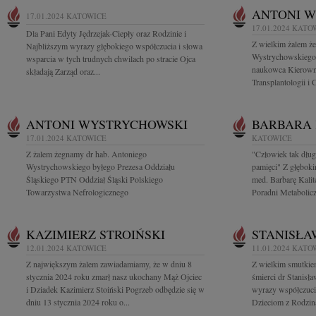
ANTONI 
17.01.2024
KATOWICE
17.01.2024
KATO
Dla Pani Edyty Jędrzejak-Ciepły oraz Rodzinie i
Z wielkim żalem ż
Najbliższym wyrazy głębokiego współczucia i słowa
Wystrychowskiego 
wsparcia w tych trudnych chwilach po stracie Ojca
naukowca Kierowni
składają Zarząd oraz...
Transplantologii i
ANTONI WYSTRYCHOWSKI
BARBARA 
17.01.2024
KATOWICE
KATOWICE
Z żalem żegnamy dr hab. Antoniego
"Człowiek tak dług
Wystrychowskiego byłego Prezesa Oddziału
pamięci" Z głębok
Śląskiego PTN Oddział Śląski Polskiego
med. Barbarę Kalit
Towarzystwa Nefrologicznego
Poradni Metaboliczn
KAZIMIERZ STROIŃSKI
STANISŁA
12.01.2024
KATOWICE
11.01.2024
KATO
Z największym żalem zawiadamiamy, że w dniu 8
Z wielkim smutkie
stycznia 2024 roku zmarł nasz ukochany Mąż Ojciec
śmierci dr Stanisł
i Dziadek Kazimierz Stoiński Pogrzeb odbędzie się w
wyrazy współczucia
dniu 13 stycznia 2024 roku o...
Dzieciom z Rodzin