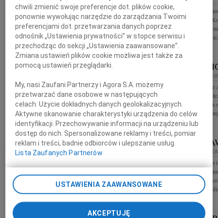
chwili zmienić swoje preferencje dot. plików cookie,
Z ogromnym smutkiem i żalem przyjęliśmy
Z wielkim smutkie
ponownie wywołując narzędzie do zarządzania Twoimi
wiadomość o śmierci Ignacego Walentego Nendzy
śmierci naszego K
preferencjami dot. przetwarzania danych poprzez
postaci wielce zasłużonej dla polskiego himalaizmu,
wieloletniego i ce
odnośnik „Ustawienia prywatności” w stopce serwisu i
wychowawcy kilku pokoleń śląskich...
Chemii Nieorganic
przechodząc do sekcji „Ustawienia zaawansowane”.
Zmiana ustawień plików cookie możliwa jest także za
MICHAŁ JUROFF
JAKUB MI
pomocą ustawień przeglądarki.
12.04.2024
KATOWICE
12.04.2024
KATO
My, nasi Zaufani Partnerzy i Agora S.A. możemy
W dniu 5 kwietnia 2024 zmarł Mąż, Ojciec, Dziadek
Naszej Koleżance 
przetwarzać dane osobowe w następujących
i Brat Michał Juroff o czym zawiadamia pogrążona w
głębokiego współc
celach:
Użycie dokładnych danych geolokalizacyjnych.
smutku rodzina
ukochanego Syna sk
"Gazety Wyborcze
Aktywne skanowanie charakterystyki urządzenia do celów
identyfikacji. Przechowywanie informacji na urządzeniu lub
dostęp do nich. Spersonalizowane reklamy i treści, pomiar
EDWARD POLAŃSKI
STANISŁA
reklam i treści, badnie odbiorców i ulepszanie usług.
10.04.2024
KATOWICE
10.04.2024
KATO
Lista Zaufanych Partnerów
"Ludzie nie umierają, tylko wymykają się naszym
Z głębokim żalem i
oczom" ks. Jan Twardowski Z głębokim żalem
wiadomość o śmierc
żegnamy prof. dr. hab. Edwarda Polańskiego
Michalczyka Pracow
USTAWIENIA ZAAWANSOWANE
wybitnego językoznawcę i badacza polskiej...
Komunikacji Media
AKCEPTUJĘ