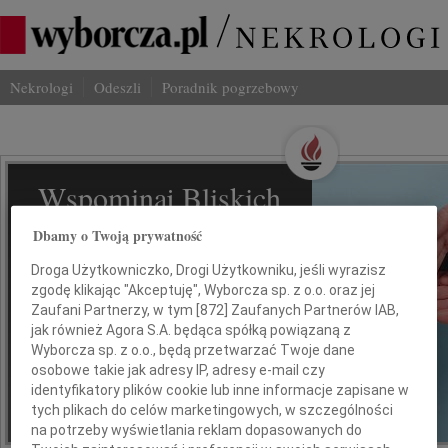
Nekrologi
Odeszli
Poradnik pogrzebowy
Wspominaj Bliskich
Na Odeszli.pl
Dbamy o Twoją prywatność
Droga Użytkowniczko, Drogi Użytkowniku, jeśli wyrazisz
Jak ich zapamiętaliśmy? Serwis
zgodę klikając "Akceptuję", Wyborcza sp. z o.o. oraz jej
odeszli.pl z Grupy Wyborcza, to
Zaufani Partnerzy, w tym [
872
] Zaufanych Partnerów IAB,
możliwość stworzenia unikalnego
jak również Agora S.A. będąca spółką powiązaną z
wspomnienia. Dziel się nim z rodziną i
Wyborcza sp. z o.o., będą przetwarzać Twoje dane
przyjaciółmi.
osobowe takie jak adresy IP, adresy e-mail czy
identyfikatory plików cookie lub inne informacje zapisane w
tych plikach do celów marketingowych, w szczególności
na potrzeby wyświetlania reklam dopasowanych do
*ogłoszenie