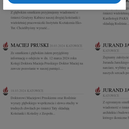
GRAŻYNA KABIESZ
MACIEJ P
09.04.2024
KATOWICE
Wyrazy ogromnego 
Z głębokim smutkiem przyjmujemy wiadomość o
śmierci wieloletni
śmierci Grażyny Kabiesz naszej drogiej koleżanki i
Kardiologii PAKS 
wieloletniej pracowniczki Instytutu Kształcenia Eko-
składają Rodzinie..
Tur. Chcielibyśmy wyrazić...
MACIEJ PRUSKI
JURAND J
20.03.2024
KATOWICE
KATOWICE
Ze smutkiem i głębokim żalem przyjęliśmy
Żegnamy założycie
informację o odejściu w dn. 12 marca 2024 roku
Juranda Jareckiego
Kolegi Doktora Macieja Pruskiego Doktor Maciej na
narciarz, wybitny a
zawsze pozostanie w naszej pamięci....
naszych sercach poz
JURAND J
18.03.2024
KATOWICE
KATOWICE
Doktorowi Maciejowi Pruskiemu oraz Rodzinie
Z ogromnym smutki
wyrazy głębokiego współczucia i słowa otuchy w
wiadomość o śmier
trudnych chwilach po śmierci Taty składają
architekta i budo
Koleżanki i Koledzy z Zespołu...
którego ikoniczne 