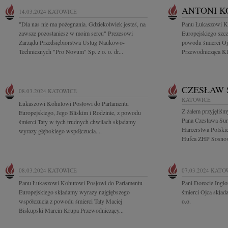
ANTONI K
14.03.2024
KATOWICE
"Dla nas nie ma pożegnania. Gdziekolwiek jesteś, na
Panu Łukaszowi K
zawsze pozostaniesz w moim sercu" Prezesowi
Europejskiego szcz
Zarządu Przedsiębiorstwa Usług Naukowo-
powodu śmierci Oj
Technicznych "Pro Novum" Sp. z o. o. dr...
Przewodnicząca Kl
CZESŁAW
08.03.2024
KATOWICE
KATOWICE
Łukaszowi Kohutowi Posłowi do Parlamentu
Z żalem przyjęliśm
Europejskiego, Jego Bliskim i Rodzinie, z powodu
Pana Czesława Sur
śmierci Taty w tych trudnych chwilach składamy
Harcerstwa Polski
wyrazy głębokiego współczucia....
Hufca ZHP Sosnowi
08.03.2024
KATOWICE
07.03.2024
KATO
Panu Łukaszowi Kohutowi Posłowi do Parlamentu
Pani Dorocie Ingl
Europejskiego składamy wyrazy najgłębszego
śmierci Ojca skład
współczucia z powodu śmierci Taty Maciej
o.o.
Biskupski Marcin Krupa Przewodniczący...