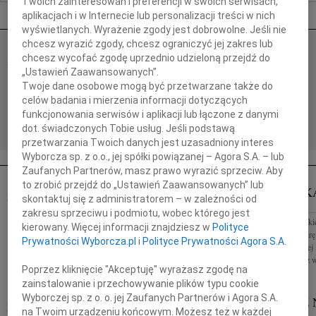
Twoich zainteresowań i preferencji w swoich serwisach,
Nekrologi Katowice
aplikacjach i w Internecie lub personalizacji treści w nich
wyświetlanych. Wyrażenie zgody jest dobrowolne. Jeśli nie
chcesz wyrazić zgody, chcesz ograniczyć jej zakres lub
chcesz wycofać zgodę uprzednio udzieloną przejdź do
06.08.2026
KATOWICE
„Ustawień Zaawansowanych”.
Drogiej Koleżance Sabinie Kacan składamy wyrazy
Twoje dane osobowe mogą być przetwarzane także do
współczucia z powodu śmierci Mamy Sabinko,
celów badania i mierzenia informacji dotyczących
razem z Tobą przeżywamy to smutne wydarzenie.
Zarząd, Koleżanki i Koledzy z...
funkcjonowania serwisów i aplikacji lub łączone z danymi
dot. świadczonych Tobie usług. Jeśli podstawą
przetwarzania Twoich danych jest uzasadniony interes
Wyborcza sp. z o.o., jej spółki powiązanej – Agora S.A. – lub
Zaufanych Partnerów, masz prawo wyrazić sprzeciw. Aby
to zrobić przejdź do „Ustawień Zaawansowanych” lub
ELWIRA K
17.04.2024
KATOWICE
skontaktuj się z administratorem – w zależności od
17.04.2024
Pani mgr inż. Elżbiecie Kowal wyrazy współczucia i
zakresu sprzeciwu i podmiotu, wobec którego jest
Z głębokim smutki
słowa otuchy z powodu śmierci Syna składają
kierowany. Więcej informacji znajdziesz w
Polityce
2024, Panią Elwirę
Pracownicy Katedry i Zakładu Patomorfologii i
Prywatności Wyborcza.pl
i
Polityce Prywatności Agora S.A.
dyrektor Miejskiej 
Diagnostyki Molekularnej...
Sosnowcu. Przez wie
Poprzez kliknięcie "Akceptuję" wyrażasz zgodę na
zainstalowanie i przechowywanie plików typu cookie
Wyborczej sp. z o. o. jej Zaufanych Partnerów i Agora S.A.
IGNACY WALENTY NENDZA
MARIUSZ
na Twoim urządzeniu końcowym. Możesz też w każdej
15.04.2024
KATOWICE
KATOWICE