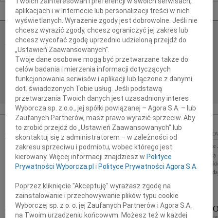
Twoich zainteresowań i preferencji w swoich serwisach,
Nekrologi Katowice
aplikacjach i w Internecie lub personalizacji treści w nich
wyświetlanych. Wyrażenie zgody jest dobrowolne. Jeśli nie
chcesz wyrazić zgody, chcesz ograniczyć jej zakres lub
chcesz wycofać zgodę uprzednio udzieloną przejdź do
06.08.2026
KATOWICE
„Ustawień Zaawansowanych”.
Drogiej Koleżance Sabinie Kacan składamy wyrazy
Twoje dane osobowe mogą być przetwarzane także do
współczucia z powodu śmierci Mamy Sabinko,
celów badania i mierzenia informacji dotyczących
razem z Tobą przeżywamy to smutne wydarzenie.
Zarząd, Koleżanki i Koledzy z...
funkcjonowania serwisów i aplikacji lub łączone z danymi
dot. świadczonych Tobie usług. Jeśli podstawą
przetwarzania Twoich danych jest uzasadniony interes
Wyborcza sp. z o.o., jej spółki powiązanej – Agora S.A. – lub
Zaufanych Partnerów, masz prawo wyrazić sprzeciw. Aby
to zrobić przejdź do „Ustawień Zaawansowanych” lub
JAN KONDRACKI
11.02.2025
04.02.2025
KATO
skontaktuj się z administratorem – w zależności od
KATOWICE
Naszemu Koledze 
zakresu sprzeciwu i podmiotu, wobec którego jest
Z ogromnym smutkiem przyjęliśmy wiadomość o
Dyrektorowi Loży
kierowany. Więcej informacji znajdziesz w
Polityce
śmierci naszego Kolegi Jana Kondrackiego Wyrazy
szczerego i głębo
Prywatności Wyborcza.pl
i
Polityce Prywatności Agora S.A.
serdecznego współczucia dla Rodziny składają
śmierci Taty składa
koledzy z Klubu Kapitału Śląskiego
Poprzez kliknięcie "Akceptuję" wyrażasz zgodę na
zainstalowanie i przechowywanie plików typu cookie
Wyborczej sp. z o. o. jej Zaufanych Partnerów i Agora S.A.
ELŻBIETA ZACHER
KRZYSZT
31.01.2025
na Twoim urządzeniu końcowym. Możesz też w każdej
KATOWICE
29.01.2025
KATO