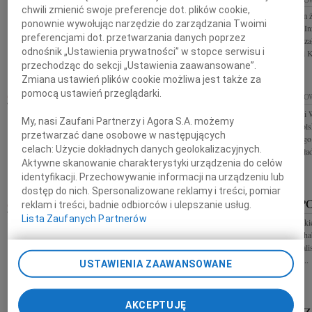
chwili zmienić swoje preferencje dot. plików cookie,
Z wielkim smutkiem i żalem przyjęliśmy wiadomość
Z głębokim żalem 
ponownie wywołując narzędzie do zarządzania Twoimi
o śmierci Elżbiety Zacher radnej miasta Katowice w
Chwałowskiego Inż
preferencjami dot. przetwarzania danych poprzez
latach 2010-2014, prezeski Stowarzyszenia "Razem
pomysłodawcę i za
odnośnik „Ustawienia prywatności” w stopce serwisu i
dla Nikiszowca", za zasługi...
Muzeum Historii K
przechodząc do sekcji „Ustawienia zaawansowane”.
Zmiana ustawień plików cookie możliwa jest także za
pomocą ustawień przeglądarki.
29.01.2025
KRAKÓW
29.01.2025
KATO
Panu Andrzejowi Witkowskiemu Prezesowi
Panu Andrzejowi 
My, nasi Zaufani Partnerzy i Agora S.A. możemy
Honorowemu Polskiego Związku Motorowego
Honorowemu Pols
przetwarzać dane osobowe w następujących
wyrazy głębokiego żalu i współczucia z powodu
wyrazy głębokiego
celach:
Użycie dokładnych danych geolokalizacyjnych.
śmierci Matki składa Zarząd Główny...
śmierci Matki skła
Aktywne skanowanie charakterystyki urządzenia do celów
identyfikacji. Przechowywanie informacji na urządzeniu lub
dostęp do nich. Spersonalizowane reklamy i treści, pomiar
STEFAN POJDA
STEFAN P
reklam i treści, badnie odbiorców i ulepszanie usług.
23.01.2025
KATOWICE
Lista Zaufanych Partnerów
Odszedł profesor Stefan Pojda Żegnam Cię Stefan
Z głębokim smutki
Kondolencje dla Rodziny i Jego Bliskich Janusz
śmierci Prof. dr. h
Gluza
wybitnego specjali
wkład w rozwój...
USTAWIENIA ZAAWANSOWANE
AKCEPTUJĘ