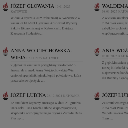
JÓZEF GŁOWANIA
WALDEMA
10.01.2025
KATOWICE
08.01.2025
KATO
W dniu 4 stycznia 2025 roku zmarł w Warszawie w
Z wielkim smutkie
wieku 78 lat Józef Głowania Absolwent Wyższej
2024 roku zmarł wy
Szkoly Ekonomicznej w Katowicach, Działacz
zabytków architektu
Zrzeszenia Studentów...
współpracownik,...
ANNA WOJCIECHOWSKA-
ANIA WOŹ
WIEJA
03.01.2025
KATO
07.01.2025
KATOWICE
Z głębokim żalem 
Z głębokim smutkiem przyjęliśmy wiadomość o
naszej Koleżanki A
śmierci dr n. med. Anny Wojciechowskiej-Wiei
Najszczersze kond
cenionej specjalistki ginekologii i położnictwa, która
dla Rodziny składaj
przez całe swoje życie z...
JÓZEF LUBINA
JÓZEF LU
28.12.2024
KATOWICE
Ze smutkiem żegnamy zmarłego w dniu 23. grudnia
Ze smutkiem żegna
2024 roku Pana Józefa Lubinę Współzałożyciela,
2024 roku Pana Józ
Wspólnika oraz długoletniego członka Zarządu Delta
Wspólnika oraz Wi
Plus sp....
Trans....