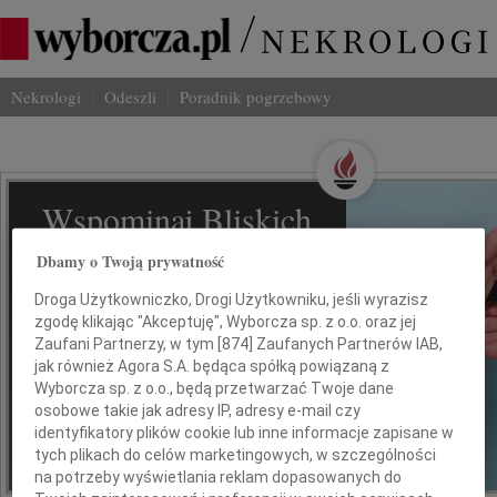
Nekrologi
Odeszli
Poradnik pogrzebowy
Wspominaj Bliskich
Na Odeszli.pl
Dbamy o Twoją prywatność
Droga Użytkowniczko, Drogi Użytkowniku, jeśli wyrazisz
Jak ich zapamiętaliśmy? Serwis
zgodę klikając "Akceptuję", Wyborcza sp. z o.o. oraz jej
odeszli.pl z Grupy Wyborcza, to
Zaufani Partnerzy, w tym [
874
] Zaufanych Partnerów IAB,
możliwość stworzenia unikalnego
jak również Agora S.A. będąca spółką powiązaną z
wspomnienia. Dziel się nim z rodziną i
Wyborcza sp. z o.o., będą przetwarzać Twoje dane
przyjaciółmi.
osobowe takie jak adresy IP, adresy e-mail czy
identyfikatory plików cookie lub inne informacje zapisane w
tych plikach do celów marketingowych, w szczególności
na potrzeby wyświetlania reklam dopasowanych do
*ogłoszenie