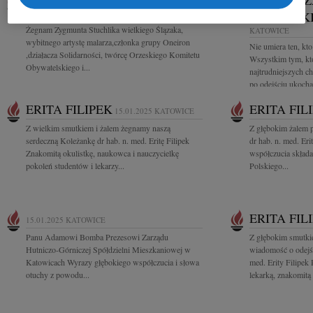
ZYGMUNT STUCHLIK
MAŁGORZ
21.01.2025
KATOWICE
KORZONK
Żegnam Zygmunta Stuchlika wielkiego Ślązaka,
KATOWICE
wybitnego artystę malarza,członka grupy Oneiron
Nie umiera ten, kt
,działacza Solidarności, twórcę Orzeskiego Komitetu
Wszystkim tym, kt
Obywatelskiego i...
najtrudniejszych ch
po odejściu ukocha
ERITA FILIPEK
ERITA FIL
15.01.2025
KATOWICE
Z wielkim smutkiem i żalem żegnamy naszą
Z głębokim żalem 
serdeczną Koleżankę dr hab. n. med. Eritę Filipek
dr hab. n. med. Eri
Znakomitą okulistkę, naukowca i nauczycielkę
współczucia skład
pokoleń studentów i lekarzy...
Polskiego...
ERITA FIL
15.01.2025
KATOWICE
Panu Adamowi Bomba Prezesowi Zarządu
Z głębokim smutkie
Hutniczo-Górniczej Spółdzielni Mieszkaniowej w
wiadomość o odejśc
Katowicach Wyrazy głębokiego współczucia i słowa
med. Erity Filipek
otuchy z powodu...
lekarką, znakomitą s