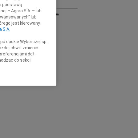
li podstawą
Y
nej – Agora S.A. – lub
Bydgoszcz i Toruń
aawansowanych” lub
owa
Gdańsk
rego jest kierowany.
Kielce
a S.A.
Łódź
Olsztyn
ypu cookie Wyborczej sp.
Płock
żdej chwili zmienić
Radom
preferencjami dot.
Szczecin
hodząc do sekcji
Wrocław
stawień przeglądarki.
óra
cała Polska
h celach:
Użycie
lów identyfikacji.
ści, pomiar reklam i