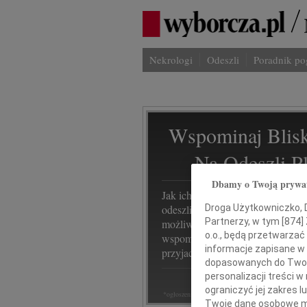
Nekrologi
Odeszli
Poradnik p
Wspominaj Blisk
Na Odeszli.p
Dbamy o Twoją prywa
Jak ich zapamiętaliśmy? Serwis
Droga Użytkowniczko, Dr
odeszli.pl z Grupy Wyborcza, to
Partnerzy, w tym [
874
]
możliwość stworzenia unikalnego
o.o., będą przetwarzać 
wspomnienia. Dziel się nim z rod
informacje zapisane w
przyjaciółmi.
dopasowanych do Twoich
personalizacji treści 
ograniczyć jej zakres
*ogłoszenie
Twoje dane osobowe mo