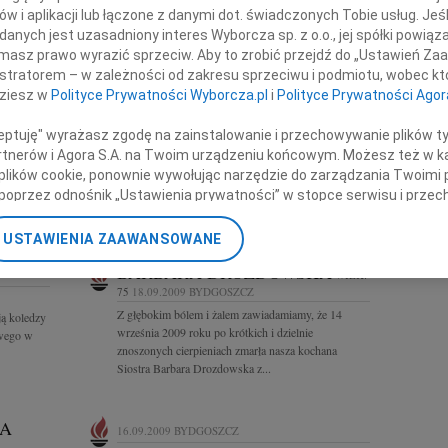
ogi Bydgoszcz i Toruń
w i aplikacji lub łączone z danymi dot. świadczonych Tobie usług. Jeś
REGION
nych jest uzasadniony interes Wyborcza sp. z o.o., jej spółki powiąza
Białystok
masz prawo wyrazić sprzeciw. Aby to zrobić przejdź do „Ustawień Z
Częstoch
istratorem – w zależności od zakresu sprzeciwu i podmiotu, wobec któ
05.08.2026
BYDGOSZCZ
Katowice
dziesz w
Polityce Prywatności Wyborcza.pl
i
Polityce Prywatności Agor
Kraków
azy
Arlecie Stanisławskiej oraz Jej Najbliższym
i Mamy
składamy wyrazy głębokiego współczucia i słowa
Lublin
ceptuję" wyrażasz zgodę na zainstalowanie i przechowywanie plików t
i
wsparcia z powodu śmierci Mamy W tych trudnych
Opole
Partnerów i Agora S.A. na Twoim urządzeniu końcowym. Możesz też w ka
chwilach łączymy się myślami z...
Poznań
 plików cookie, ponownie wywołując narzędzie do zarządzania Twoimi 
Rzeszów
poprzez odnośnik „Ustawienia prywatności” w stopce serwisu i przec
Warszawa
ane”. Zmiana ustawień plików cookie możliwa jest także za pomocą u
Zielona G
USTAWIENIA ZAAWANSOWANE
nerzy i Agora S.A. możemy przetwarzać dane osobowe w następującyc
BARBARA DROZDOWSKA
okalizacyjnych. Aktywne skanowanie charakterystyki urządzenia do ce
WIEK:
75
18.09.2009
BYDGOSZCZ
cji na urządzeniu lub dostęp do nich. Spersonalizowane reklamy i tre
Z głębokim bólem i żalem zawiadamiamy, że 14
w i ulepszanie usług.
Lista Zaufanych Partnerów
ją koledzy
września 2009 roku po krótkich i dzielnie
owego w
znoszonych cierpieniach zmarła nasza kochana
Siostra Barbara Drozdowska z...
KA
16.09.2009
BYDGOSZCZ