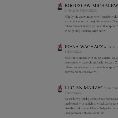
BOGUSŁAW MICHALEW
01.09.2009
BYDGOSZCZ
?Nigdy nie zapomnimy chwil spędzonych 
zostaniesz w sercach najbliższą osobą" Z 
żalem zawiadamiamy, że dnia 30 sierpnia 2
w Bogu mój kochany Mąż, nasz...
IRENA WACHACZ
WIEK: 66
BYDGOSZCZ
Non omnis moriar Nie ma Jej z nami, ale 
pozostanie w naszych myślach i sercach Z
żalem zawiadamiamy, że dnia 26 sierpnia 
odeszła od nas na zawsze...
LUCJAN MARZEC
28.08.200
BYDGOSZCZ
Za troskliwą opiekę pełną serca i fachowoś
medycznej w ostatnich chwilach życia nasz
Dziadka Lukrecjana Marca Ordynatorowi d
Grzegorzowi Pulkowskiemu dr....