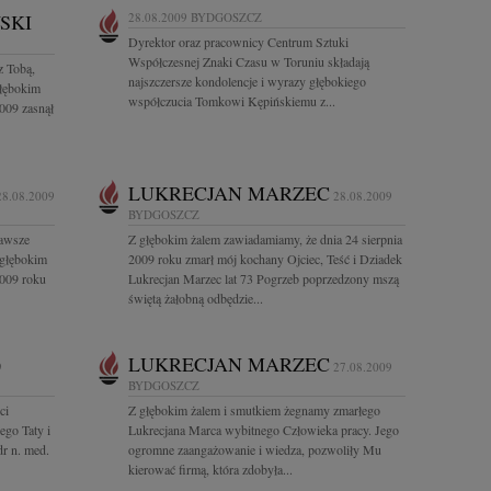
SKI
28.08.2009
BYDGOSZCZ
Dyrektor oraz pracownicy Centrum Sztuki
Współczesnej Znaki Czasu w Toruniu składają
z Tobą,
najszczersze kondolencje i wyrazy głębokiego
głębokim
współczucia Tomkowi Kępińskiemu z...
009 zasnął
LUKRECJAN MARZEC
28.08.2009
28.08.2009
BYDGOSZCZ
zawsze
Z głębokim żalem zawiadamiamy, że dnia 24 sierpnia
 głębokim
2009 roku zmarł mój kochany Ojciec, Teść i Dziadek
2009 roku
Lukrecjan Marzec lat 73 Pogrzeb poprzedzony mszą
świętą żałobną odbędzie...
LUKRECJAN MARZEC
9
27.08.2009
BYDGOSZCZ
ci
Z głębokim żalem i smutkiem żegnamy zmarłego
ego Taty i
Lukrecjana Marca wybitnego Człowieka pracy. Jego
r n. med.
ogromne zaangażowanie i wiedza, pozwoliły Mu
kierować firmą, która zdobyła...