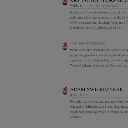
KRZYSZTOF JĘDRZEJC
WIEK: 64
11.09.2009
BYDGOSZCZ
Niech cię Bóg wynagrodzi po ziemskim tr
głębokim żalem zawiadamiamy, że dnia 7 
2009 roku zmarł mój kochany Mąż, nasz Ta
Dziadek Krzysztof Jędrzejczyk lat 64...
04.09.2009
BYDGOSZCZ
Panu Ordynatorowi Jackowi Taczyńskiem
pragniemy przekazać wyrazy głębokiego w
z powodu śmierci Matki Personel Oddział
Wojewó dzkiego Szpitala dla Nerwowo i...
ADAM ŚWIERCZYŃSKI
0
BYDGOSZCZ
Podziękowanie Rodzinie, przyjaciołom, są
delegacjom Ministerstwa Spraw Zagranicz
organizacji pozarządowych za wspólną mod
okazane...