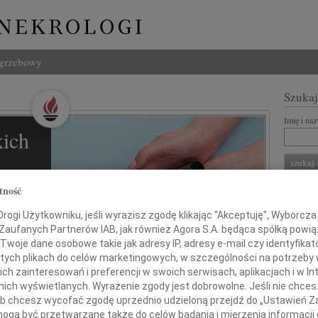
ogrzebowy
Szukaj
Imię i na
ich
l
tność
ZNANI Z
ogi Użytkowniku, jeśli wyrazisz zgodę klikając "Akceptuję", Wyborcza sp
REKLA
 Zaufanych Partnerów IAB, jak również Agora S.A. będąca spółką powi
Twoje dane osobowe takie jak adresy IP, adresy e-mail czy identyfikato
ziną i
 tych plikach do celów marketingowych, w szczególności na potrzeby 
 zainteresowań i preferencji w swoich serwisach, aplikacjach i w Int
w nich wyświetlanych. Wyrażenie zgody jest dobrowolne. Jeśli nie chce
 lub chcesz wycofać zgodę uprzednio udzieloną przejdź do „Ustawień
gą być przetwarzane także do celów badania i mierzenia informacji