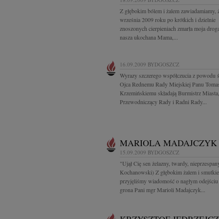
Z głębokim bólem i żalem zawiadamiamy, 
września 2009 roku po krótkich i dzielnie
znoszonych cierpieniach zmarła moja drog
nasza ukochana Mama,...
16.09.2009
BYDGOSZCZ
Wyrazy szczerego współczucia z powodu ś
Ojca Rednemu Rady Miejskiej Panu Toma
Krzemińskiemu składają Burmistrz Miasta
Przewodniczący Rady i Radni Rady...
MARIOLA MADAJCZYK
15.09.2009
BYDGOSZCZ
"Ujął Cię sen żelazny, twardy, nieprzespany.
Kochanowski) Z głębokim żalem i smutki
przyjęliśmy wiadomość o nagłym odejściu
grona Pani mgr Marioli Madajczyk...