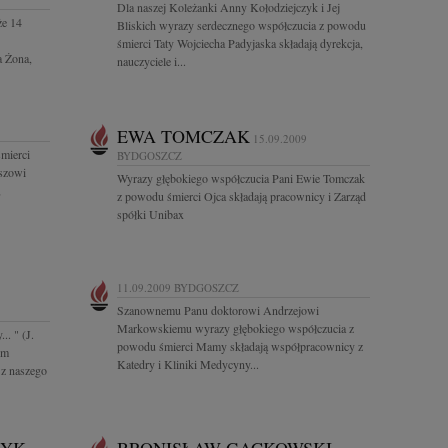
Dla naszej Koleżanki Anny Kołodziejczyk i Jej
że 14
Bliskich wyrazy serdecznego współczucia z powodu
śmierci Taty Wojciecha Padyjaska składają dyrekcja,
a Żona,
nauczyciele i...
EWA TOMCZAK
15.09.2009
mierci
BYDGOSZCZ
szowi
Wyrazy głębokiego współczucia Pani Ewie Tomczak
,
z powodu śmierci Ojca składają pracownicy i Zarząd
spółki Unibax
11.09.2009
BYDGOSZCZ
Szanownemu Panu doktorowi Andrzejowi
Markowskiemu wyrazy głębokiego współczucia z
.. " (J.
powodu śmierci Mamy składają współpracownicy z
em
Katedry i Kliniki Medycyny...
 z naszego