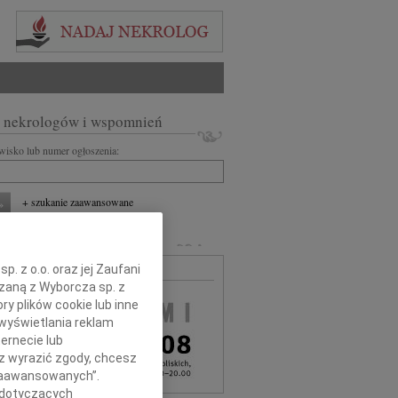
 nekrologów i wspomnień
zwisko lub numer ogłoszenia:
+ szukanie zaawansowane
MARLI
. z o.o. oraz jej Zaufani
MA BEZPŁATNA
ązaną z Wyborcza sp. z
ry plików cookie lub inne
wyświetlania reklam
ernecie lub
sz wyrazić zgody, chcesz
 Zaawansowanych”.
 dotyczących