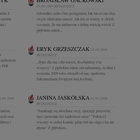
ZYK
BRONISŁAW GACKOWSKI
05.09.2009
BYDGOSZCZ
udzie Z
Odszedłeś cicho i bez pożegnania, Jak ten co nie chce
września
swym odejściem smucić, Jak ten co wierzy w chwili
ta i
rozstania, Że ma niebawem z dobrą wieścią wrócić Z
głębokim żalem...
ERYK GRZESZCZAK
02.09.2009
u
BYDGOSZCZ
spółczucia
,,Żyłeś dla nas i dla innych, Kochaliśmy Cię
u IXB
wszyscy" Z głębokim żalem zawiadamiamy, że dnia 1
września 2009 roku odszedł od nas, opatrzony
Sakramentami Świętymi mój kochany...
JANINA JASKÓLSKA
2.09.2009
01.09.2009
BYDGOSZCZ
siadom,
"Zamknęły się ukochane oczy, spoczęły pracowite
nych oraz
ręce i przestało bić najdroższe serce" "Pokój Ci
litwę i
wieczny w cichej krainie, gdzie ból nie sięga i łza nie
płynie" Z głębokim...