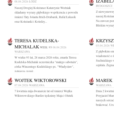
IZABEL
08.04.2026
ŁÓDŹ
BYDGOSZCZ
Naszej Drogiej Koleżance Katarzynie Woźniak
Z niewymowny
składamy wyrazy głębokiego współczucia z powodu
naszej Koleżan
śmierci Taty Jolanta Itrich-Drabarek, Rafał Łukasik
Na zawsze pozo
oraz Koleżanki i Koledzy...
Bliskim wyrazy
TERESA KUDELSKA-
KRZYSZ
MICHALAK
03.04.2026
W
WIEK: 93
08.04.2026
Z głębokim smu
WARSZAWA
wiadomość o śm
W wieku 93 lat, 28 marca 2026 roku, zmarła Teresa
Suchnickiego 
Kudelska-Michalak uczestniczka "małego sabotażu",
szpitala. Żegn
córka Wincentego Kudelskiego ps. "Władysław",
żołnierza Armii...
WOJTEK WIKTOROWSKI
MAREK 
07.04.2026
WARSZAWA
WARSZAWA
7 kwietnia mija dwanaście lat od śmierci Wojtka
Dnia 2 kwietni
Wiktorowskiego Bardzo tęsknimy Maja i Olutek
Przyjaciel Ma
naszych sercac
brakować. Ursz