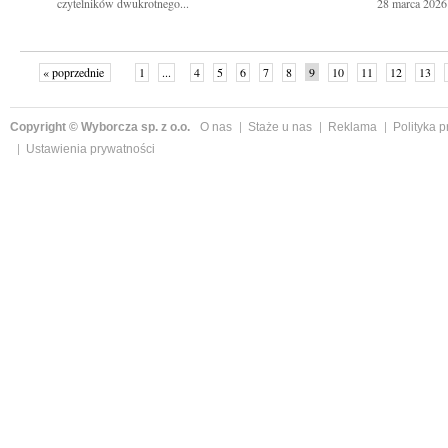
czytelników dwukrotnego...
28 marca 2026
« poprzednie
1
...
4
5
6
7
8
9
10
11
12
13
Copyright © Wyborcza sp. z o.o.
O nas
Staże u nas
Reklama
Polityka 
Ustawienia prywatności