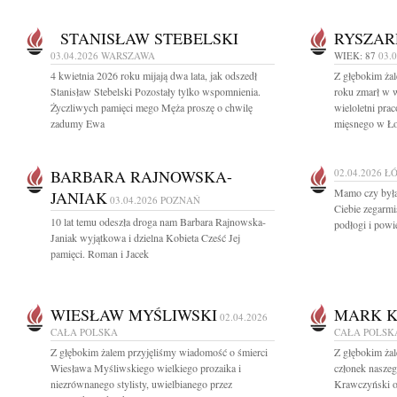
STANISŁAW STEBELSKI
RYSZAR
03.04.2026
WARSZAWA
WIEK: 87
03.
4 kwietnia 2026 roku mijają dwa lata, jak odszedł
Z głębokim ża
Stanisław Stebelski Pozostały tylko wspomnienia.
roku zmarł w 
Życzliwych pamięci mego Męża proszę o chwilę
wieloletni pra
zadumy Ewa
mięsnego w Łod
BARBARA RAJNOWSKA-
02.04.2026
Ł
Mamo czy byłaś
JANIAK
03.04.2026
POZNAŃ
Ciebie zegarmi
10 lat temu odeszła droga nam Barbara Rajnowska-
podłogi i powi
Janiak wyjątkowa i dzielna Kobieta Cześć Jej
pamięci. Roman i Jacek
WIESŁAW MYŚLIWSKI
MARK K
02.04.2026
CAŁA POLSKA
CAŁA POLSK
Z głębokim żalem przyjęliśmy wiadomość o śmierci
Z głębokim ża
Wiesława Myśliwskiego wielkiego prozaika i
członek nasze
niezrównanego stylisty, uwielbianego przez
Krawczyński o