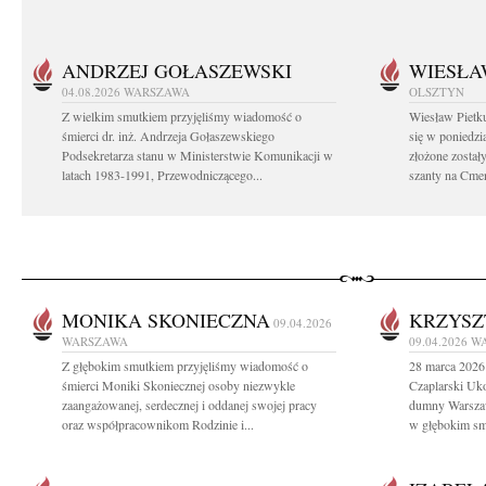
ANDRZEJ GOŁASZEWSKI
WIESŁA
04.08.2026
WARSZAWA
OLSZTYN
Z wielkim smutkiem przyjęliśmy wiadomość o
Wiesław Pietk
śmierci dr. inż. Andrzeja Gołaszewskiego
się w poniedzi
Podsekretarza stanu w Ministerstwie Komunikacji w
złożone został
latach 1983-1991, Przewodniczącego...
szanty na Cme
MONIKA SKONIECZNA
KRZYSZ
09.04.2026
WARSZAWA
09.04.2026
W
Z głębokim smutkiem przyjęliśmy wiadomość o
28 marca 2026 
śmierci Moniki Skoniecznej osoby niezwykle
Czaplarski Uko
zaangażowanej, serdecznej i oddanej swojej pracy
dumny Warsza
oraz współpracownikom Rodzinie i...
w głębokim sm