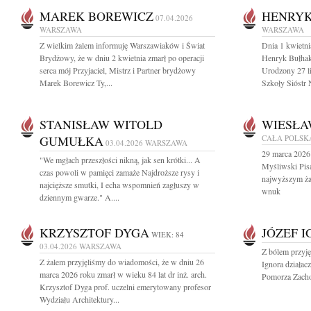
MAREK BOREWICZ
HENRY
07.04.2026
WARSZAWA
WARSZAWA
Z wielkim żalem informuję Warszawiaków i Świat
Dnia 1 kwietni
Brydżowy, że w dniu 2 kwietnia zmarł po operacji
Henryk Bułhak
serca mój Przyjaciel, Mistrz i Partner brydżowy
Urodzony 27 l
Marek Borewicz Ty,...
Szkoły Sióstr 
STANISŁAW WITOLD
WIESŁA
GUMUŁKA
CAŁA POLSK
03.04.2026
WARSZAWA
29 marca 2026
"We mgłach przeszłości nikną, jak sen krótki... A
Myśliwski Pis
czas powoli w pamięci zamaże Najdroższe rysy i
najwyższym ża
najcięższe smutki, I echa wspomnień zagłuszy w
wnuk
dziennym gwarze." A....
KRZYSZTOF DYGA
JÓZEF 
WIEK: 84
03.04.2026
WARSZAWA
Z bólem przyję
Z żalem przyjęliśmy do wiadomości, że w dniu 26
Ignora dział
marca 2026 roku zmarł w wieku 84 lat dr inż. arch.
Pomorza Zachod
Krzysztof Dyga prof. uczelni emerytowany profesor
Wydziału Architektury...