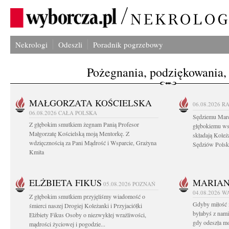
Nekrologi
Odeszli
Poradnik pogrzebowy
Pożegnania, podziękowania,
MAŁGORZATA KOŚCIELSKA
06.08.2026
R
06.08.2026
CAŁA POLSKA
Sędziemu Mar
Z głębokim smutkiem żegnam Panią Profesor
głębokiemu ws
Małgorzatę Kościelską moją Mentorkę. Z
składają Koleż
wdzięcznością za Pani Mądrość i Wsparcie, Grażyna
Sędziów Polsk
Kmita
ELŻBIETA FIKUS
MARIA
05.08.2026
POZNAŃ
04.08.2026
W
Z głębokim smutkiem przyjęliśmy wiadomość o
Gdyby miłość 
śmierci naszej Drogiej Koleżanki i Przyjaciółki
byłabyś z nami 
Elżbiety Fikus Osoby o niezwykłej wrażliwości,
gdy odeszła m
mądrości życiowej i pogodzie...