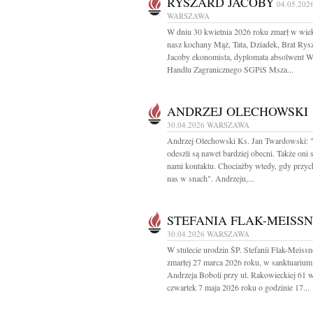
RYSZARD JACOBY
04.05.202
WARSZAWA
W dniu 30 kwietnia 2026 roku zmarł w wiek
nasz kochany Mąż, Tata, Dziadek, Brat Rys
Jacoby ekonomista, dyplomata absolwent W
Handlu Zagranicznego SGPiS Msza...
ANDRZEJ OLECHOWSKI
30.04.2026
WARSZAWA
Andrzej Olechowski Ks. Jan Twardowski: "
odeszli są nawet bardziej obecni. Także oni 
nami kontaktu. Chociażby wtedy, gdy przy
nas w snach". Andrzeju,...
STEFANIA FLAK-MEISS
30.04.2026
WARSZAWA
W stulecie urodzin ŚP. Stefanii Flak-Meissn
zmarłej 27 marca 2026 roku, w sanktuarium
Andrzeja Boboli przy ul. Rakowieckiej 61 
czwartek 7 maja 2026 roku o godzinie 17...