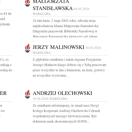
MAŁGORZATA
6
STANISŁAWSKA
04.05.2026
u 84 lat
WARSZAWA
zard
24 lata temu, 2 maja 2002 roku, odeszła moja
ydziału
najukochańsza Mama Małgorzata Stanisławska
Długoletni pracownik Biblioteki Narodowej w
Warszawie Kierowniczka pierwszej sali zabaw...
JERZY MALINOWSKI
30.04.2026
WARSZAWA
Ci, co
Z głębokim smutkiem i żalem żegnam Przyjaciela
szukają z
Jerzego Malinowskiego dobrze się z Tobą pracowało
chodzą do
przez wszystkie te lata z humorem, na luzie, gotowy
na wszystkie wyzwania...
NER
ANDRZEJ OLECHOWSKI
29.04.2026
WARSZAWA
er
Ze smutkiem informujemy, że zmarł nasz Drogi
 św.
Kolega Korporant Andrzej Olechowski Członek
w
współzałożyciel naszego Stowarzyszenia. Był
doktorem nauk ekonomicznych SGPiS...