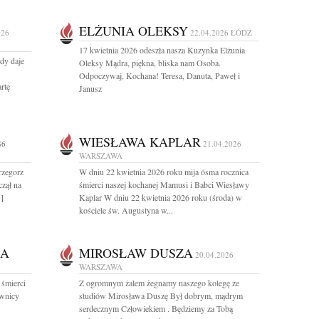
ELŻUNIA OLEKSY
026
22.04.2026
ŁÓDŹ
17 kwietnia 2026 odeszła nasza Kuzynka Elżunia
edy daje
Oleksy Mądra, piękna, bliska nam Osoba.
Odpoczywaj, Kochana! Teresa, Danuta, Paweł i
rtę
Janusz
WIESŁAWA KAPLAR
86
21.04.2026
WARSZAWA
rzegorz
W dniu 22 kwietnia 2026 roku mija ósma rocznica
zął na
śmierci naszej kochanej Mamusi i Babci Wiesławy
]
Kaplar W dniu 22 kwietnia 2026 roku (środa) w
kościele św. Augustyna w...
KA
MIROSŁAW DUSZA
20.04.2026
WARSZAWA
 śmierci
Z ogromnym żalem żegnamy naszego kolegę ze
ownicy
studiów Mirosława Duszę Był dobrym, mądrym
serdecznym Człowiekiem . Będziemy za Tobą