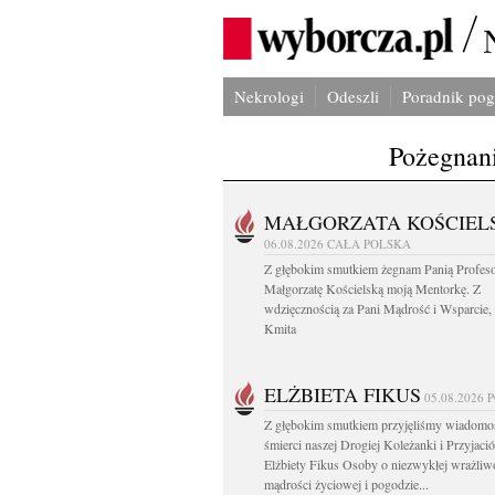
Nekrologi
Odeszli
Poradnik po
Pożegnani
MAŁGORZATA KOŚCIEL
06.08.2026
CAŁA POLSKA
Z głębokim smutkiem żegnam Panią Profes
Małgorzatę Kościelską moją Mentorkę. Z
wdzięcznością za Pani Mądrość i Wsparcie,
Kmita
ELŻBIETA FIKUS
05.08.2026
Z głębokim smutkiem przyjęliśmy wiadomo
śmierci naszej Drogiej Koleżanki i Przyjació
Elżbiety Fikus Osoby o niezwykłej wrażliw
mądrości życiowej i pogodzie...