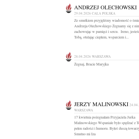
ANDRZEJ OLECHOWSKI
29.04.2026
CAŁA POLSKA
Ze smutkiem przyjęliśmy wiadomość o śmie
Andrzeja Olechowskiego Żegnamy się z ni
zachowując w pamięci i sercu. Ireno, jeste
Tobą, otulając ciepłem, wsparciem i...
28.04.2026
WARSZAWA
Żegnaj, Bracie Maryjka
JERZY MALINOWSKI
24.04
WARSZAWA
17 kwietnia pożegnałam Przyjaciela Jurka
Malinowskiego Wspaniale było spędzać z T
pełen radości i humoru. Byłeś duszą towarz
Smutno mi Iza