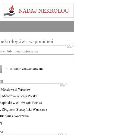
 nekrologów i wspomnień
wisko lub numer ogłoszenia:
+ szukanie zaawansowane
GI
t Mordawski
Wrocław
j Morozowski
cała Polska
 Sapiński
wiek: 69
cała Polska
 Zbigniew Staszyński
Warszawa
Justyniak
Warszawa
ej
NCJE