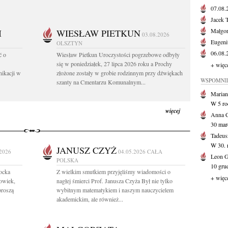
07.08
Jacek 
Małgor
I
WIESŁAW PIETKUN
03.08.2026
Eugeni
OLSZTYN
06.08
ć o
Wiesław Pietkun Uroczystości pogrzebowe odbyły
się w poniedziałek, 27 lipca 2026 roku a Prochy
+ więc
nikacji w
złożone zostały w grobie rodzinnym przy dźwiękach
WSPOMNI
szanty na Cmentarzu Komunalnym...
Marian
W 5 roc
więcej
Anna 
30 mar
Tadeus
W 30. r
JANUSZ CZYŻ
.2026
04.05.2026
CAŁA
Leon 
POLSKA
10 grud
ocka
Z wielkim smutkiem przyjęliśmy wiadomości o
+ więc
owiek,
nagłej śmierci Prof. Janusza Czyża Był nie tylko
proszą
wybitnym matematykiem i naszym nauczycielem
akademickim, ale również...