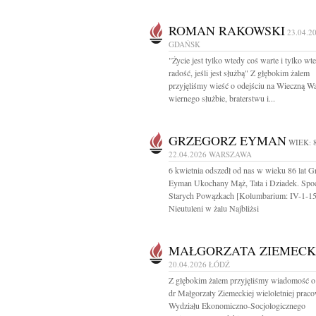
ROMAN RAKOWSKI
23.04.2
GDAŃSK
"Życie jest tylko wtedy coś warte i tylko wt
radość, jeśli jest służbą" Z głębokim żalem
przyjęliśmy wieść o odejściu na Wieczną Wa
wiernego służbie, braterstwu i...
GRZEGORZ EYMAN
WIEK: 
22.04.2026
WARSZAWA
6 kwietnia odszedł od nas w wieku 86 lat G
Eyman Ukochany Mąż, Tata i Dziadek. Spoc
Starych Powązkach [Kolumbarium: IV-1-15
Nieutuleni w żalu Najbliżsi
MAŁGORZATA ZIEMEC
20.04.2026
ŁÓDŹ
Z głębokim żalem przyjęliśmy wiadomość o
dr Małgorzaty Ziemeckiej wieloletniej prac
Wydziału Ekonomiczno-Socjologicznego