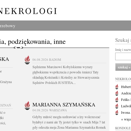
grzebowy
a, podziękowania, inne
Szukaj
Imię i naz
SKA
06.08.2026
RADOM
Sędziemu Marcinowi Kobylskiemu wyrazy
or
głębokiemu współczucia z powodu śmierci Taty
składają Koleżanki i Koledzy ze Stowarzyszenia
NEKROLO
 Grażyna
Sędziów Polskich IUSTITIA...
Huber
Andrze
Feliks
MARIANNA SZYMAŃSKA
POZNAŃ
Ludwik
04.08.2026
WARSZAWA
ść o
Iwona 
Gdyby miłość mogła uzdrawiać a łzy wskrzeszać
łki
+ więc
byłabyś z nami ale Ty jesteś tylko w snach Mija 7 lat
ości,
gdy odeszła moja Żona Marianna Szymańska Romek
KONDOLE