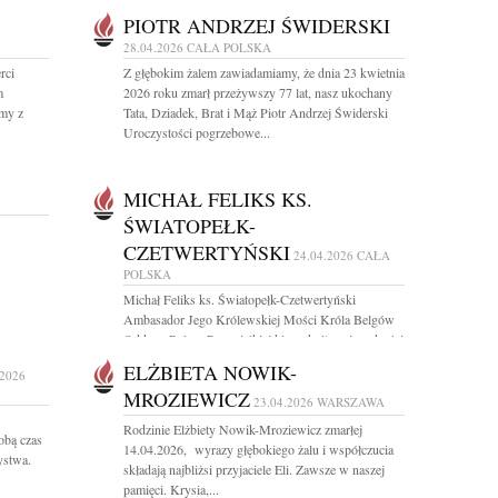
PIOTR ANDRZEJ ŚWIDERSKI
28.04.2026
CAŁA POLSKA
rci
Z głębokim żalem zawiadamiamy, że dnia 23 kwietnia
m
2026 roku zmarł przeżywszy 77 lat, nasz ukochany
śmy z
Tata, Dziadek, Brat i Mąż Piotr Andrzej Świderski
Uroczystości pogrzebowe...
MICHAŁ FELIKS KS.
ŚWIATOPEŁK-
CZETWERTYŃSKI
24.04.2026
CAŁA
POLSKA
Michał Feliks ks. Światopełk-Czetwertyński
Ambasador Jego Królewskiej Mości Króla Belgów
Oddany Polsce Pan wielkiej klasy, kultury i mądrości
Ur....
ELŻBIETA NOWIK-
.2026
MROZIEWICZ
23.04.2026
WARSZAWA
Rodzinie Elżbiety Nowik-Mroziewicz zmarłej
obą czas
14.04.2026, wyrazy głębokiego żalu i współczucia
ystwa.
składają najbliżsi przyjaciele Eli. Zawsze w naszej
pamięci. Krysia,...