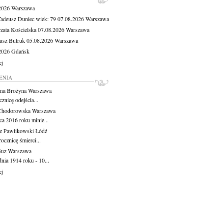
.2026
Warszawa
Tadeusz Duniec
wiek: 79
07.08.2026
Warszawa
zata Kościelska
07.08.2026
Warszawa
usz Butruk
05.08.2026
Warszawa
.2026
Gdańsk
ej
ENIA
na Brożyna
Warszawa
znicę odejścia...
Chodorowska
Warszawa
ca 2016 roku minie...
z Pawlikowski
Łódź
ocznicę śmierci...
Guz
Warszawa
nia 1914 roku - 10...
ej