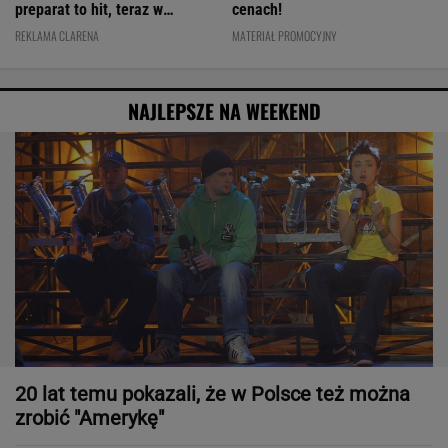
preparat to hit, teraz w
cenach!
świetnej cenie
REKLAMA CLARENA
MATERIAŁ PROMOCYJNY
NAJLEPSZE NA WEEKEND
20 lat temu pokazali, że w Polsce też można
zrobić "Amerykę"