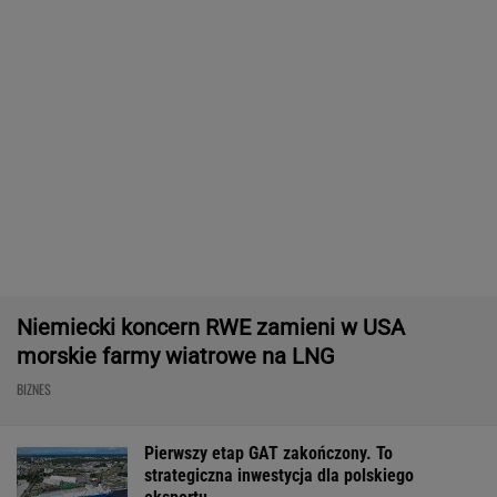
Masowo tracą pracę przez AI?
To tylko forma "moralnego bufora"
SUBSKRYPCJA
Chrupiące skrzydełka w kilka minut i bez
tłuszczu? Ten sprzęt przyrządzi je tak jak
lubisz
REKLAMA CENEO
ZUS dopłaca Ukraińcom do emerytur.
Konfederacja grzmi, ale zapomina o ważnej
rzeczy