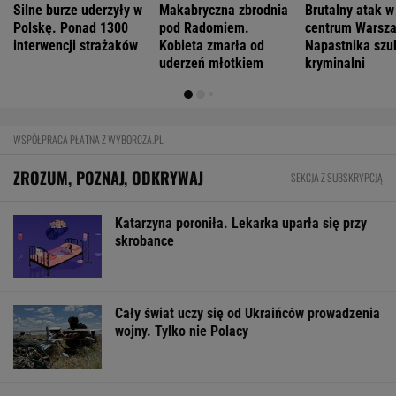
FINANSE I TECHNOLOGIA
Niemiecki koncern RWE zamieni w USA
morskie farmy wiatrowe na LNG