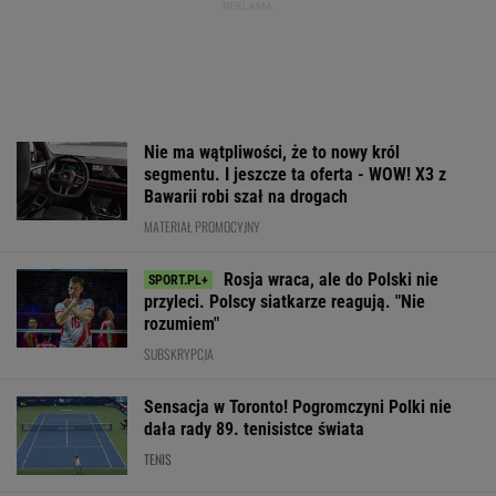
TENIS
Usyk wprost wskazał, kto wygra wojnę
w Ukrainie
BOKS
Ten SUV rozdaje karty w klasie premium. To
japoński majstersztyk - moc wbija w fotel, a
wnętrze jak w limuzynie!
MATERIAŁ PROMOCYJNY
Zaskakujące zeznania ws. śmierci
Maradony. Tak wyglądały ostatnie dni
PIŁKA NOŻNA