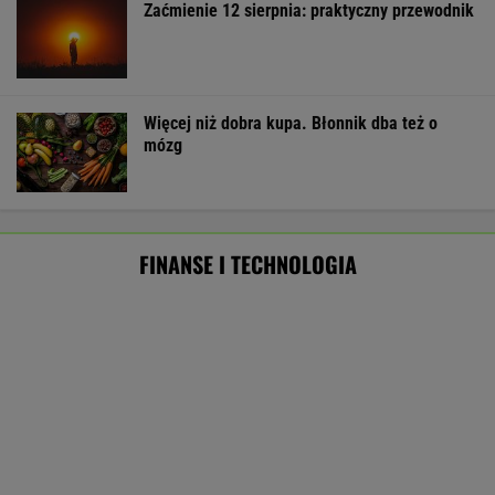
BIZNES
Pierwszy etap GAT zakończony. To
strategiczna inwestycja dla polskiego
eksportu
MATERIAŁ PROMOCYJNY
"Pionowe miasto" będzie mieć 140 metrów.
Jego wnętrze robi wrażenie
BIZNES