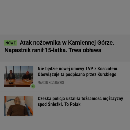
DOGE miał przynieść USA miliardowe
oszczędności. Co poszło nie tak?
MARIA KORCZ
Raport wywiadu USA. "WSJ": Putin może
zaatakować NATO nawet tej jesieni
Kobieta pływała z pytonami na szyi.
Wróciła do domu z policją
Przełom ws. zaginięcia Jowity Zielińskiej.