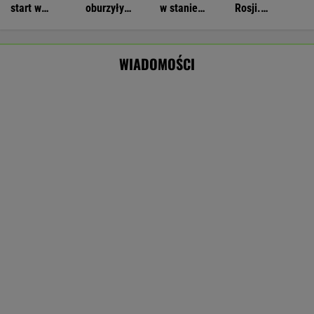
Atak nożownika w Kamiennej Górze.
Napastnik ranił 15-latka. Trwa obława
Nie będzie nowej umowy TVP z Kościołem.
Obowiązuje ta podpisana przez Kurskiego
MARCIN KOZŁOWSKI
Czeska policja ustaliła tożsamość mężczyzny
spod Śnieżki. To Polak