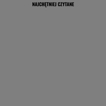
NAJCHĘTNIEJ CZYTANE
Słowa Nawrockiego oburzyły Zacharową.
"Kliniczna rusofobia"
Wypadek w Wielkopolsce. Policja: Kobieta
zostawiła swojego syna