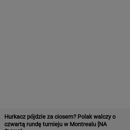
Hurkacz pójdzie za ciosem? Polak walczy o
czwartą rundę turnieju w Montrealu [NA
ŻYWO]
DAWID FRANEK
Niewiadoma-Phinney wygrywa królewski etap
Tour de France! Kosmiczna jazda Polki
KOLARSTWO
Tysiące osób zrobi to we wrześniu. Powód
może cię zaskoczyć
MATERIAŁ PROMOCYJNY,
18+