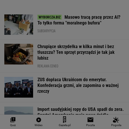
EUR
USD
CHF
GBP
WIG
4,2987
3,7171
4,6031
5,0179
151 782,92
-0,08%
-0,45%
0,16%
-0,11%
-0,24%
SPRAWDŹ NOTOWANIA
Notowania dostarcza VIA24ONLINE
MATERIAŁY PROMOCYJNE
PRZEWAGA DZIĘKI TECHNICE
Quiz
Wideo
Gazeta.pl
Poczta
Pogoda