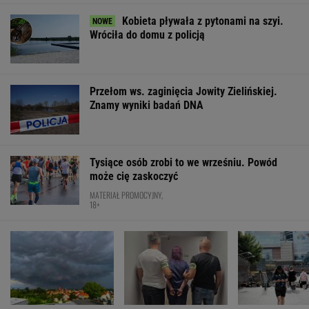
WSPÓŁPRACA PŁATNA Z WYBORCZA.PL
ZROZUM, POZNAJ, ODKRYWAJ
SEKCJA Z SUBSKRYPCJĄ
Katarzyna poroniła. Lekarka uparła się przy
skrobance
Cały świat uczy się od Ukraińców prowadzenia
wojny. Tylko nie Polacy
Zaćmienie 12 sierpnia: praktyczny przewodnik
Więcej niż dobra kupa. Błonnik dba też o
mózg