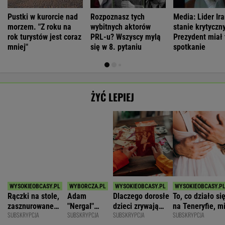
Rączki na stole,
Adam
Dlaczego dorosłe
To, co działo si
zasznurowane
"Nergal"
dzieci zrywają
na Teneryfie, m
SUBSKRYPCJA
SUBSKRYPCJA
SUBSKRYPCJA
SUBSKRYPCJA
usta. Byłam
Darski: Ja
kontakt z
się należało. Ni
wychowana w
wybieram
rodzicami?
myślałam, że to
dużej dyscyplinie
terapię, a
złe
WSPÓŁPRACA PŁATNA Z
większość
facetów
alkohol
Polecamy
Dziś 16:00 • Piłka nożna (M)
●
Trwa
• Tenis (M)
Polonia Bytom
2
Botic van de Zandschulp