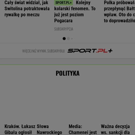
Kraków. Łukasz
Słowa
Media:
Ważna decyzja
Gibała ogłosił
Nawrockiego
Chamenei jest
ws. sankcji dla
start w
oburzyły
w stanie
Rosji.
wyborach na
Zacharową.
krytycznym.
Amerykański
prezydenta
"Kliniczna
Tajne spotkanie
Senat
miasta
rusofobia"
w Teheranie
zagłosował
WIADOMOŚCI