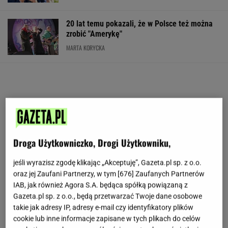
20 lat temu pokazali, że w Polsce też można
zrobić "Amerykę"
MARTA KORYCKA
Droga Użytkowniczko, Drogi Użytkowniku,
jeśli wyrazisz zgodę klikając „Akceptuję”, Gazeta.pl sp. z o.o.
oraz jej Zaufani Partnerzy, w tym [
676
] Zaufanych Partnerów
IAB, jak również Agora S.A. będąca spółką powiązaną z
Gazeta.pl sp. z o.o., będą przetwarzać Twoje dane osobowe
takie jak adresy IP, adresy e-mail czy identyfikatory plików
cookie lub inne informacje zapisane w tych plikach do celów