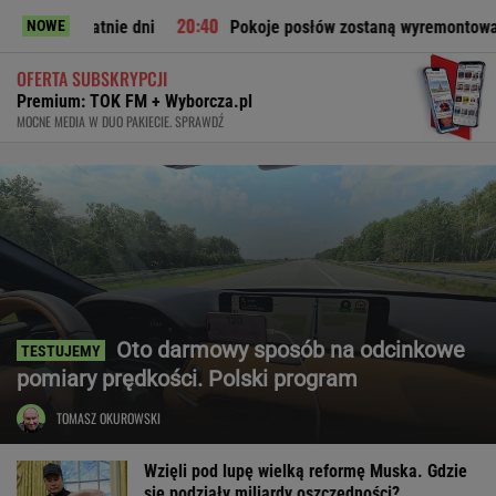
ie dni
Pokoje posłów zostaną wyremontowane". Architektka
NOWE
OFERTA SUBSKRYPCJI
Premium: TOK FM + Wyborcza.pl
MOCNE MEDIA W DUO PAKIECIE. SPRAWDŹ
Oto darmowy sposób na odcinkowe
pomiary prędkości. Polski program
TOMASZ OKUROWSKI
Wzięli pod lupę wielką reformę Muska. Gdzie
się podziały miliardy oszczędności?