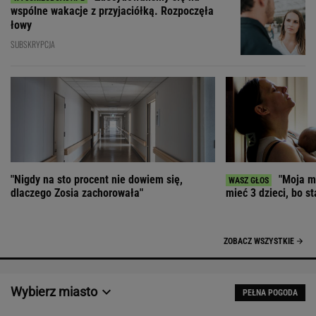
wspólne wakacje z przyjaciółką. Rozpoczęła
łowy
SUBSKRYPCJA
"Nigdy na sto procent nie dowiem się,
"Moja ma
dlaczego Zosia zachorowała"
mieć 3 dzieci, bo st
ZOBACZ WSZYSTKIE
Wybierz miasto
PEŁNA POGODA