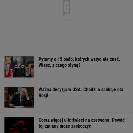
Pytamy o 15 osób, których wstyd nie znać.
Wiesz, z czego słyną?
Ważna decyzja w USA. Chodzi o sankcje dla
Rosji
Coraz więcej ulic świeci na czerwono. Powód
tej zmiany może zaskoczyć
MOTO NEWS
Nie dostała się do liceum mimo
świetnych wyników. Kuratorium wyjaśnia
Nowe informacje o mężczyźnie spod Śnieżki.
To Polak