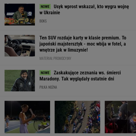
Cały świat widział, jak
Kolejny
Polka próbował
Switolina potraktowała
kolarski fenomen. To
przepłynąć Bał
rywalkę po meczu
już jest poziom
wpław. Oto do 
Pogacara
to doprowadził
SUBSKRYPCJA
WIĘCEJ NIŻ WYNIK. SUBSKRYBUJ
POLITYKA