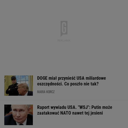
Znamy wyniki badań DNA
Tysiące osób zrobi to we wrześniu. Powód
może cię zaskoczyć
MATERIAŁ PROMOCYJNY,
18+
Silne burze uderzyły w
Makabryczna zbrodnia
Brutalny atak w
Polskę. Ponad 1300
pod Radomiem.
centrum Warsza
interwencji strażaków
Kobieta zmarła od
Napastnika szu
uderzeń młotkiem
kryminalni