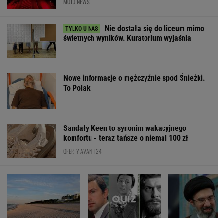
Sandały Keen to synonim wakacyjnego
komfortu - teraz tańsze o niemal 100 zł
OFERTY AVANTI24
Pustki w kurorcie nad
Rozpoznasz tych
Media: Lider Ir
morzem. "Z roku na
wybitnych aktorów
stanie krytyczn
rok turystów jest coraz
PRL-u? Wszyscy mylą
Prezydent miał 
mniej"
się w 8. pytaniu
spotkanie
ŻYĆ LEPIEJ