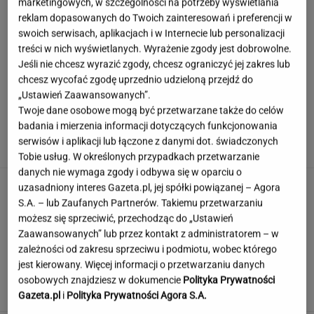
marketingowych, w szczególności na potrzeby wyświetlania
reklam dopasowanych do Twoich zainteresowań i preferencji w
swoich serwisach, aplikacjach i w Internecie lub personalizacji
Decyzja Lewej wywołała burzę.
treści w nich wyświetlanych. Wyrażenie zgody jest dobrowolne.
Zając ma jasne zdanie o wyjazdach bez dzieci
Jeśli nie chcesz wyrazić zgody, chcesz ograniczyć jej zakres lub
ALEKSANDRA PIETROW
chcesz wycofać zgodę uprzednio udzieloną przejdź do
„Ustawień Zaawansowanych”.
Twoje dane osobowe mogą być przetwarzane także do celów
"Pionowe miasto" będzie mieć 140 metrów.
badania i mierzenia informacji dotyczących funkcjonowania
Jego wnętrze robi wrażenie
serwisów i aplikacji lub łączone z danymi dot. świadczonych
Tobie usług. W określonych przypadkach przetwarzanie
danych nie wymaga zgody i odbywa się w oparciu o
Letni quiz dla mistrzów wiedzy ogólnej. Tylko
uzasadniony interes Gazeta.pl, jej spółki powiązanej – Agora
erudyta pochwali się 20/20
S.A. – lub Zaufanych Partnerów. Takiemu przetwarzaniu
możesz się sprzeciwić, przechodząc do „Ustawień
Zaawansowanych” lub przez kontakt z administratorem – w
zależności od zakresu sprzeciwu i podmiotu, wobec którego
To nie droga na skróty. Matka pokazuje, jak
jest kierowany. Więcej informacji o przetwarzaniu danych
naprawdę wygląda edukacja domowa
osobowych znajdziesz w dokumencie
Polityka Prywatności
MATERIAŁ PROMOCYJNY
Gazeta.pl
i
Polityka Prywatności Agora S.A.