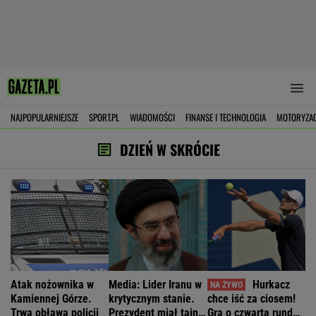
NAJPOPULARNIEJSZE
SPORT.PL
WIADOMOŚCI
FINANSE I TECHNOLOGIA
MOTORYZA
DZIEŃ W SKRÓCIE
Atak nożownika w
Media: Lider Iranu w
Hurkacz
Kamiennej Górze.
krytycznym stanie.
chce iść za ciosem!
Trwa obława policji
Prezydent miał tajne
Gra o czwartą rundę