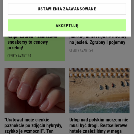
USTAWIENIA ZAAWANSOWANE
AKCEPTUJĘ
Czyszczenie magazynów
Ten karmelowy kuferek od
Ralph Lauren - zamszowe
polskiej marki będzie idealny
sneakersy to cenowy
na jesień. Zgrabny i pojemny
przebój!
OFERTY AVANTI24
OFERTY AVANTI24
"Uratował moje cienkie
Urlop nad polskim morzem nie
paznokcie po zdjęciu hybrydy,
musi być drogi. Bestsellerowe
szybko je wzmocnił". Ten
hotele znaleźliśmy w mega