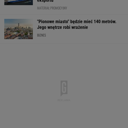
Import saudyjskiej ropy do USA spadł do zera.
Sprytni Amerykanie mają nowe źródło
BIZNES
Rekord w Orlenie i
Paramount przekonał
Nowe eLicytacj
nagła reakcja byłego
Wielką Brytanię ws.
ruszyły pełną p
prezesa. Poszło o
fuzji. "Nie budzi obaw"
Dużo samochod
kierowców
dobrej cenie
WALUTY I GIEŁDA