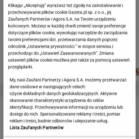
Klikając „Akceptuję” wyrażasz też zgodę na zainstalowanie i
Partnerka Litewki po jego
przechowywanie plików cookie Gazeta.pl sp. z o.o., jej
śmierci: Niektórzy zlecieli się jak sępy
Zaufanych Partnerów i Agora S.A. na Twoim urządzeniu
SUBSKRYPCJA
końcowym. Możesz w każdej chwili zmienić swoje preferencje
dotyczące plików cookie, wywołując narzędzie do zarządzania
Najniższe poparcie dla PiS w sondażu od lat.
twoimi preferencjami dot. przetwarzania danych poprzez
Doda i jej były mąż oskarżeni
odnośnik „Ustawienia prywatności ” w stopce serwisu i
przechodząc do „Ustawień Zaawansowanych”. Zmiana
ustawień plików cookie możliwa jest także za pomocą ustawień
przeglądarki.
KACPER
MICHAŁ
DANIEL
WIKTORIA
Autorzy:
KOLIBABSKI
KIEDROWSKI
MAIKOWSKI
BECZEK
My, nasi Zaufani Partnerzy i Agora S.A. możemy przetwarzać
PROBLEMY POLSKICH SIATKARZY
ZNAK Z '30'
WISŁAWA SZYMBORSKA
dane osobowe w następujących celach:
Użycie dokładnych danych geolokalizacyjnych. Aktywne
skanowanie charakterystyki urządzenia do celów
LETNIE OKAZJE
identyfikacji. Przechowywanie informacji na urządzeniu lub
dostęp do nich. Spersonalizowane reklamy i treści, pomiar
reklam i treści, badnie odbiorców i ulepszanie usług.
Lista Zaufanych Partnerów