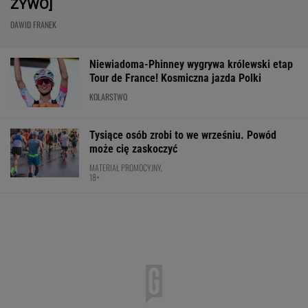
Nie ma wątpliwości, że to nowy król
segmentu. I jeszcze ta oferta - WOW! X3 z
Bawarii robi szał na drogach
MATERIAŁ PROMOCYJNY
Rosja wraca, ale do Polski nie
przyleci. Polscy siatkarze reagują. "Nie
rozumiem"
SUBSKRYPCJA
Sensacja w Toronto! Pogromczyni Polki nie
dała rady 89. tenisistce świata