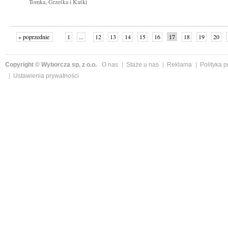
Tomka, Grześka i Kaśki
« poprzednie
1
...
12
13
14
15
16
17
18
19
20
»
Copyright © Wyborcza sp. z o.o.
O nas
Staże u nas
Reklama
Polityka 
Ustawienia prywatności