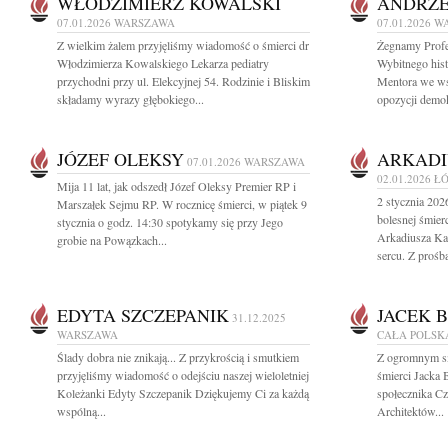
WŁODZIMIERZ KOWALSKI
ANDRZE
07.01.2026
WARSZAWA
07.01.2026
W
Z wielkim żalem przyjęliśmy wiadomość o śmierci dr
Żegnamy Profe
Włodzimierza Kowalskiego Lekarza pediatry
Wybitnego hist
przychodni przy ul. Elekcyjnej 54. Rodzinie i Bliskim
Mentora we wsp
składamy wyrazy głębokiego...
opozycji demok
JÓZEF OLEKSY
ARKADI
07.01.2026
WARSZAWA
02.01.2026
Ł
Mija 11 lat, jak odszedł Józef Oleksy Premier RP i
2 stycznia 202
Marszałek Sejmu RP. W rocznicę śmierci, w piątek 9
bolesnej śmie
stycznia o godz. 14:30 spotykamy się przy Jego
Arkadiusza Ka
grobie na Powązkach...
sercu. Z prośb
EDYTA SZCZEPANIK
JACEK 
31.12.2025
WARSZAWA
CAŁA POLSK
Ślady dobra nie znikają... Z przykrością i smutkiem
Z ogromnym s
przyjęliśmy wiadomość o odejściu naszej wieloletniej
śmierci Jacka 
Koleżanki Edyty Szczepanik Dziękujemy Ci za każdą
społecznika C
wspólną...
Architektów...