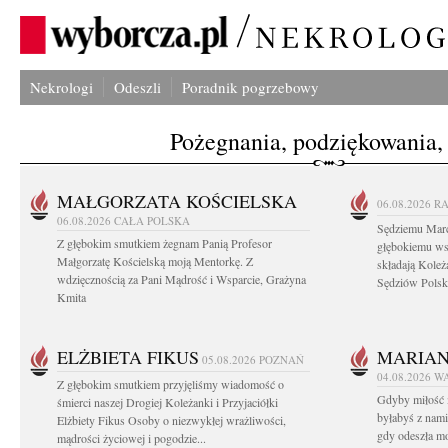
Nekrologi
Odeszli
Poradnik pogrzebowy
Pożegnania, podziękowania,
MAŁGORZATA KOŚCIELSKA
06.08.2026
R
06.08.2026
CAŁA POLSKA
Sędziemu Mar
Z głębokim smutkiem żegnam Panią Profesor
głębokiemu ws
Małgorzatę Kościelską moją Mentorkę. Z
składają Koleż
wdzięcznością za Pani Mądrość i Wsparcie, Grażyna
Sędziów Polsk
Kmita
ELŻBIETA FIKUS
MARIA
05.08.2026
POZNAŃ
04.08.2026
W
Z głębokim smutkiem przyjęliśmy wiadomość o
Gdyby miłość 
śmierci naszej Drogiej Koleżanki i Przyjaciółki
byłabyś z nami 
Elżbiety Fikus Osoby o niezwykłej wrażliwości,
gdy odeszła m
mądrości życiowej i pogodzie...