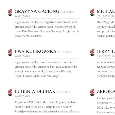
GRAŻYNA GACIONG
MICHAŁ
29.12.2025
WARSZAWA
CAŁA POLSK
Z głębokim smutkiem przyjęliśmy wiadomość, że 9
Dnia 20 grudn
grudnia 2025 roku zmarła nasza Wychowawczyni,
wybitny muzyk 
nasza Pani Profesor Grażyna Gaciong Uczyła nas nie
kompozytor i a
tylko chemii, ale także...
postaci polskie
EWA KULIKOWSKA
JERZY 
23.12.2025
WARSZAWA
23.12.2025
W
Z głębokim smutkiem zawiadamiamy że w dniu 15
Ze smutkiem i
grudnia 2025 roku zmarła dr hab. Ewa Kulikowska
Kuzyna Jerzego
emerytowana pracowniczka naukowa Wydziału
dobrego, życz
Fizyki Uniwersytetu Warszawskiego,...
pamiętać Małgor
EUGENIA DŁUBAK
ZBIOR
23.12.2025
WARSZAWA
Pamięci moich
15 grudnia 2017 roku odeszła śp. Eugenia Dłubak z
Pośpiech z d. 
domu Gonek Nika ur. 11 sierpnia 1923 roku w
2002 roku w w
Stanisławowie nauczycielka malarka kochana Babcia
Patricio zmarł