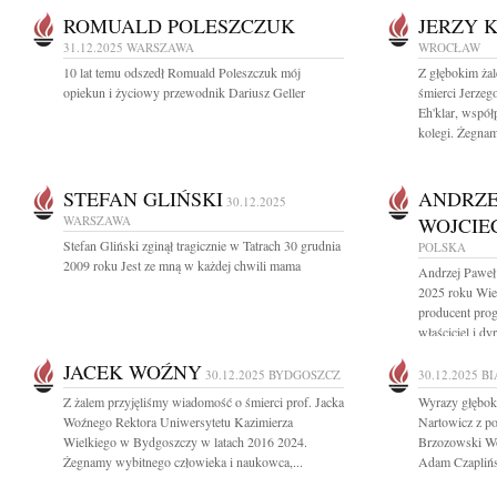
ROMUALD POLESZCZUK
JERZY K
31.12.2025
WARSZAWA
WROCŁAW
10 lat temu odszedł Romuald Poleszczuk mój
Z głębokim ża
opiekun i życiowy przewodnik Dariusz Geller
śmierci Jerzeg
Eh'klar, współ
kolegi. Żegnam
STEFAN GLIŃSKI
ANDRZE
30.12.2025
WARSZAWA
WOJCIE
Stefan Gliński zginął tragicznie w Tatrach 30 grudnia
POLSKA
2009 roku Jest ze mną w każdej chwili mama
Andrzej Paweł
2025 roku Wiel
producent pro
właściciel i d
JACEK WOŹNY
30.12.2025
BYDGOSZCZ
30.12.2025
BI
Z żalem przyjęliśmy wiadomość o śmierci prof. Jacka
Wyrazy głębok
Woźnego Rektora Uniwersytetu Kazimierza
Nartowicz z p
Wielkiego w Bydgoszczy w latach 2016 2024.
Brzozowski Wo
Żegnamy wybitnego człowieka i naukowca,...
Adam Czaplińsk