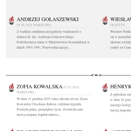
ANDRZEJ GOŁASZEWSKI
WIESŁA
04.08.2026
WARSZAWA
OLSZTYN
Z wielkim smutkiem przyjęliśmy wiadomość o
Wiesław Pietk
śmierci dr. inż. Andrzeja Gołaszewskiego
się w poniedzi
Podsekretarza stanu w Ministerstwie Komunikacji w
złożone został
latach 1983-1991, Przewodniczącego...
szanty na Cme
ZOFIA KOWALSKA
HENRYK
07.01.2026
WARSZAWA
Z głębokim ża
W dniu 31 grudnia 2025 roku odeszła od nas Zosia
w dniu 26 gru
Kowalska Ukochana Babcia, rodzinna legenda.
naszego kolegi 
Przeżyła pełne, przepiękne życie. Zostawiła nam
naszej znajomoś
niewyczerpany kapitał miłości,...