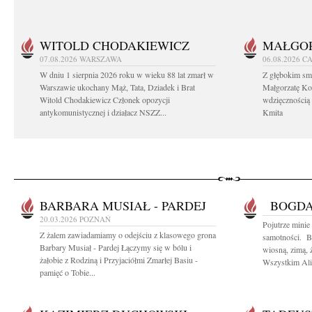
WITOLD CHODAKIEWICZ
MAŁGOR
07.08.2026
WARSZAWA
06.08.2026
CA
W dniu 1 sierpnia 2026 roku w wieku 88 lat zmarł w
Z głębokim sm
Warszawie ukochany Mąż, Tata, Dziadek i Brat
Małgorzatę Ko
Witold Chodakiewicz Członek opozycji
wdzięcznością
antykomunistycznej i działacz NSZZ...
Kmita
BARBARA MUSIAŁ - PARDEJ
BOGDA
20.03.2026
POZNAŃ
Pojutrze minie
Z żalem zawiadamiamy o odejściu z klasowego grona
samotności. B
Barbary Musiał - Pardej Łączymy się w bólu i
wiosną, zimą, 
żałobie z Rodziną i Przyjaciółmi Zmarłej Basiu -
Wszystkim Alic
pamięć o Tobie...