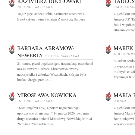
KAZIMIERZ DUCHOWSKI
TADEUS
20.03.2026
WARSZAWA
CAŁA POLSK
To już pięć lat bez Ciebie Kazimierz Duchowski
Z głębokim sm
Byłeś całym moim Światem Z miłością Barbara
śmierci Ś.P. T
żalu i współcz
Bliskim Zarząd 
BARBARA ABRAMOW-
MAREK 
NEWERLY
16.03.2026
W
20.03.2026
WARSZAWA
Składam serde
21 marca, przed pięćdziesięciu trzema laty, odeszła od
przyjaciołom i
nas na zawsze Barbara Abramow-Newerly
trudnych chwi
nauczycielka i aktorka. Wszystkich, którym była
Trybunału Kons
bliska i droga, prosi o...
MIROSŁAWA NOWICKA
MARIA 
16.03.2026
WARSZAWA
POLSKA
"Ktoś tutaj był i był, a potem nagle zniknął i
Z głębokim sm
uporczywie go nie ma..." 16 marca 2026 roku mija
śmierci Marii 
druga rocznica śmierci Mirosławy Nowickiej Mirusi
Bartłomiejowi
26 marca 2026 roku mija...
wyrazy szczere