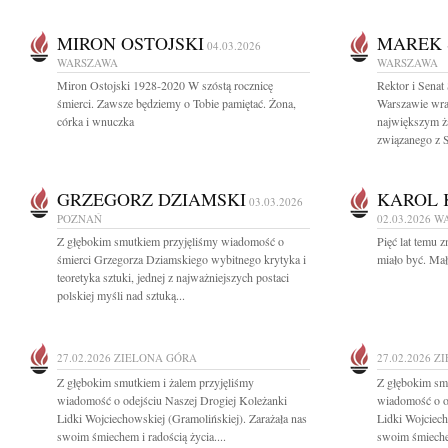
MIRON OSTOJSKI
MAREK 
04.03.2026
WARSZAWA
WARSZAWA
Miron Ostojski 1928-2020 W szóstą rocznicę
Rektor i Sena
śmierci. Zawsze będziemy o Tobie pamiętać. Żona,
Warszawie wraz
córka i wnuczka
największym ża
związanego z 
GRZEGORZ DZIAMSKI
KAROL 
03.03.2026
POZNAŃ
02.03.2026
W
Z głębokim smutkiem przyjęliśmy wiadomość o
Pięć lat temu 
śmierci Grzegorza Dziamskiego wybitnego krytyka i
miało być. Mał
teoretyka sztuki, jednej z najważniejszych postaci
polskiej myśli nad sztuką...
27.02.2026
ZIELONA GÓRA
27.02.2026
ZI
Z głębokim smutkiem i żalem przyjęliśmy
Z głębokim smu
wiadomość o odejściu Naszej Drogiej Koleżanki
wiadomość o o
Lidki Wojciechowskiej (Gramolińskiej). Zarażała nas
Lidki Wojciech
swoim śmiechem i radością życia....
swoim śmiechem