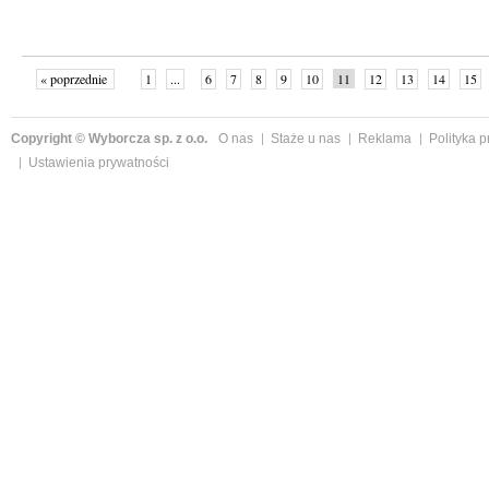
« poprzednie
1
...
6
7
8
9
10
11
12
13
14
15
Copyright © Wyborcza sp. z o.o.
O nas
Staże u nas
Reklama
Polityka 
Ustawienia prywatności