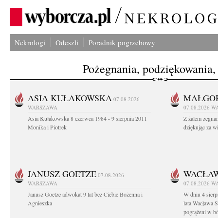
Nekrologi
Odeszli
Poradnik pogrzebowy
Pożegnania, podziękowania,
ASIA KUŁAKOWSKA
MAŁGOR
07.08.2026
WARSZAWA
07.08.2026
W
Asia Kułakowska 8 czerwca 1984 - 9 sierpnia 2011
Z żalem żegnam
Monika i Piotrek
dziękując za w
JANUSZ GOETZE
WACŁAW
07.08.2026
WARSZAWA
07.08.2026
W
Janusz Goetze adwokat 9 lat bez Ciebie Bożenna i
W dniu 4 sier
Agnieszka
lata Wacława 
pogrążeni w b