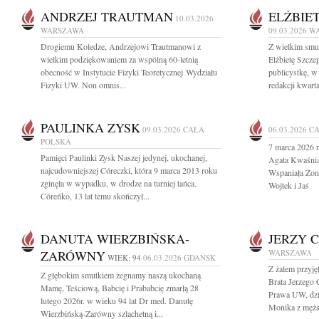
ANDRZEJ TRAUTMAN
ELŻBIE
10.03.2026
WARSZAWA
09.03.2026
W
Drogiemu Koledze, Andrzejowi Trautmanowi z
Z wielkim smu
wielkim podziękowaniem za wspólną 60-letnią
Elżbietę Szcz
obecność w Instytucie Fizyki Teoretycznej Wydziału
publicystkę, w
Fizyki UW. Non omnis...
redakcji kwart
PAULINKA ZYSK
09.03.2026
CAŁA
06.03.2026
CA
POLSKA
7 marca 2026 r
Pamięci Paulinki Zysk Naszej jedynej, ukochanej,
Agata Kwaśnia
najcudowniejszej Córeczki, która 9 marca 2013 roku
Wspaniała Żona
zginęła w wypadku, w drodze na turniej tańca.
Wojtek i Jaś
Córeńko, 13 lat temu skończył...
DANUTA WIERZBIŃSKA-
JERZY 
ZARÓWNY
WARSZAWA
WIEK: 94
06.03.2026
GDAŃSK
Z żalem przyj
Z głębokim smutkiem żegnamy naszą ukochaną
Brata Jerzego
Mamę, Teściową, Babcię i Prababcię zmarłą 28
Prawa UW, dzien
lutego 2026r. w wieku 94 lat Dr med. Danutę
Monika z męż
Wierzbińską-Zarówny szlachetną i...