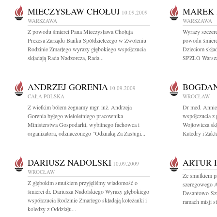
MIECZYSŁAW CHOŁUJ
MAREK 
10.09.2009
WARSZAWA
WARSZAWA
Z powodu śmierci Pana Mieczysława Chołuja
Wyrazy szczere
Prezesa Zarządu Banku Spółdzielczego w Zwoleniu
powodu śmierc
Rodzinie Zmarłego wyrazy głębokiego współczucia
Dzieciom skła
składają Rada Nadzorcza, Rada...
SPZLO Warsz
ANDRZEJ GORENIA
BOGDAN
10.09.2009
CAŁA POLSKA
WROCŁAW
Z wielkim bólem żegnamy mgr. inż. Andrzeja
Dr med. Annie
Gorenia byłego wieloletniego pracownika
współczucia z
Ministerstwa Gospodarki, wybitnego fachowca i
Wojtowicza sk
organizatora, odznaczonego "Odznaką Za Zasługi...
Katedry i Zakł
DARIUSZ NADOLSKI
ARTUR 
10.09.2009
WROCŁAW
Ze smutkiem pr
Z głębokim smutkiem przyjęliśmy wiadomość o
szeregowego Ar
śmierci dr. Dariusza Nadolskiego Wyrazy głębokiego
Desantowo-Szt
współczucia Rodzinie Zmarłego składają koleżanki i
ramach misji st
koledzy z Oddziału...