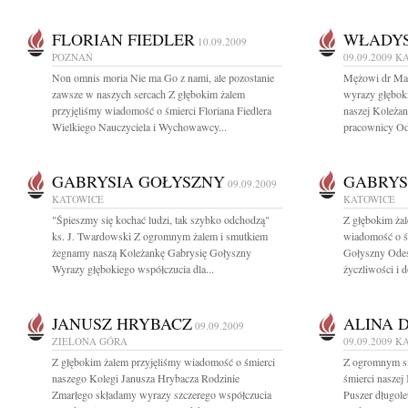
FLORIAN FIEDLER
WŁADYS
10.09.2009
POZNAŃ
09.09.2009
K
Non omnis moria Nie ma Go z nami, ale pozostanie
Mężowi dr Mar
zawsze w naszych sercach Z głębokim żalem
wyrazy głębok
przyjęliśmy wiadomość o śmierci Floriana Fiedlera
naszej Koleża
Wielkiego Nauczyciela i Wychowawcy...
pracownicy Odd
GABRYSIA GOŁYSZNY
GABRYS
09.09.2009
KATOWICE
KATOWICE
"Śpieszmy się kochać ludzi, tak szybko odchodzą"
Z głębokim żal
ks. J. Twardowski Z ogromnym żalem i smutkiem
wiadomość o ś
żegnamy naszą Koleżankę Gabrysię Gołyszny
Gołyszny Odesz
Wyrazy głębokiego współczucia dla...
życzliwości i d
JANUSZ HRYBACZ
ALINA 
09.09.2009
ZIELONA GÓRA
09.09.2009
K
Z głębokim żalem przyjęliśmy wiadomość o śmierci
Z ogromnym s
naszego Kolegi Janusza Hrybacza Rodzinie
śmierci naszej
Zmarłego składamy wyrazy szczerego współczucia
Puszer długole