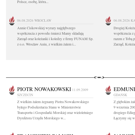
Polsce, osobę, która...
06.08.2026
WROCŁAW
06.08.2026
K
Annie Ciskowskiej wyrazy najgłębszego
Drogiej Koleż
współczucia z powodu śmierci Mamy składają
współczucia z
Zarząd oraz koleżanki i koledzy z firmy FUNAM Sp.
razem z Tobą 
z o.o. Wrocław Aniu, z wielkim żalem i...
Zarząd, Koleża
PIOTR NOWAKOWSKI
EDMUND
11.09.2009
SZCZECIN
GDAŃSK
Z wielkim żalem żegnamy Piotra Nowakowskiego
Z głębokim ża
byłego Podsekretarza Stanu w Ministerstwie
9 września 20
Transportu i Gospodarki Morskiej oraz wieloletniego
drogiego Ediego
Dyrektora Urzędu Morskiego w...
Łączymy się w 