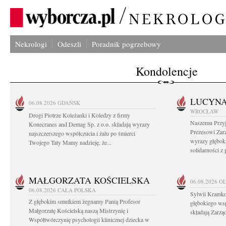
Nekrologi
Odeszli
Poradnik pogrzebowy
Kondolencje
LUCYN
06.08.2026
GDAŃSK
WROCŁAW
Drogi Piotrze Koleżanki i Koledzy z firmy
Naszemu Przyj
Konecranes and Demag Sp. z o.o. składają wyrazy
Prezesowi Zar
najszczerszego współczucia i żalu po śmierci
wyrazy głęboki
Twojego Taty Mamy nadzieję, że...
solidarności z
MAŁGORZATA KOŚCIELSKA
06.08.2026
O
06.08.2026
CAŁA POLSKA
Sylwii Kramko
Z głębokim smutkiem żegnamy Panią Profesor
głębokiego ws
Małgorzatę Kościelską naszą Mistrzynię i
składają Zarz
Współtwórczynię psychologii klinicznej dziecka w