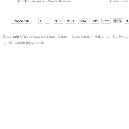
Dyrektor i pracownicy Wojewódzkiego...
Budownictwa K
« poprzednie
1
...
9792
9793
9794
9795
9796
9797
9
...
9839
następne »
Copyright © Wyborcza sp. z o.o.
O nas
Staże u nas
Reklama
Polityka 
Ustawienia prywatności