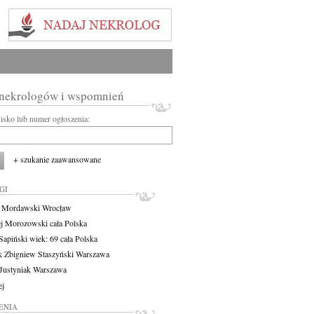
 nekrologów i wspomnień
wisko lub numer ogłoszenia:
+ szukanie zaawansowane
GI
t Mordawski
Wrocław
j Morozowski
cała Polska
 Sapiński
wiek: 69
cała Polska
 Zbigniew Staszyński
Warszawa
Justyniak
Warszawa
ej
ENIA