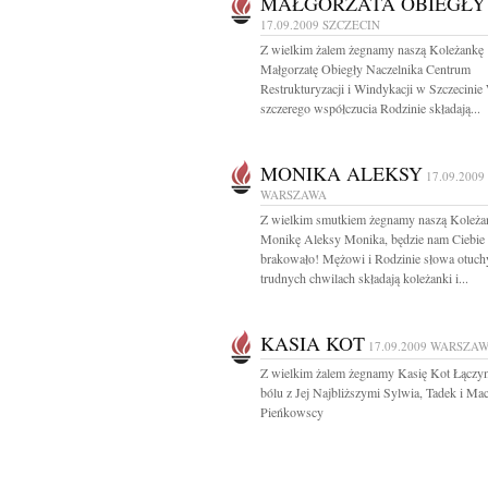
MAŁGORZATA OBIEGŁY
17.09.2009
SZCZECIN
Z wielkim żalem żegnamy naszą Koleżankę
Małgorzatę Obiegły Naczelnika Centrum
Restrukturyzacji i Windykacji w Szczecinie
szczerego współczucia Rodzinie składają...
MONIKA ALEKSY
17.09.2009
WARSZAWA
Z wielkim smutkiem żegnamy naszą Koleża
Monikę Aleksy Monika, będzie nam Ciebie
brakowało! Mężowi i Rodzinie słowa otuch
trudnych chwilach składają koleżanki i...
KASIA KOT
17.09.2009
WARSZA
Z wielkim żalem żegnamy Kasię Kot Łączy
bólu z Jej Najbliższymi Sylwia, Tadek i Ma
Pieńkowscy