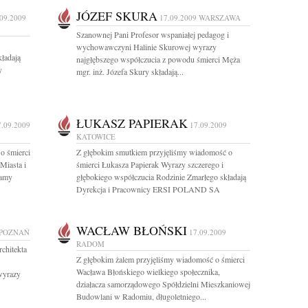
JÓZEF SKURA
.09.2009
17.09.2009
WARSZAWA
Szanownej Pani Profesor wspaniałej pedagog i
wychowawczyni Halinie Skurowej wyrazy
ładają
najgłębszego współczucia z powodu śmierci Męża
y
mgr. inż. Józefa Skury składają...
ŁUKASZ PAPIERAK
7.09.2009
17.09.2009
KATOWICE
o śmierci
Z głębokim smutkiem przyjęliśmy wiadomość o
Miasta i
śmierci Łukasza Papierak Wyrazy szczerego i
damy
głębokiego współczucia Rodzinie Zmarłego składają
Dyrekcja i Pracownicy ERSI POLAND SA
WACŁAW BŁOŃSKI
POZNAŃ
17.09.2009
RADOM
chitekta
Z głębokim żalem przyjęliśmy wiadomość o śmierci
Wacława Błońskiego wielkiego społecznika,
wyrazy
działacza samorządowego Spółdzielni Mieszkaniowej
Budowlani w Radomiu, długoletniego...