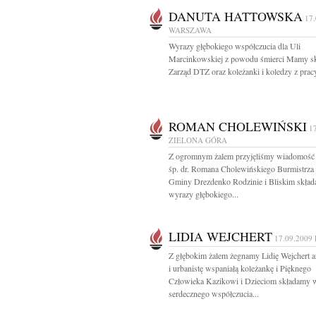
DANUTA HATTOWSKA
17
WARSZAWA
Wyrazy głębokiego współczucia dla Uli
Marcinkowskiej z powodu śmierci Mamy sk
Zarząd DTZ oraz koleżanki i koledzy z prac
ROMAN CHOLEWIŃSKI
1
ZIELONA GÓRA
Z ogromnym żalem przyjęliśmy wiadomość 
śp. dr. Romana Cholewińskiego Burmistrza 
Gminy Drezdenko Rodzinie i Bliskim skła
wyrazy głębokiego...
LIDIA WEJCHERT
17.09.2009
Z głębokim żalem żegnamy Lidię Wejchert ar
i urbanistę wspaniałą koleżankę i Pięknego
Człowieka Kazikowi i Dzieciom składamy 
serdecznego współczucia...