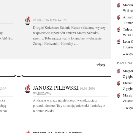
Marian
W 5 roc
Anna 
06.08.2026
KATOWICE
30 mar
Drogiej Koleżance Sabinie Kacan składamy wyrazy
Tadeus
ają
współczucia z powodu śmierci Mamy Sabinko,
W 30. r
FUNAM Sp.
razem z Tobą przeżywamy to smutne wydarzenie.
Leon 
Zarząd, Koleżanki i Koledzy z...
10 grud
+ więc
POŻEGNAN
więcej
Małgor
Z głęb
Elżbiet
JANUSZ PILEWSKI
2009
16.09.2009
Z głęb
WARSZAWA
Marek 
ńska
Andrzeju wyrazy najgłębszego współczucia z
Ze smu
adają
powodu śmierci Taty składają koleżanki i koledzy z
+ więc
 Lwem
Komtur Polska