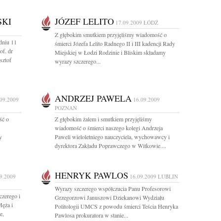
SKI
JÓZEF LELITO
17.09.2009
ŁÓDŹ
Z głębokim smutkiem przyjęliśmy wiadomość o
dniu 11
śmierci Józefa Lelito Radnego II i III kadencji Rady
of. dr
Miejskiej w Łodzi Rodzinie i Bliskim składamy
sztof
wyrazy szczerego...
ANDRZEJ PAWELA
.09.2009
16.09.2009
POZNAŃ
ść o
Z głębokim żalem i smutkiem przyjęliśmy
wiadomość o śmierci naszego kolegi Andrzeja
y
Paweli wieloletniego nauczyciela, wychowawcy i
dyrektora Zakładu Poprawczego w Witkowie....
HENRYK PAWLOS
9.2009
16.09.2009
LUBLIN
Wyrazy szczerego współczucia Panu Profesorowi
czerego i
Grzegorzowi Januszowi Dziekanowi Wydziału
Męża i
Politologii UMCS z powodu śmierci Teścia Henryka
e,
Pawlosa prokuratora w stanie...