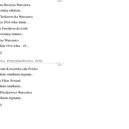
na Brożyna
Warszawa
znicę odejścia...
Chodorowska
Warszawa
ca 2016 roku minie...
z Pawlikowski
Łódź
ocznicę śmierci...
Guz
Warszawa
nia 1914 roku - 10...
ej
IA, PODZIĘKOWANIA, INNE
zata Kościelska
cała Polska
okim smutkiem żegnam...
a Fikus
Poznań
okim smutkiem...
Pliszkiewicz
Warszawa
tkiem żegnamy...
ej