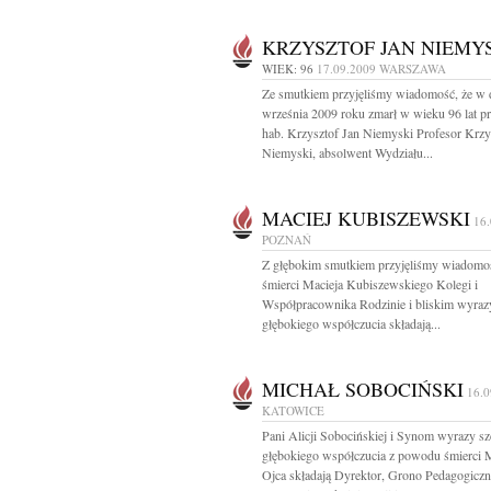
KRZYSZTOF JAN NIEMY
WIEK: 96
17.09.2009
WARSZAWA
Ze smutkiem przyjęliśmy wiadomość, że w 
września 2009 roku zmarł w wieku 96 lat pr
hab. Krzysztof Jan Niemyski Profesor Krzy
Niemyski, absolwent Wydziału...
MACIEJ KUBISZEWSKI
16
POZNAŃ
Z głębokim smutkiem przyjęliśmy wiadomo
śmierci Macieja Kubiszewskiego Kolegi i
Współpracownika Rodzinie i bliskim wyraz
głębokiego współczucia składają...
MICHAŁ SOBOCIŃSKI
16.0
KATOWICE
Pani Alicji Sobocińskiej i Synom wyrazy sz
głębokiego współczucia z powodu śmierci 
Ojca składają Dyrektor, Grono Pedagogiczn