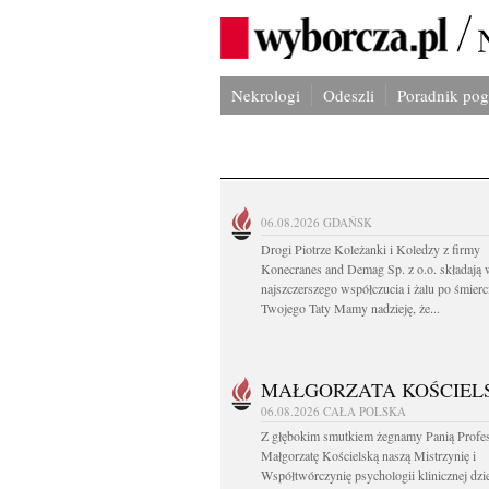
Nekrologi
Odeszli
Poradnik po
06.08.2026
GDAŃSK
Drogi Piotrze Koleżanki i Koledzy z firmy
Konecranes and Demag Sp. z o.o. składają
najszczerszego współczucia i żalu po śmierc
Twojego Taty Mamy nadzieję, że...
MAŁGORZATA KOŚCIEL
06.08.2026
CAŁA POLSKA
Z głębokim smutkiem żegnamy Panią Profe
Małgorzatę Kościelską naszą Mistrzynię i
Współtwórczynię psychologii klinicznej dz