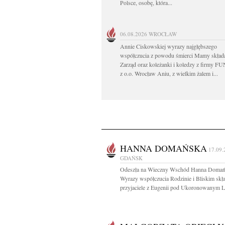
Polsce, osobę, która...
06.08.2026
WROCŁAW
Annie Ciskowskiej wyrazy najgłębszego
współczucia z powodu śmierci Mamy skład
Zarząd oraz koleżanki i koledzy z firmy 
z o.o. Wrocław Aniu, z wielkim żalem i...
HANNA DOMAŃSKA
17.09.
GDAŃSK
Odeszła na Wieczny Wschód Hanna Doma
Wyrazy współczucia Rodzinie i Bliskim skł
przyjaciele z Eugenii pod Ukoronowanym