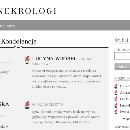
grzebowy
Kondolencje
Szukaj
Imię i naz
LUCYNA WRÓBEL
06.08.2026
WROCŁAW
Naszemu Przyjacielowi Michałowi Łuczakowi
 wyrazy
Prezesowi Zarządu Mercedes-Benz Grupa Wróbel
i
NEKROLO
wyrazy głębokiego współczucia oraz rotariańskiej
Huber
solidarności z powodu...
Andrze
Feliks
SKA
06.08.2026
OLSZTYN
Ludwik
Sylwii Kramkowskiej wraz z Rodziną wyrazy
Iwona 
sor
głębokiego współczucia z powodu śmierci Mamy
+ więc
składają Zarząd i Pracownicy ERGO Hestii
iecka w
WSPOMNI