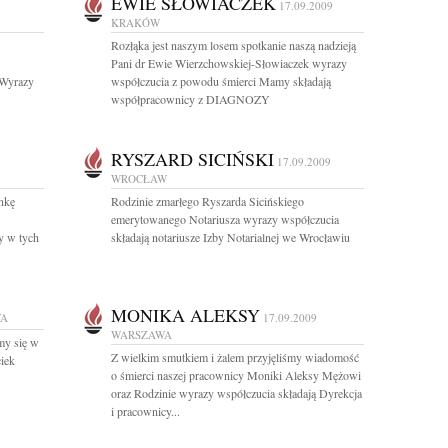
EWIE SŁOWIACZEK
17.09.2009
KRAKÓW
Rozłąka jest naszym losem spotkanie naszą nadzieją
Pani dr Ewie Wierzchowskiej-Słowiaczek wyrazy
 Wyrazy
współczucia z powodu śmierci Mamy składają
współpracownicy z DIAGNOZY
RYSZARD SICIŃSKI
17.09.2009
WROCŁAW
nkę
Rodzinie zmarłego Ryszarda Sicińskiego
emerytowanego Notariusza wyrazy współczucia
y w tych
składają notariusze Izby Notarialnej we Wrocławiu
MONIKA ALEKSY
WA
17.09.2009
WARSZAWA
my się w
Z wielkim smutkiem i żalem przyjęliśmy wiadomość
ciek
o śmierci naszej pracownicy Moniki Aleksy Mężowi
oraz Rodzinie wyrazy współczucia składają Dyrekcja
i pracownicy...