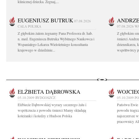
klinicznej dziecka. Żegnaj,...
EUGENIUSZ BUTRUK
ANDRZE
07.08.2026
CAŁA POLSKA
07.08.2026
W
Z głębokim żalem żegnamy Pana Profesora dr. hab.
Z głębokim sm
n. med. Eugeniusza Butruka Wybitnego Naukowca i
śmierci Andrz
Wspaniałego Lekarza Wieloletniego konsultanta
dziennikarza, 
krajowego w dziedzinie...
współtwórcy po
ELŻBIETA DĄBROWSKA
WOJCIE
05.10.2009
BYDGOSZCZ
05.10.2009
P
Elżbiecie Dąbrowskiej wyrazy szczerego żalu i
Państwu Ewie 
współczucia z powodu śmierci Mamy składają
powodu tragicz
koleżanki i koledzy z Hudson Polska
najszczersze w
pracownicy A