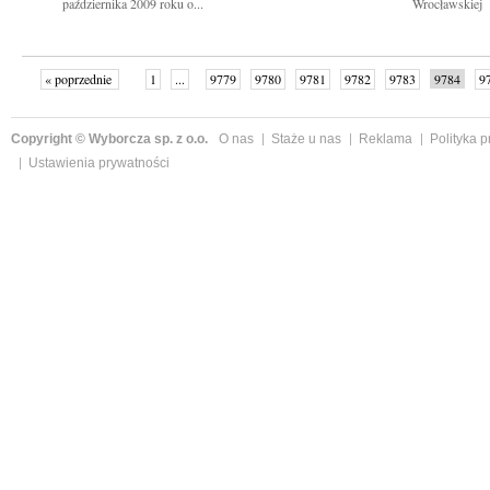
października 2009 roku o...
Wrocławskiej
« poprzednie
1
...
9779
9780
9781
9782
9783
9784
9
...
9840
następne »
Copyright © Wyborcza sp. z o.o.
O nas
Staże u nas
Reklama
Polityka 
Ustawienia prywatności