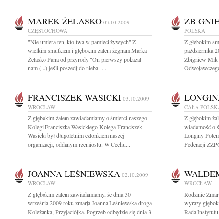
MAREK ŻELASKO
ZBIGNI
03.10.2009
CZĘSTOCHOWA
POLSKA
"Nie umiera ten, kto twa w pamięci żywych" Z
Z głębokim sm
wielkim smutkiem i głębokim żalem żegnam Marka
października 2
Żelasko Pana od przyrody "On pierwszy pokazał
Zbigniew Mik
nam (...) jeśli poszedł do nieba -...
Odwoławczego
FRANCISZEK WASICKI
LONGIN
03.10.2009
WROCŁAW
CAŁA POLSK
Z głębokim żalem zawiadamiamy o śmierci naszego
Z głębokim żal
Kolegi Franciszka Wasickiego Kolega Franciszek
wiadomość o śm
Wasicki był długoletnim członkiem naszej
Longiny Potem
organizacji, oddanym rzemiosłu. W Cechu...
Federacji ZZPG
JOANNA LEŚNIEWSKA
WALDE
02.10.2009
WROCŁAW
WROCŁAW
Z głębokim żalem zawiadamiamy, że dnia 30
Rodzinie Zmarł
września 2009 roku zmarła Joanna Leśniewska droga
wyrazy głęboki
Koleżanka, Przyjaciółka. Pogrzeb odbędzie się dnia 3
Rada Instytutu