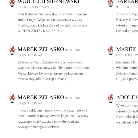
WOJCIECH SIEPNEWSKI
BARBAR
05.10.2009
POZNAŃ
91
05.10.200
Pani Barbarze Siepnewskiej z powodu tragicznej
Z żalem przyję
śmierci męża Wojciecha najszczersze wyrazy
Barbary Dobrzań
współczucia składają Zarząd i współpracownicy
członkini i ni
ALHEN ARTSZKŁO Sp. z o.o.
Lekarskiej Spec
MAREK ŻELASKO
MAREK 
05.10.2009
CZĘSTOCHOWA
CZĘSTOCHO
Koleżance Marii Żelasko wyrazy głębokiego
Nie umiera ten
współczucia oraz słowa otuchy z powodu śmierci
wielkim smutk
Męża składają Dyrekcja, grono pedagogiczne,
Żelasko Pana 
pracownicy administracji i obsługi...
(...) jeśli posz
MAREK ŻELASKO
ADOLF 
05.10.2009
CZĘSTOCHOWA
W związku ze ś
... Lecz zaklinam - niech żywi nie tracą nadziei I
członka Zwią
przed narodem niosą oświaty kaganiec... Wyrazy
Komunikacji M
szczerego współczucia z powodu odejścia
współczucia Ro
Niezapomnianego Dyrektora,...