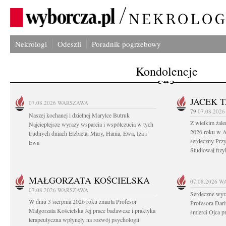
Nekrologi
Odeszli
Poradnik pogrzebowy
Kondolencje
JACEK 
07.08.2026
WARSZAWA
79
07.08.202
Naszej kochanej i dzielnej Marylce Butruk
Z wielkim żale
Najcieplejsze wyrazy wsparcia i współczucia w tych
2026 roku w Au
trudnych dniach Elżbieta, Mary, Hania, Ewa, Iza i
serdeczny Przy
Ewa
Studiował fizy
MAŁGORZATA KOŚCIELSKA
07.08.2026
W
07.08.2026
WARSZAWA
Serdeczne wyr
W dniu 3 sierpnia 2026 roku zmarła Profesor
Profesora Dar
Małgorzata Kościelska Jej prace badawcze i praktyka
śmierci Ojca pr
terapeutyczna wpłynęły na rozwój psychologii