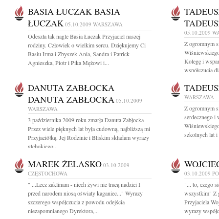
BASIA ŁUCZAK BASIA
TADEUS
ŁUCZAK
TADEUS
05.10.2009
WARSZAWA
05.10.2009
W
Odeszła tak nagle Basia Łuczak Przyjaciel naszej
Z ogromnym s
rodziny. Człowiek o wielkim sercu. Dziękujemy Ci
Wiśniewskiego
Basiu Irma i Zbyszek Ania, Sandra i Patrick
Kolegę i wspan
Agnieszka, Piotr i Pika Mężowi i...
współczucia dla
DANUTA ZABŁOCKA
TADEUS
DANUTA ZABŁOCKA
WARSZAWA
05.10.2009
Z ogromnym s
WARSZAWA
serdecznego i 
3 października 2009 roku zmarła Danuta Zabłocka
Wiśniewskiego 
Przez wiele pięknych lat była cudowną, najbliższą mi
szkolnych lat i
Przyjaciółką. Jej Rodzinie i Bliskim składam wyrazy
głębokiego...
MAREK ŻELASKO
WOJCIE
03.10.2009
CZĘSTOCHOWA
03.10.2009
P
" ...Lecz zaklinam - niech żywi nie tracą nadziei I
"... to, czego s
przed narodem niosą oświaty kaganiec..." Wyrazy
wszystkim" Z 
szczerego współczucia z powodu odejścia
Przyjaciela Wo
niezapomnianego Dyrektora,...
wyrazy współcz