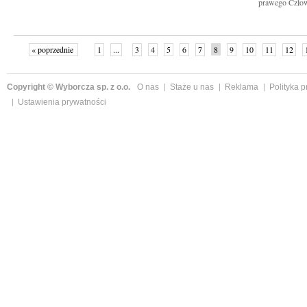
prawego Człowi
« poprzednie
1
...
3
4
5
6
7
8
9
10
11
12
Copyright © Wyborcza sp. z o.o.
O nas
Staże u nas
Reklama
Polityka 
Ustawienia prywatności