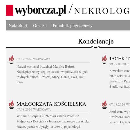
Nekrologi
Odeszli
Poradnik pogrzebowy
Kondolencje
JACEK 
07.08.2026
WARSZAWA
79
07.08.202
Naszej kochanej i dzielnej Marylce Butruk
Z wielkim żale
Najcieplejsze wyrazy wsparcia i współczucia w tych
2026 roku w Au
trudnych dniach Elżbieta, Mary, Hania, Ewa, Iza i
serdeczny Przy
Ewa
Studiował fizy
MAŁGORZATA KOŚCIELSKA
07.08.2026
W
07.08.2026
WARSZAWA
Serdeczne wyr
W dniu 3 sierpnia 2026 roku zmarła Profesor
Profesora Dar
Małgorzata Kościelska Jej prace badawcze i praktyka
śmierci Ojca pr
terapeutyczna wpłynęły na rozwój psychologii