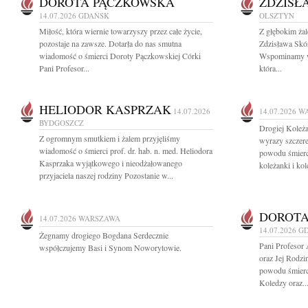
DOROTA PĄCZKOWSKA
ZDZISŁ
14.07.2026
GDAŃSK
OLSZTYN
Miłość, która wiernie towarzyszy przez całe życie,
Z głębokim ża
pozostaje na zawsze. Dotarła do nas smutna
Zdzisława Skór
wiadomość o śmierci Doroty Pączkowskiej Córki
Wspominamy wi
Pani Profesor...
która...
HELIODOR KASPRZAK
14.07.2026
14.07.2026
W
BYDGOSZCZ
Drogiej Koleża
Z ogromnym smutkiem i żalem przyjęliśmy
wyrazy szczere
wiadomość o śmierci prof. dr. hab. n. med. Heliodora
powodu śmierc
Kasprzaka wyjątkowego i nieodżałowanego
koleżanki i kol
przyjaciela naszej rodziny Pozostanie w...
DOROTA
14.07.2026
WARSZAWA
14.07.2026
G
Żegnamy drogiego Bogdana Serdecznie
Pani Profesor
współczujemy Basi i Synom Noworytowie.
oraz Jej Rodzi
powodu śmierci
Koledzy oraz..