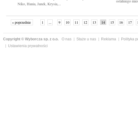
ostatniego mie
Niko, Hania, Janek, Krysia,...
« poprzednie
1
...
9
10
11
12
13
14
15
16
17
»
Copyright © Wyborcza sp. z o.o.
O nas
Staże u nas
Reklama
Polityka 
Ustawienia prywatności