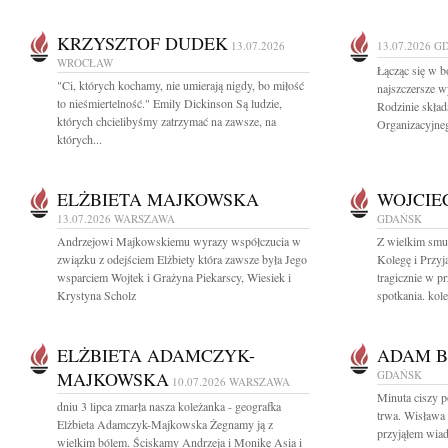
KRZYSZTOF DUDEK
13.07.2026
13.07.2026
G
WROCŁAW
Łącząc się w b
"Ci, których kochamy, nie umierają nigdy, bo miłość
najszczersze w
to nieśmiertelność." Emily Dickinson Są ludzie,
Rodzinie skład
których chcielibyśmy zatrzymać na zawsze, na
Organizacyjne
których...
ELŻBIETA MAJKOWSKA
WOJCIE
13.07.2026
WARSZAWA
GDAŃSK
Andrzejowi Majkowskiemu wyrazy współczucia w
Z wielkim smu
związku z odejściem Elżbiety która zawsze była Jego
Kolegę i Przyj
wsparciem Wojtek i Grażyna Piekarscy, Wiesiek i
tragicznie w p
Krystyna Scholz
spotkania. kole
ELŻBIETA ADAMCZYK-
ADAM B
MAJKOWSKA
GDAŃSK
10.07.2026
WARSZAWA
Minuta ciszy 
dniu 3 lipca zmarła nasza koleżanka - geografka
trwa. Wisław
Elżbieta Adamczyk-Majkowska Żegnamy ją z
przyjąłem wia
wielkim bólem. Ściskamy Andrzeja i Monikę Asia i