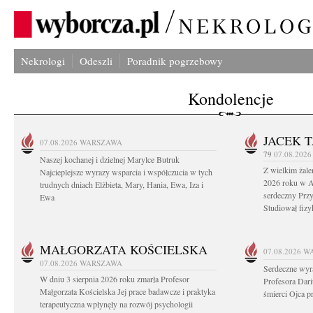
Nekrologi
Odeszli
Poradnik pogrzebowy
Kondolencje
JACEK 
07.08.2026
WARSZAWA
79
07.08.202
Naszej kochanej i dzielnej Marylce Butruk
Z wielkim żale
Najcieplejsze wyrazy wsparcia i współczucia w tych
2026 roku w Au
trudnych dniach Elżbieta, Mary, Hania, Ewa, Iza i
serdeczny Przy
Ewa
Studiował fizy
MAŁGORZATA KOŚCIELSKA
07.08.2026
W
07.08.2026
WARSZAWA
Serdeczne wyr
W dniu 3 sierpnia 2026 roku zmarła Profesor
Profesora Dar
Małgorzata Kościelska Jej prace badawcze i praktyka
śmierci Ojca pr
terapeutyczna wpłynęły na rozwój psychologii