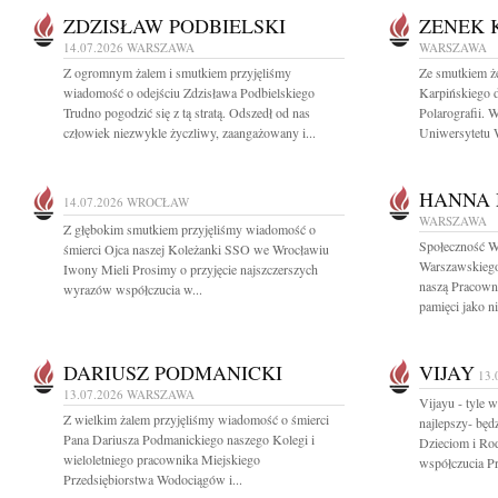
ZDZISŁAW PODBIELSKI
ZENEK 
14.07.2026
WARSZAWA
WARSZAWA
Z ogromnym żalem i smutkiem przyjęliśmy
Ze smutkiem ż
wiadomość o odejściu Zdzisława Podbielskiego
Karpińskiego d
Trudno pogodzić się z tą stratą. Odszedł od nas
Polarografii.
człowiek niezwykle życzliwy, zaangażowany i...
Uniwersytetu 
HANNA 
14.07.2026
WROCŁAW
WARSZAWA
Z głębokim smutkiem przyjęliśmy wiadomość o
Społeczność W
śmierci Ojca naszej Koleżanki SSO we Wrocławiu
Warszawskiego
Iwony Mieli Prosimy o przyjęcie najszczerszych
naszą Pracowni
wyrazów współczucia w...
pamięci jako n
DARIUSZ PODMANICKI
VIJAY
13.
13.07.2026
WARSZAWA
Vijayu - tyle
Z wielkim żalem przyjęliśmy wiadomość o śmierci
najlepszy- będ
Pana Dariusza Podmanickiego naszego Kolegi i
Dzieciom i Ro
wieloletniego pracownika Miejskiego
współczucia Pr
Przedsiębiorstwa Wodociągów i...