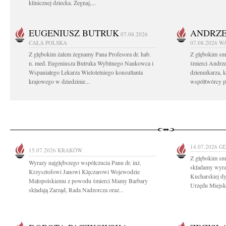
klinicznej dziecka. Żegnaj,...
EUGENIUSZ BUTRUK
ANDRZE
07.08.2026
CAŁA POLSKA
07.08.2026
W
Z głębokim żalem żegnamy Pana Profesora dr. hab.
Z głębokim sm
n. med. Eugeniusza Butruka Wybitnego Naukowca i
śmierci Andrz
Wspaniałego Lekarza Wieloletniego konsultanta
dziennikarza, 
krajowego w dziedzinie...
współtwórcy po
14.07.2026
G
15.07.2026
KRAKÓW
Z głębokim sm
Wyrazy najgłębszego współczucia Panu dr. inż.
składamy wyraz
Krzysztofowi Janowi Klęczarowi Wojewodzie
Kucharskiej dy
Małopolskiemu z powodu śmierci Mamy Barbary
Urzędu Miejsk
składają Zarząd, Rada Nadzorcza oraz...