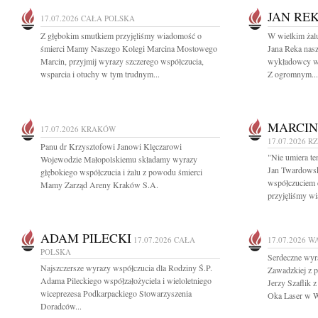
JAN RE
17.07.2026
CAŁA POLSKA
Z głębokim smutkiem przyjęliśmy wiadomość o
W wielkim żal
śmierci Mamy Naszego Kolegi Marcina Mostowego
Jana Reka nasze
Marcin, przyjmij wyrazy szczerego współczucia,
wykładowcy w 
wsparcia i otuchy w tym trudnym...
Z ogromnym...
MARCIN
17.07.2026
KRAKÓW
17.07.2026
R
Panu dr Krzysztofowi Janowi Klęczarowi
"Nie umiera te
Wojewodzie Małopolskiemu składamy wyrazy
Jan Twardowsk
głębokiego współczucia i żalu z powodu śmierci
współczuciem 
Mamy Zarząd Areny Kraków S.A.
przyjęliśmy wi
ADAM PILECKI
17.07.2026
CAŁA
17.07.2026
W
POLSKA
Serdeczne wyr
Najszczersze wyrazy współczucia dla Rodziny Ś.P.
Zawadzkiej z 
Adama Pileckiego współzałożyciela i wieloletniego
Jerzy Szaflik 
wiceprezesa Podkarpackiego Stowarzyszenia
Oka Laser w 
Doradców...