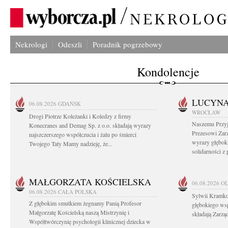
Nekrologi
Odeszli
Poradnik pogrzebowy
Kondolencje
LUCYN
06.08.2026
GDAŃSK
WROCŁAW
Drogi Piotrze Koleżanki i Koledzy z firmy
Naszemu Przyj
Konecranes and Demag Sp. z o.o. składają wyrazy
Prezesowi Zar
najszczerszego współczucia i żalu po śmierci
wyrazy głęboki
Twojego Taty Mamy nadzieję, że...
solidarności z
MAŁGORZATA KOŚCIELSKA
06.08.2026
O
06.08.2026
CAŁA POLSKA
Sylwii Kramko
Z głębokim smutkiem żegnamy Panią Profesor
głębokiego ws
Małgorzatę Kościelską naszą Mistrzynię i
składają Zarz
Współtwórczynię psychologii klinicznej dziecka w