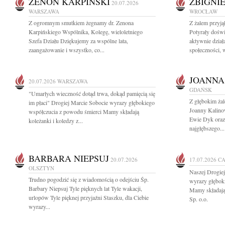
ZENON KARPIŃSKI
ZBIGNI
20.07.2026
WARSZAWA
WROCŁAW
Z ogromnym smutkiem żegnamy dr. Zenona
Z żalem przyj
Karpińskiego Wspólnika, Kolegę, wieloletniego
Potyrały dośw
Szefa Działu Dziękujemy za wspólne lata,
aktywnie dział
zaangażowanie i wszystko, co...
społeczności, w
JOANNA
20.07.2026
WARSZAWA
GDAŃSK
"Umarłych wieczność dotąd trwa, dokąd pamięcią się
Z głębokim ża
im płaci" Drogiej Marcie Sobocie wyrazy głębokiego
Joanny Kalinow
współczucia z powodu śmierci Mamy składają
Ewie Dyk oraz
koleżanki i koledzy z...
najgłębszego...
BARBARA NIEPSUJ
20.07.2026
17.07.2026
CA
OLSZTYN
Naszej Drogie
Trudno pogodzić się z wiadomością o odejściu Śp.
wyrazy głębok
Barbary Niepsuj Tyle pięknych lat Tyle wakacji,
Mamy składają 
urlopów Tyle pięknej przyjaźni Staszku, dla Ciebie
Sp. o.o.
wyrazy...