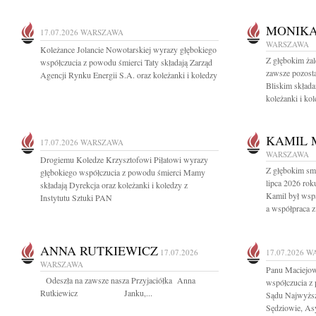
MONIK
17.07.2026
WARSZAWA
WARSZAWA
Koleżance Jolancie Nowotarskiej wyrazy głębokiego
Z głębokim ż
współczucia z powodu śmierci Taty składają Zarząd
zawsze pozosta
Agencji Rynku Energii S.A. oraz koleżanki i koledzy
Bliskim skład
koleżanki i kol
KAMIL 
17.07.2026
WARSZAWA
WARSZAWA
Drogiemu Koledze Krzysztofowi Piłatowi wyrazy
Z głębokim sm
głębokiego współczucia z powodu śmierci Mamy
lipca 2026 rok
składają Dyrekcja oraz koleżanki i koledzy z
Kamil był wsp
Instytutu Sztuki PAN
a współpraca z
ANNA RUTKIEWICZ
17.07.2026
17.07.2026
W
WARSZAWA
Panu Maciejo
Odeszła na zawsze nasza Przyjaciółka Anna
współczucia z 
Rutkiewicz Janku,...
Sądu Najwyższe
Sędziowie, Asys