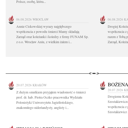
Polsce, osobę, która...
06.08.2026
WROCŁAW
06.08.2026
K
Annie Ciskowskiej wyrazy najgłębszego
Drogiej Koleż
współczucia z powodu śmierci Mamy składają
współczucia z
Zarząd oraz koleżanki i koledzy z firmy FUNAM Sp.
razem z Tobą 
z o.o. Wrocław Aniu, z wielkim żalem i...
Zarząd, Koleża
BOŻENA
20.07.2026
KRAKÓW
20.07.2026
KI
Z dużym smutkiem przyjąłem wiadomość o śmierci
Drogiemu Kole
prof. dr. hab. Piotra Oczko pracownika Wydziału
Szostakiewiczo
Polonistyki Uniwersytetu Jagiellońskiego,
współczucia z
znakomitego niderlandysty, anglisty i...
Szostakiewicz 