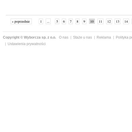
« poprzednie
1
...
5
6
7
8
9
10
11
12
13
14
Copyright © Wyborcza sp. z o.o.
O nas
Staże u nas
Reklama
Polityka 
Ustawienia prywatności