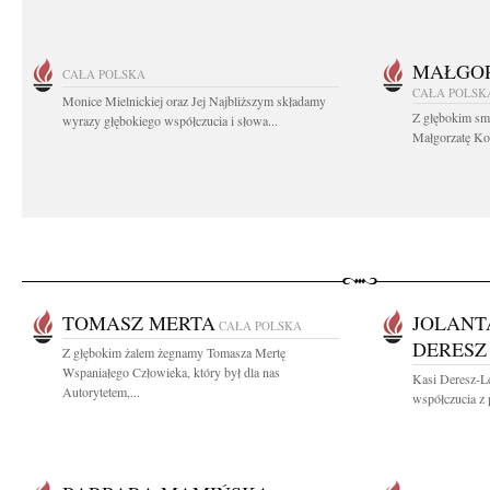
MAŁGOR
CAŁA POLSKA
CAŁA POLSK
Monice Mielnickiej oraz Jej Najbliższym składamy
Z głębokim sm
wyrazy głębokiego współczucia i słowa...
Małgorzatę Koś
TOMASZ MERTA
JOLANT
CAŁA POLSKA
DERESZ
Z głębokim żalem żegnamy Tomasza Mertę
Wspaniałego Człowieka, który był dla nas
Kasi Deresz-L
Autorytetem,...
współczucia z