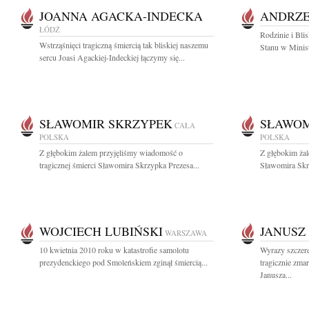
JOANNA AGACKA-INDECKA
ANDRZE
ŁÓDŹ
Rodzinie i Bli
Wstrząśnięci tragiczną śmiercią tak bliskiej naszemu
Stanu w Minist
sercu Joasi Agackiej-Indeckiej łączymy się...
SŁAWOMIR SKRZYPEK
SŁAWOM
CAŁA
POLSKA
POLSKA
Z głębokim żalem przyjęliśmy wiadomość o
Z głębokim żal
tragicznej śmierci Sławomira Skrzypka Prezesa...
Sławomira Skr
WOJCIECH LUBIŃSKI
JANUSZ
WARSZAWA
10 kwietnia 2010 roku w katastrofie samolotu
Wyrazy szczer
prezydenckiego pod Smoleńskiem zginął śmiercią...
tragicznie zma
Janusza...