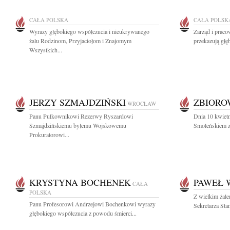
CAŁA POLSKA
CAŁA POLSK
Wyrazy głębokiego współczucia i nieukrywanego
Zarząd i prac
żalu Rodzinom, Przyjaciołom i Znajomym
przekazują głę
Wszystkich...
JERZY SZMAJDZIŃSKI
ZBIOR
WROCŁAW
Panu Pułkownikowi Rezerwy Ryszardowi
Dnia 10 kwietn
Szmajdzińskiemu byłemu Wojskowemu
Smoleńskiem zg
Prokuratorowi...
KRYSTYNA BOCHENEK
PAWEŁ 
CAŁA
POLSKA
Z wielkim żal
Panu Profesorowi Andrzejowi Bochenkowi wyrazy
Sekretarza Sta
głębokiego współczucia z powodu śmierci...