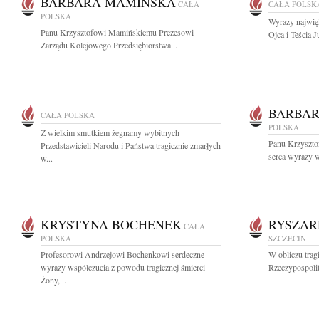
BARBARA MAMIŃSKA
CAŁA
CAŁA POLSK
POLSKA
Wyrazy najwię
Panu Krzysztofowi Mamińskiemu Prezesowi
Ojca i Teścia J
Zarządu Kolejowego Przedsiębiorstwa...
BARBA
CAŁA POLSKA
POLSKA
Z wielkim smutkiem żegnamy wybitnych
Panu Krzyszto
Przedstawicieli Narodu i Państwa tragicznie zmarłych
serca wyrazy w
w...
KRYSTYNA BOCHENEK
RYSZAR
CAŁA
POLSKA
SZCZECIN
Profesorowi Andrzejowi Bochenkowi serdeczne
W obliczu trag
wyrazy współczucia z powodu tragicznej śmierci
Rzeczypospolit
Żony,...