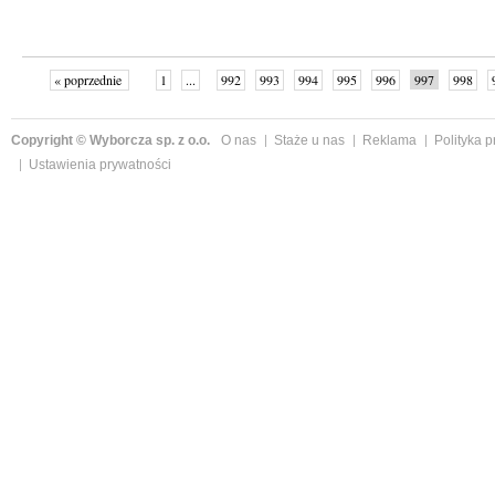
« poprzednie
1
...
992
993
994
995
996
997
998
1059
następne »
Copyright © Wyborcza sp. z o.o.
O nas
Staże u nas
Reklama
Polityka 
Ustawienia prywatności