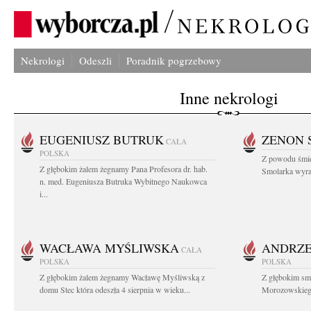
Nekrologi
Odeszli
Poradnik pogrzebowy
Inne nekrologi
EUGENIUSZ BUTRUK
ZENON 
CAŁA
POLSKA
Z powodu śmie
Z głębokim żalem żegnamy Pana Profesora dr. hab.
Smolarka wyraz
n. med. Eugeniusza Butruka Wybitnego Naukowca
i...
WACŁAWA MYŚLIWSKA
ANDRZE
CAŁA
POLSKA
POLSKA
Z głębokim żalem żegnamy Wacławę Myśliwską z
Z głębokim sm
domu Stec która odeszła 4 sierpnia w wieku...
Morozowskiego 