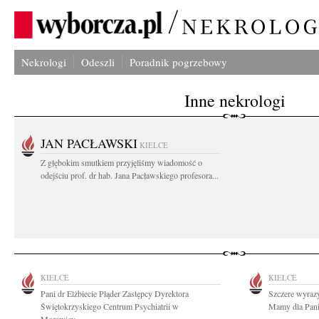
Nekrologi
Odeszli
Poradnik pogrzebowy
Inne nekrologi
JAN PACŁAWSKI
KIELCE
Z głębokim smutkiem przyjęliśmy wiadomość o
odejściu prof. dr hab. Jana Pacławskiego profesora...
KIELCE
KIELCE
Pani dr Elżbiecie Pląder Zastępcy Dyrektora
Szczere wyraz
Świętokrzyskiego Centrum Psychiatrii w
Mamy dla Pani 