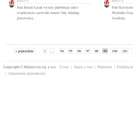
KIELCE
KIELCE
Pani Beacie Lasak wyrazy głębokiego żalu i
Pani Krystyni
współczucia z powodu śmierci Taty składają
Wydziału Gosp
pracownicy...
Geodezji...
« poprzednie
1
...
94
95
96
97
98
99
100
101
następne »
Copyright © Wyborcza sp. z o.o.
O nas
Staże u nas
Reklama
Polityka 
Ustawienia prywatności