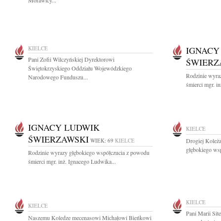
Morawicy...
KIELCE
IGNACY
Pani Zofii Wilczyńskiej Dyrektorowi
ŚWIERZ
Świętokrzyskiego Oddziału Wojewódzkiego
Rodzinie wyra
Narodowego Funduszu...
śmierci mgr. i
IGNACY LUDWIK
KIELCE
ŚWIERZAWSKI
WIEK: 69
KIELCE
Drogiej Koleż
głębokiego wsp
Rodzinie wyrazy głębokiego współczucia z powodu
śmierci mgr. inż. Ignacego Ludwika...
KIELCE
KIELCE
Pani Marii Sit
Naszemu Koledze mecenasowi Michałowi Bieńkowi