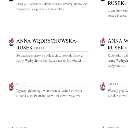
RUSEK
Drogiej Koleżance Edycie Krasce wyrazy głębokiego
K
współczucia z powodu śmierci Taty...
Z wielkim ża
Rusek lekarza s
ANNA WĘDRYCHOWSKA-
ANNA 
RUSEK
RUSEK
KIELCE
K
Serdeczne wyrazy współczucia z powodu śmierci
Z głębokim ża
Anny Wędrychowskiej-Rusek naszej Koleżanki i...
Annę Wędrycho
Ordynatora...
KIELCE
KIELCE
Wyrazy głębokiego współczucia i żalu z powodu
Wyrazy głęboki
śmierci Ojca Panu Jarosławowi Pawłowiczowi...
Lasak z powodu