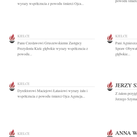
powodu śmierci
wyrazy współczucia z powodu śmierci Ojca...
KIELCE
KIELCE
Panu Czesławowi Gruszewskiemu Zastępcy
Pani Agnieszc
Prezydenta Kielc głębokie wyrazy współczucia z
Spraw Obywate
powodu...
głębokie...
KIELCE
JERZY 
Dyrektorowi Maciejowi Łatasiowi wyrazy żalu i
Z żalem przyj
współczucia z powodu śmierci Ojca Agencja...
Jerzego Szyma
ANNA 
KIELCE