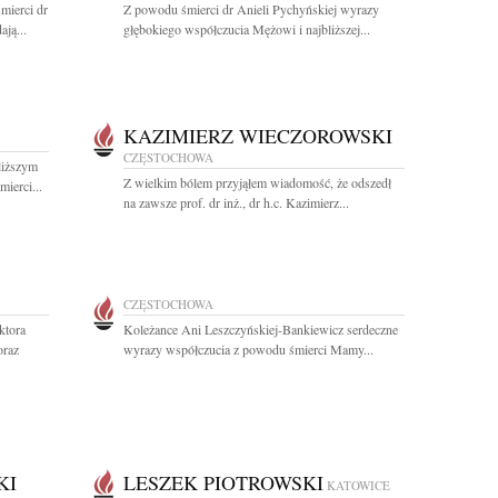
mierci dr
Z powodu śmierci dr Anieli Pychyńskiej wyrazy
ją...
głębokiego współczucia Mężowi i najbliższej...
KAZIMIERZ WIECZOROWSKI
CZĘSTOCHOWA
liższym
Z wielkim bólem przyjąłem wiadomość, że odszedł
ierci...
na zawsze prof. dr inż., dr h.c. Kazimierz...
CZĘSTOCHOWA
ktora
Koleżance Ani Leszczyńskiej-Bankiewicz serdeczne
oraz
wyrazy współczucia z powodu śmierci Mamy...
KI
LESZEK PIOTROWSKI
KATOWICE