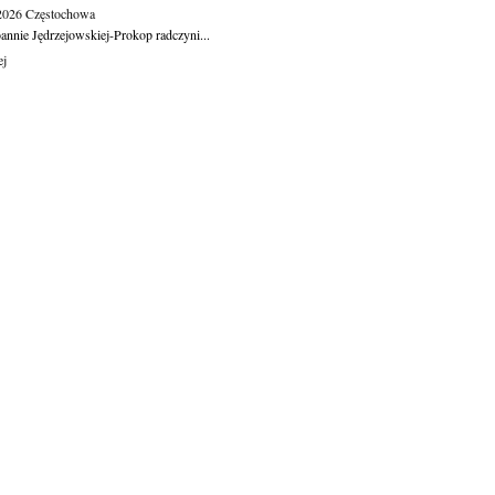
.2026
Częstochowa
oannie Jędrzejowskiej-Prokop radczyni...
ej