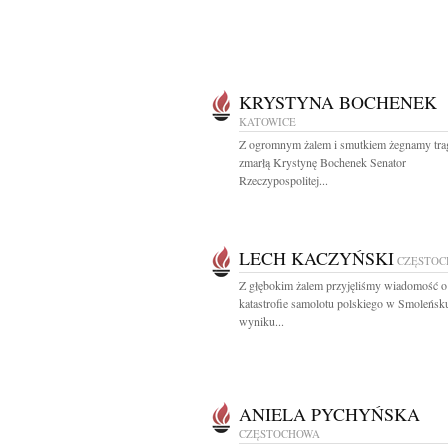
KRYSTYNA BOCHENEK
KATOWICE
Z ogromnym żalem i smutkiem żegnamy trag
zmarłą Krystynę Bochenek Senator
Rzeczypospolitej...
LECH KACZYŃSKI
CZĘSTO
Z głębokim żalem przyjęliśmy wiadomość o
katastrofie samolotu polskiego w Smoleńsk
wyniku...
ANIELA PYCHYŃSKA
CZĘSTOCHOWA