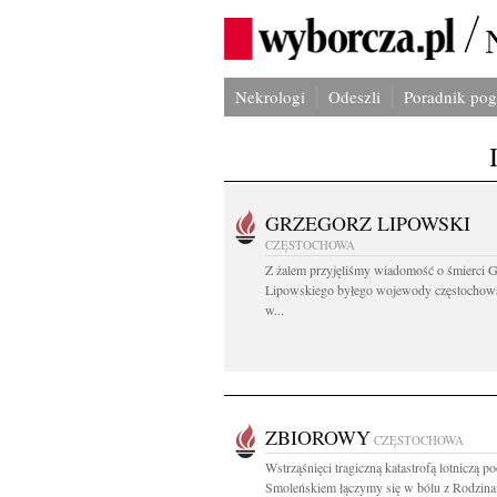
Nekrologi
Odeszli
Poradnik po
GRZEGORZ LIPOWSKI
CZĘSTOCHOWA
Z żalem przyjęliśmy wiadomość o śmierci 
Lipowskiego byłego wojewody częstochow
w...
ZBIOROWY
CZĘSTOCHOWA
Wstrząśnięci tragiczną katastrofą lotniczą p
Smoleńskiem łączymy się w bólu z Rodzinam