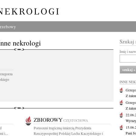
grzebowy
Inne nekrologi
Szukaj
Imię i naz
Grzegorza
skiego
INNE NE
Grzego
Z żale
Grzego
Z żale
22.06
ZBIOROWY
CZĘSTOCHOWA
Wyrazy
15.06
od
Poruszeni tragiczną śmiercią Prezydenta
Pani J
i i...
Rzeczypospolitej Polskiej Lecha Kaczyńskiego i