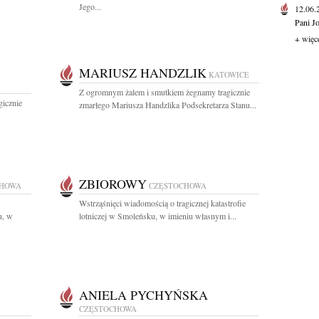
Jego...
12.06
Pani J
+ więc
MARIUSZ HANDZLIK
KATOWICE
Z ogromnym żalem i smutkiem żegnamy tragicznie
icznie
zmarłego Mariusza Handzlika Podsekretarza Stanu...
ZBIOROWY
CHOWA
CZĘSTOCHOWA
Wstrząśnięci wiadomością o tragicznej katastrofie
u, w
lotniczej w Smoleńsku, w imieniu własnym i...
ANIELA PYCHYŃSKA
CZĘSTOCHOWA