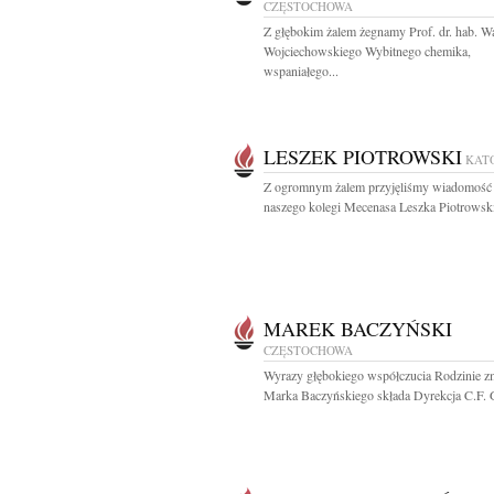
CZĘSTOCHOWA
Z głębokim żalem żegnamy Prof. dr. hab. Wa
Wojciechowskiego Wybitnego chemika,
wspaniałego...
LESZEK PIOTROWSKI
KAT
Z ogromnym żalem przyjęliśmy wiadomość 
naszego kolegi Mecenasa Leszka Piotrowski
MAREK BACZYŃSKI
CZĘSTOCHOWA
Wyrazy głębokiego współczucia Rodzinie z
Marka Baczyńskiego składa Dyrekcja C.F.