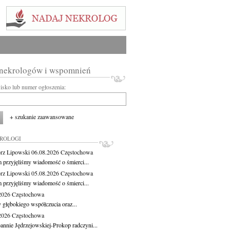
 nekrologów i wspomnień
wisko lub numer ogłoszenia:
+ szukanie zaawansowane
KROLOGI
rz Lipowski
06.08.2026
Częstochowa
m przyjęliśmy wiadomość o śmierci...
rz Lipowski
05.08.2026
Częstochowa
m przyjęliśmy wiadomość o śmierci...
.2026
Częstochowa
 głębokiego współczucia oraz...
.2026
Częstochowa
oannie Jędrzejowskiej-Prokop radczyni...