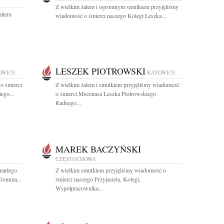
Z wielkim żalem i ogromnym smutkiem przyjęliśmy
ltera
wiadomość o śmierci naszego Kolegi Leszka...
LESZEK PIOTROWSKI
OWICE
KATOWICE
o śmierci
Z wielkim żalem i smutkiem przyjęliśmy wiadomość
ego...
o śmierci Mecenasa Leszka Piotrowskiego
Radnego...
MAREK BACZYŃSKI
CZĘSTOCHOWA
marłego
Z wielkim smutkiem przyjęliśmy wiadomość o
 Gomma...
śmierci naszego Przyjaciela, Kolegi,
Współpracownika...