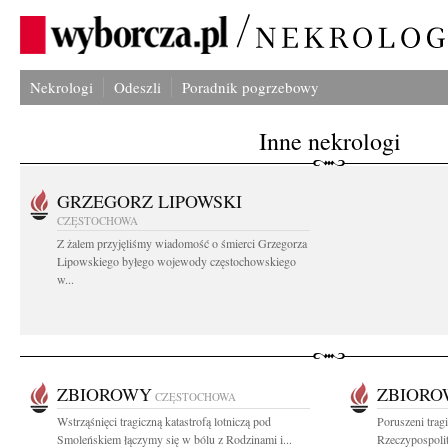
Nekrologi
Odeszli
Poradnik pogrzebowy
Inne nekrologi
GRZEGORZ LIPOWSKI
CZĘSTOCHOWA
Z żalem przyjęliśmy wiadomość o śmierci Grzegorza
Lipowskiego byłego wojewody częstochowskiego
w...
ZBIOROWY
ZBIOR
CZĘSTOCHOWA
Wstrząśnięci tragiczną katastrofą lotniczą pod
Poruszeni trag
Smoleńskiem łączymy się w bólu z Rodzinami i...
Rzeczypospolit