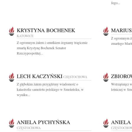
Jego...
KRYSTYNA BOCHENEK
MARIUS
KATOWICE
Z ogromnym ża
Z ogromnym żalem i smutkiem żegnamy tragicznie
zmarłego Mariu
zmarłą Krystynę Bochenek Senator
Rzeczypospolitej...
LECH KACZYŃSKI
ZBIOR
CZĘSTOCHOWA
Z głębokim żalem przyjęliśmy wiadomość o
Wstrząśnięci w
katastrofie samolotu polskiego w Smoleńsku, w
lotniczej w Sm
wyniku...
ANIELA PYCHYŃSKA
ANIELA
CZĘSTOCHOWA
CZĘSTOCHO