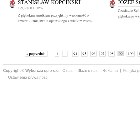
STANISŁAW KOPCIŃSKI
JÓZEF Ś
CZĘSTOCHOWA
Czesławie Ści
Z głębokim smutkiem przyjęliśmy wiadomość o
głębokiego wsp
śmierci Stanisława Kopcińskiego z wielkim żalem...
« poprzednie
1
...
94
95
96
97
98
99
100
Copyright © Wyborcza sp. z o.o.
O nas
Staże u nas
Reklama
Polityka 
Ustawienia prywatności