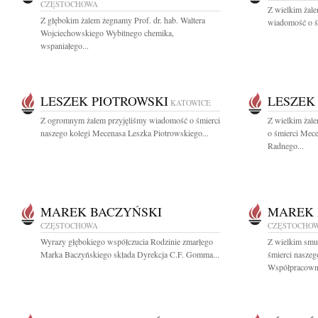
CZĘSTOCHOWA
Z wielkim żal
Z głębokim żalem żegnamy Prof. dr. hab. Waltera
wiadomość o śm
Wojciechowskiego Wybitnego chemika,
wspaniałego...
LESZEK PIOTROWSKI
LESZEK
KATOWICE
Z ogromnym żalem przyjęliśmy wiadomość o śmierci
Z wielkim żal
naszego kolegi Mecenasa Leszka Piotrowskiego...
o śmierci Mec
Radnego...
MAREK BACZYŃSKI
MAREK 
CZĘSTOCHOWA
CZĘSTOCHO
Wyrazy głębokiego współczucia Rodzinie zmarłego
Z wielkim smu
Marka Baczyńskiego składa Dyrekcja C.F. Gomma...
śmierci naszego
Współpracowni