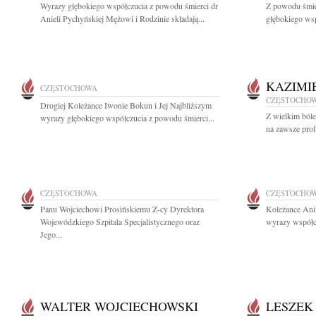
Wyrazy głębokiego współczucia z powodu śmierci dr
Z powodu śmie
Anieli Pychyńskiej Mężowi i Rodzinie składają...
głębokiego wsp
KAZIMI
CZĘSTOCHOWA
CZĘSTOCHO
Drogiej Koleżance Iwonie Bokun i Jej Najbliższym
Z wielkim ból
wyrazy głębokiego współczucia z powodu śmierci...
na zawsze prof.
CZĘSTOCHOWA
CZĘSTOCHO
Panu Wojciechowi Prosińskiemu Z-cy Dyrektora
Koleżance Ani
Wojewódzkiego Szpitala Specjalistycznego oraz
wyrazy współc
Jego...
WALTER WOJCIECHOWSKI
LESZEK