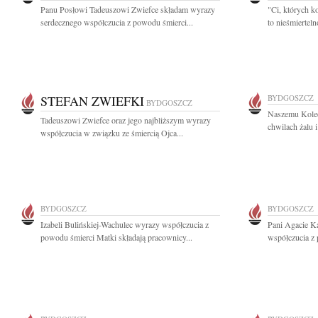
Panu Posłowi Tadeuszowi Zwiefce składam wyrazy
"Ci, których k
serdecznego współczucia z powodu śmierci...
to nieśmiertel
STEFAN ZWIEFKI
BYDGOSZCZ
BYDGOSZCZ
Naszemu Koled
Tadeuszowi Zwiefce oraz jego najbliższym wyrazy
chwilach żalu 
współczucia w związku ze śmiercią Ojca...
BYDGOSZCZ
BYDGOSZCZ
Izabeli Bulińskiej-Wachulec wyrazy współczucia z
Pani Agacie K
powodu śmierci Matki składają pracownicy...
współczucia z 