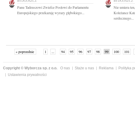
BYDGOSZCZ
BYDGOSZCZ
Panu Tadeuszowi Zwiefce Posłowi do Parlamentu
Nie umiera ten
Europejskiego przekazuję wyrazy głębokiego...
Koleżance Kat
serdecznego...
« poprzednie
1
...
94
95
96
97
98
99
100
101
następne »
Copyright © Wyborcza sp. z o.o.
O nas
Staże u nas
Reklama
Polityka 
Ustawienia prywatności