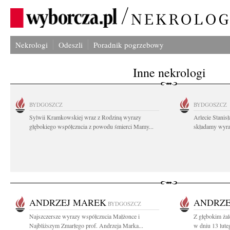
Nekrologi
Odeszli
Poradnik pogrzebowy
Inne nekrologi
BYDGOSZCZ
BYDGOSZCZ
Sylwii Kramkowskiej wraz z Rodziną wyrazy
Arlecie Stanis
głębokiego współczucia z powodu śmierci Mamy...
składamy wyraz
ANDRZEJ MAREK
ANDRZE
BYDGOSZCZ
Najszczersze wyrazy współczucia Małżonce i
Z głębokim ża
Najbliższym Zmarłego prof. Andrzeja Marka...
w dniu 13 luteg