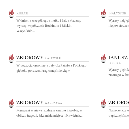
KIELCE
BIAŁYSTOK
W dniach szczególnego smutku i żalu składamy
Wyrazy najgłę
wyrazy współczucia Rodzinom i Bliskim
niepowetowanej
Wszystkich...
ZBIOROWY
JANUSZ
KATOWICE
POLSKA
W poczuciu ogromnej straty dla Państwa Polskiego
Wyrazy głęboki
głęboko poruszeni tragiczną śmiercią w...
zmarłego w kat
ZBIOROWY
ZBIOR
WARSZAWA
Pogrążeni w niewyrażalnym smutku i żałobie, w
Najszczersze 
obliczu tragedii, jaka miała miejsce 10 kwietnia...
tragicznej śmie