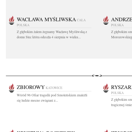
WACŁAWA MYŚLIWSKA
ANDRZE
CAŁA
POLSKA
POLSKA
Z głębokim żalem żegnamy Wacławę Myśliwską z
Z głębokim sm
domu Stec która odeszła 4 sierpnia w wieku...
Morozowskiego 
ZBIOROWY
RYSZAR
KATOWICE
POLSKA
Wśród 96 Ofiar tragedii pod Smoleńskiem znaleźli
Z głębokim sm
się ludzie mocno związani z...
tragicznej śmi