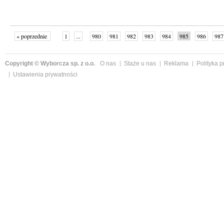
« poprzednie
1
...
980
981
982
983
984
985
986
987
następne »
Copyright © Wyborcza sp. z o.o.
O nas
Staże u nas
Reklama
Polityka 
Ustawienia prywatności