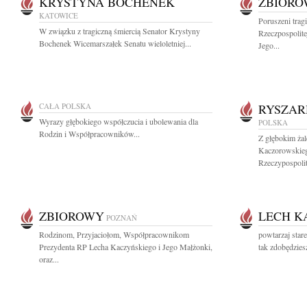
KRYSTYNA BOCHENEK
ZBIOR
KATOWICE
Poruszeni trag
W związku z tragiczną śmiercią Senator Krystyny
Rzeczpospolite
Bochenek Wicemarszałek Senatu wieloletniej...
Jego...
CAŁA POLSKA
RYSZAR
Wyrazy głębokiego współczucia i ubolewania dla
POLSKA
Rodzin i Współpracowników...
Z głębokim ża
Kaczorowskieg
Rzeczypospolite
ZBIOROWY
LECH K
POZNAŃ
Rodzinom, Przyjaciołom, Współpracownikom
powtarzaj stare
Prezydenta RP Lecha Kaczyńskiego i Jego Małżonki,
tak zdobędziesz
oraz...