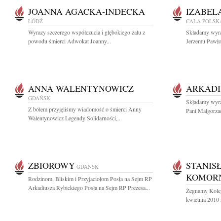
JOANNA AGACKA-INDECKA
IZABEL
ŁÓDŹ
CAŁA POLSK
Wyrazy szczerego współczucia i głębokiego żalu z
Składamy wyra
powodu śmierci Adwokat Joanny...
Jerzemu Pawło
ANNA WALENTYNOWICZ
ARKADI
GDAŃSK
Składamy wyraz
Z bólem przyjęliśmy wiadomość o śmierci Anny
Pani Małgorzac
Walentynowicz Legendy Solidarności,...
ZBIOROWY
STANIS
GDAŃSK
KOMORN
Rodzinom, Bliskim i Przyjaciołom Posła na Sejm RP
Arkadiusza Rybickiego Posła na Sejm RP Prezesa...
Żegnamy Kolegę
kwietnia 2010 