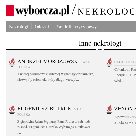
Nekrologi
Odeszli
Poradnik pogrzebowy
Inne nekrologi
ANDRZEJ MOROZOWSKI
CAŁA
CAŁA POLSK
POLSKA
Członkowi Ra
Andrzej Morozowski odszedł wspaniały dziennikarz,
Energia S.A. 
niezwykły człowiek, który długo walczył...
całej...
EUGENIUSZ BUTRUK
ZENON 
CAŁA
POLSKA
Z powodu śmie
Z głębokim żalem żegnamy Pana Profesora dr. hab.
Smolarka wyraz
n. med. Eugeniusza Butruka Wybitnego Naukowca
i...