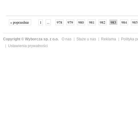
« poprzednie
1
...
978
979
980
981
982
983
984
985
następne »
Copyright © Wyborcza sp. z o.o.
O nas
Staże u nas
Reklama
Polityka 
Ustawienia prywatności