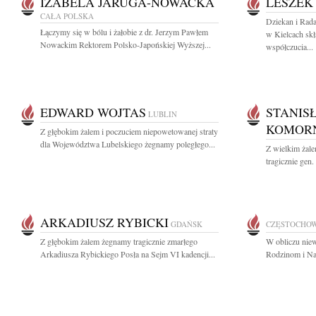
IZABELA JARUGA-NOWACKA
LESZEK
CAŁA POLSKA
Dziekan i Ra
Łączymy się w bólu i żałobie z dr. Jerzym Pawłem
w Kielcach skł
Nowackim Rektorem Polsko-Japońskiej Wyższej...
współczucia...
EDWARD WOJTAS
STANIS
LUBLIN
KOMORN
Z głębokim żalem i poczuciem niepowetowanej straty
dla Województwa Lubelskiego żegnamy poległego...
Z wielkim żal
tragicznie gen
ARKADIUSZ RYBICKI
GDAŃSK
CZĘSTOCHO
Z głębokim żalem żegnamy tragicznie zmarłego
W obliczu niew
Arkadiusza Rybickiego Posła na Sejm VI kadencji...
Rodzinom i Najb