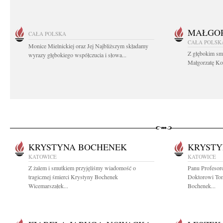
MAŁGOR
CAŁA POLSKA
CAŁA POLSK
Monice Mielnickiej oraz Jej Najbliższym składamy
Z głębokim sm
wyrazy głębokiego współczucia i słowa...
Małgorzatę Koś
KRYSTYNA BOCHENEK
KRYSTY
KATOWICE
KATOWICE
Z żalem i smutkiem przyjęliśmy wiadomość o
Panu Profesor
tragicznej śmierci Krystyny Bochenek
Doktorowi To
Wicemarszałek...
Bochenek...