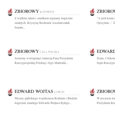
ZBIOROWY
ZBIOR
KATOWICE
Z wielkim żalem i smutkiem żegnamy tragicznie
"A jeśli komu 
zmarłych, Krystynę Bochenek wicemarszałek
Ojczyźnie..."
Senatu...
ZBIOROWY
EDWARD
CAŁA POLSKA
Jesteśmy wstrząśnięci śmiercią Pana Prezydenta
Żonie, Córkom
Rzeczypospolitej Polskiej i Jego Małżonki...
Sejm Rzeczypos
EDWARD WOJTAS
ZBIOR
LUBLIN
Wyrazy głębokiego współczucia Rodzinie i Bliskim
W poczuciu tra
tragicznie zmarłego Edwarda Wojtasa Byłego...
Prezydenta Rze