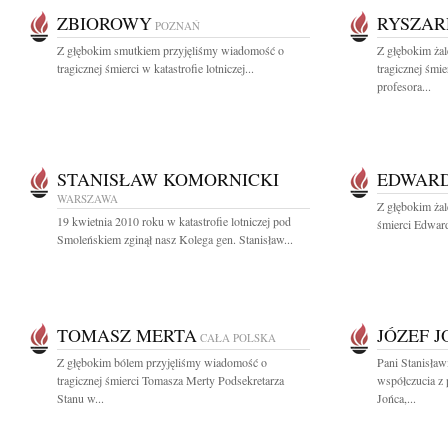
ZBIOROWY
RYSZAR
POZNAŃ
Z głębokim smutkiem przyjęliśmy wiadomość o
Z głębokim ża
tragicznej śmierci w katastrofie lotniczej...
tragicznej śmie
profesora...
STANISŁAW KOMORNICKI
EDWARD
WARSZAWA
Z głębokim żal
19 kwietnia 2010 roku w katastrofie lotniczej pod
śmierci Edward
Smoleńskiem zginął nasz Kolega gen. Stanisław...
TOMASZ MERTA
JÓZEF J
CAŁA POLSKA
Z głębokim bólem przyjęliśmy wiadomość o
Pani Stanisław
tragicznej śmierci Tomasza Merty Podsekretarza
współczucia z 
Stanu w...
Jońca,...