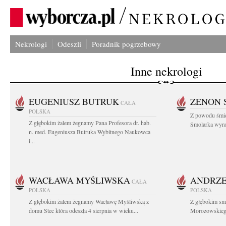
Nekrologi
Odeszli
Poradnik pogrzebowy
Inne nekrologi
EUGENIUSZ BUTRUK
ZENON 
CAŁA
POLSKA
Z powodu śmie
Z głębokim żalem żegnamy Pana Profesora dr. hab.
Smolarka wyraz
n. med. Eugeniusza Butruka Wybitnego Naukowca
i...
WACŁAWA MYŚLIWSKA
ANDRZE
CAŁA
POLSKA
POLSKA
Z głębokim żalem żegnamy Wacławę Myśliwską z
Z głębokim sm
domu Stec która odeszła 4 sierpnia w wieku...
Morozowskiego 