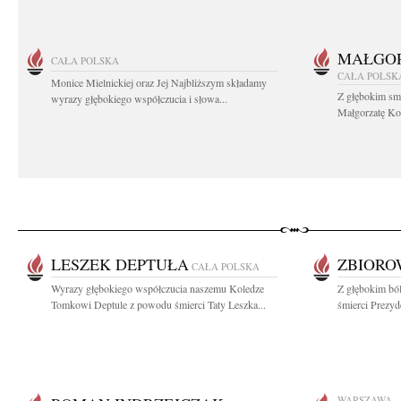
MAŁGOR
CAŁA POLSKA
CAŁA POLSK
Monice Mielnickiej oraz Jej Najbliższym składamy
Z głębokim sm
wyrazy głębokiego współczucia i słowa...
Małgorzatę Koś
LESZEK DEPTUŁA
ZBIOR
CAŁA POLSKA
Wyrazy głębokiego współczucia naszemu Koledze
Z głębokim bó
Tomkowi Deptule z powodu śmierci Taty Leszka...
śmierci Prezyd
WARSZAWA