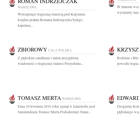
ROMAN INDRZEJCZAK
W imieniu ws
WARSZAWA
wyrażamy nasze
Wstrząśnięci tragiczną śmiercią pod Katyniem
księdza prałata Romana Indrzejczyka byłego
kapelana...
ZBIOROWY
KRZYSZ
CAŁA POLSKA
Z głębokim smutkiem i żalem przyjęliśmy
Rodzinie i Bli
wiadomość o tragicznej śmierci Prezydenta...
powodu tragicz
TOMASZ MERTA
EDWARD
WARSZAWA
Dnia 10 kwietnia 2010 roku zginął w katastrofie pod
Drogiemu Kole
Smoleńskiem Tomasz Merta Podsekretarz Stanu...
głębokiego wsp