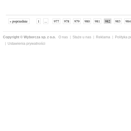
« poprzednie
1
...
977
978
979
980
981
982
983
984
następne »
Copyright © Wyborcza sp. z o.o.
O nas
Staże u nas
Reklama
Polityka 
Ustawienia prywatności