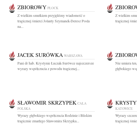
ZBIOROWY
ZBIOR
PŁOCK
Z wielkim smutkiem przyjęliśmy wiadomość o
Z wielkim smu
tragicznej śmierci Jolanty Szymanek-Deresz Posła
tragicznej śmie
na...
JACEK SURÓWKA
ZBIOR
WARSZAWA
Pani dr hab. Krystynie Łuczak-Surówce najszczersze
Nie umiera te
wyrazy współczucia z powodu tragicznej...
głębokiego wspó
SŁAWOMIR SKRZYPEK
KRYSTY
CAŁA
POLSKA
KATOWICE
Wyrazy głębokiego współczucia Rodzinie i Bliskim
Wyrazy szczer
tragicznie zmarłego Sławomira Skrzypka...
tragicznej śmi