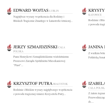
EDWARD WOJTAS
KRYSTY
LUBLIN
KATOWICE
Najgłębsze wyrazy współczucia dla Rodziny i
Rodzinie i Bli
Bliskich Tragicznie Zmarłego w katastrofie lotniczej...
z powodu tragi
JERZY SZMAJDZIŃSKI
JANINA
CAŁA
POLSKA
Z wielkim ból
Panu Henrykowi Szmajdzińskiemu wieloletniemu
Fetlińską Sena
Prezesowi Zarządu Spółdzielni Mieszkaniowej
"Piast"...
KRZYSZTOF PUTRA
IZABEL
BIAŁYSTOK
CAŁA POLSK
Rodzinie i Bliskim wyrazy najgłębszego współczucia
Z żalem żegna
z powodu tragicznej śmierci Krzysztofa Putry...
Przewodnicząc
ds....