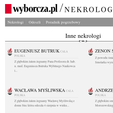
Nekrologi
Odeszli
Poradnik pogrzebowy
Inne nekrologi
EUGENIUSZ BUTRUK
ZENON 
CAŁA
POLSKA
Z powodu śmie
Z głębokim żalem żegnamy Pana Profesora dr. hab.
Smolarka wyraz
n. med. Eugeniusza Butruka Wybitnego Naukowca
i...
WACŁAWA MYŚLIWSKA
ANDRZE
CAŁA
POLSKA
POLSKA
Z głębokim żalem żegnamy Wacławę Myśliwską z
Z głębokim sm
domu Stec która odeszła 4 sierpnia w wieku...
Morozowskiego 