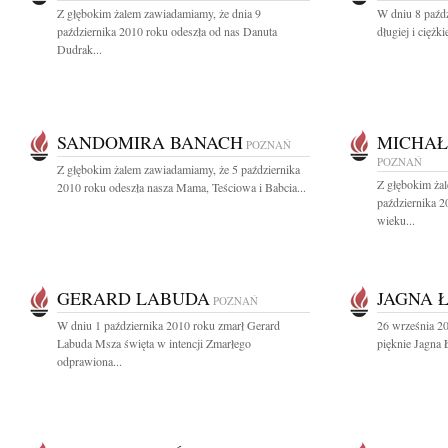
Z głębokim żalem zawiadamiamy, że dnia 9
W dniu 8 paźdz
października 2010 roku odeszła od nas Danuta
długiej i ciężk
Dudrak...
SANDOMIRA BANACH
MICHAŁ
POZNAŃ
POZNAŃ
Z głębokim żalem zawiadamiamy, że 5 października
Z głębokim ża
2010 roku odeszła nasza Mama, Teściowa i Babcia...
października 2
wieku...
GERARD LABUDA
JAGNA 
POZNAŃ
W dniu 1 października 2010 roku zmarł Gerard
26 września 20
Labuda Msza święta w intencji Zmarłego
pięknie Jagna 
odprawiona...