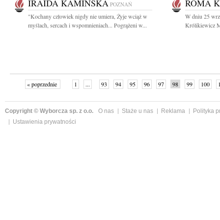
IRAIDA KAMIŃSKA
ROMA K
POZNAŃ
"Kochany człowiek nigdy nie umiera, Żyje wciąż w
W dniu 25 wrz
myślach, sercach i wspomnieniach... Pogrążeni w...
Królikiewicz M
« poprzednie
1
...
93
94
95
96
97
98
99
100
następne »
Copyright © Wyborcza sp. z o.o.
O nas
Staże u nas
Reklama
Polityka 
Ustawienia prywatności