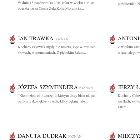
W dniu 15 października 2010 roku w wieku 106 lat
października 20
odeszła nasza Ciocia Zula Zofia Morawska...
JAN TRAWKA
ANTONI
POZNAŃ
Kochany człowiek nigdy nie umiera, żyje w myślach,
Z wielkim żal
słowach, wspomnieniach. Z głębokim żalem...
wspaniałego wy
JÓZEFA SZYMENDERA
JERZY Ł
POZNAŃ
"Niebo złote ci otworzę, w którym ciszy biała nić jak
Kochany Człow
ogromny dźwięków orzech, który pęknie, aby...
myślach, słow
żalem...
DANUTA DUDRAK
MIECZY
POZNAŃ