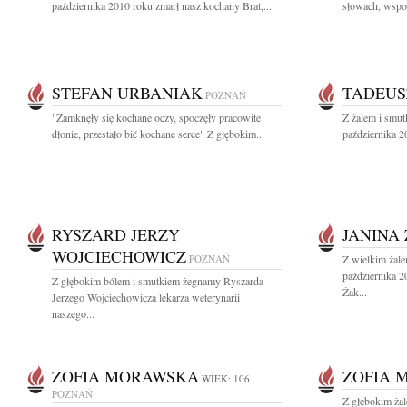
października 2010 roku zmarł nasz kochany Brat,...
słowach, wspom
STEFAN URBANIAK
TADEUS
POZNAŃ
"Zamknęły się kochane oczy, spoczęły pracowite
Z żalem i smu
dłonie, przestało bić kochane serce" Z głębokim...
października 2
RYSZARD JERZY
JANINA
WOJCIECHOWICZ
POZNAŃ
Z wielkim żal
października 2
Z głębokim bólem i smutkiem żegnamy Ryszarda
Żak...
Jerzego Wojciechowicza lekarza weterynarii
naszego...
ZOFIA MORAWSKA
ZOFIA 
WIEK: 106
POZNAŃ
Z głębokim ża