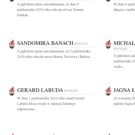
Z głębokim żalem zawiadamiamy, że dnia 9
W dniu 8 paźdz
października 2010 roku odeszła od nas Danuta
długiej i ciężk
Dudrak...
SANDOMIRA BANACH
MICHAŁ
POZNAŃ
POZNAŃ
Z głębokim żalem zawiadamiamy, że 5 października
Z głębokim ża
2010 roku odeszła nasza Mama, Teściowa i Babcia...
października 2
wieku...
GERARD LABUDA
JAGNA 
POZNAŃ
W dniu 1 października 2010 roku zmarł Gerard
26 września 20
Labuda Msza święta w intencji Zmarłego
pięknie Jagna 
odprawiona...