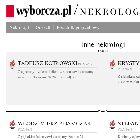
Nekrologi
Odeszli
Poradnik pogrzebowy
Inne nekrologi
TADEUSZ KOTŁOWSKI
KRYST
POZNAŃ
POZNAŃ
Z ogromnym żalem i bólem w sercu zawiadamiamy,
Z głębokim żal
że w dniu 3 sierpnia 2026 r. odszedł od...
2026 w wieku 9
WŁODZIMIERZ ADAMCZAK
STEFAN
POZNAŃ
POZNAŃ
Z głębokim żalem zawiadamiamy, że dnia 24
Kochany człowi