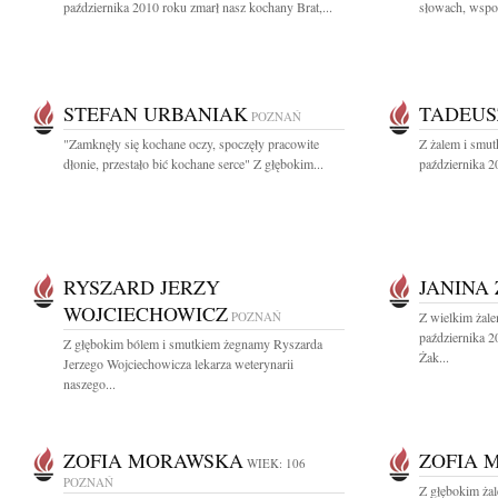
października 2010 roku zmarł nasz kochany Brat,...
słowach, wspom
STEFAN URBANIAK
TADEUS
POZNAŃ
"Zamknęły się kochane oczy, spoczęły pracowite
Z żalem i smu
dłonie, przestało bić kochane serce" Z głębokim...
października 2
RYSZARD JERZY
JANINA
WOJCIECHOWICZ
POZNAŃ
Z wielkim żal
października 2
Z głębokim bólem i smutkiem żegnamy Ryszarda
Żak...
Jerzego Wojciechowicza lekarza weterynarii
naszego...
ZOFIA MORAWSKA
ZOFIA 
WIEK: 106
POZNAŃ
Z głębokim ża