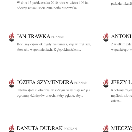
W dniu 15 października 2010 roku w wieku 106 lat
października 20
odeszła nasza Ciocia Zula Zofia Morawska...
JAN TRAWKA
ANTONI
POZNAŃ
Kochany człowiek nigdy nie umiera, żyje w myślach,
Z wielkim żal
słowach, wspomnieniach. Z głębokim żalem...
wspaniałego wy
JÓZEFA SZYMENDERA
JERZY Ł
POZNAŃ
"Niebo złote ci otworzę, w którym ciszy biała nić jak
Kochany Człow
ogromny dźwięków orzech, który pęknie, aby...
myślach, słow
żalem...
DANUTA DUDRAK
MIECZY
POZNAŃ