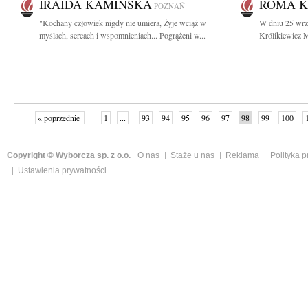
IRAIDA KAMIŃSKA
ROMA K
POZNAŃ
"Kochany człowiek nigdy nie umiera, Żyje wciąż w
W dniu 25 wrz
myślach, sercach i wspomnieniach... Pogrążeni w...
Królikiewicz M
« poprzednie
1
...
93
94
95
96
97
98
99
100
następne »
Copyright © Wyborcza sp. z o.o.
O nas
Staże u nas
Reklama
Polityka 
Ustawienia prywatności