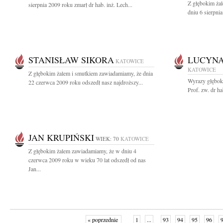
Z głębokim ża
sierpnia 2009 roku zmarł dr hab. inż. Lech...
dniu 6 sierpnia
STANISŁAW SIKORA
LUCYNA
KATOWICE
KATOWICE
Z głębokim żalem i smutkiem zawiadamiamy, że dnia
Wyrazy głębok
22 czerwca 2009 roku odszedł nasz najdroższy...
Prof. zw. dr h
JAN KRUPIŃSKI
WIEK: 70
KATOWICE
Z głębokim żalem zawiadamiamy, że w dniu 4
czerwca 2009 roku w wieku 70 lat odszedł od nas
Jan...
« poprzednie
1
...
93
94
95
96