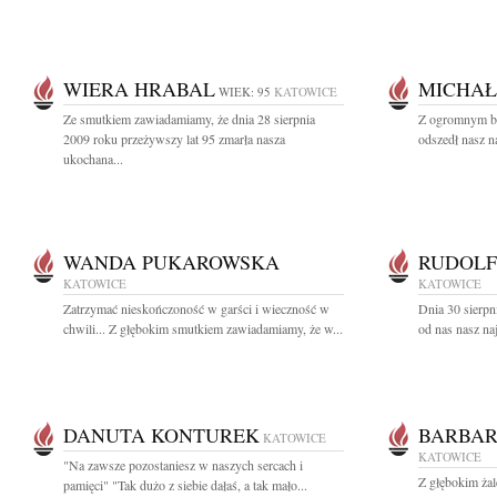
WIERA HRABAL
MICHAŁ
WIEK: 95
KATOWICE
Ze smutkiem zawiadamiamy, że dnia 28 sierpnia
Z ogromnym bó
2009 roku przeżywszy lat 95 zmarła nasza
odszedł nasz n
ukochana...
WANDA PUKAROWSKA
RUDOLF
KATOWICE
KATOWICE
Zatrzymać nieskończoność w garści i wieczność w
Dnia 30 sierpn
chwili... Z głębokim smutkiem zawiadamiamy, że w...
od nas nasz na
DANUTA KONTUREK
BARBA
KATOWICE
KATOWICE
"Na zawsze pozostaniesz w naszych sercach i
Z głębokim ża
pamięci" "Tak dużo z siebie dałaś, a tak mało...