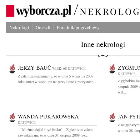
Nekrologi
Odeszli
Poradnik pogrzebowy
Inne nekrologi
JERZY BAUĆ
ZYGMUN
WIEK: 68
KATOWICE
KATOWICE
Z żalem zawiadamiamy, że w dniu 5 września 2009
Z głębokim ża
roku zmarł w wieku 68 lat Jerzy Bauć Uroczystość...
sierpnia 2009 
wet....
WANDA PUKAROWSKA
JAN PS
KATOWICE
Z najgłębszym
..."Można odejść i być blisko"... Z głębokim żalem
w dniu 28 sier
zawiadamiam, że w dniu 31 sierpnia 2009 roku...