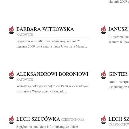
sierpnia 2009 
BARBARA WITKOWSKA
JANUSZ
KATOWICE
21 sierpnia 20
Pogrążeni w smutku zawiadamiamy, że dnia 25
Janusza Kubow
sierpnia 2009 roku zmarła nasza Ukochana Mama...
ALEKSANDROWI BORONIOWI
GINTER
KATOWICE
Dnia 10 sierpn
Wyrazy głębokiego współczucia Panu Aleksandrowi
Zasłużony dzia
Boroniowi Wiceprezesowi Zarządu...
LECH SZECÓWKA
LECH S
CZĘSTOCHOWA
CZĘSTOCHO
Z głębokim smutkiem informujemy, że dnia 6