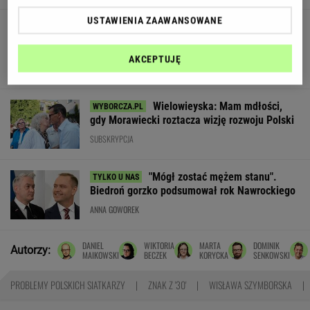
USTAWIENIA ZAAWANSOWANE
Edukacja domowa nie dla każdego. Jak
rozpoznać, że dziecko potrzebuje innego
modelu nauki?
AKCEPTUJĘ
MATERIAŁ PROMOCYJNY
Wielowieyska: Mam mdłości,
gdy Morawiecki roztacza wizję rozwoju Polski
SUBSKRYPCJA
"Mógł zostać mężem stanu".
Biedroń gorzko podsumował rok Nawrockiego
ANNA GOWOREK
DANIEL
WIKTORIA
MARTA
DOMINIK
Autorzy:
MAIKOWSKI
BECZEK
KORYCKA
SENKOWSKI
PROBLEMY POLSKICH SIATKARZY
ZNAK Z '30'
WISŁAWA SZYMBORSKA