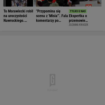
To Morawiecki robił
"Przypomina się
na uroczystości
scena z 'Misia'". Fala
Ekspertka o
Nawrockiego.
komentarzy po
przemowie
ZUZANNA KWASEK
Posłanka PiS:
rocznicy
Nawrockiego.
Skandal
Nawrockiego
"Błyskotliwie nie
jest"