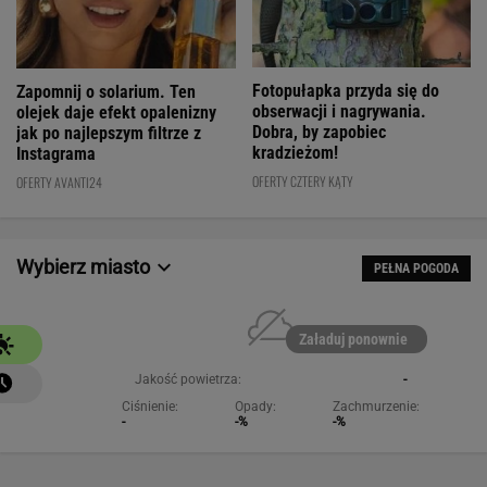
Fotopułapka przyda się do
Zapomnij o solarium. Ten
obserwacji i nagrywania.
olejek daje efekt opalenizny
Dobra, by zapobiec
jak po najlepszym filtrze z
kradzieżom!
Instagrama
OFERTY CZTERY KĄTY
OFERTY AVANTI24
Wybierz miasto
PEŁNA POGODA
Załaduj ponownie
Jakość powietrza:
-
Ciśnienie:
Opady:
Zachmurzenie:
-
-%
-%