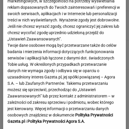
marketingowych, w szczególności na potrzeby wyświetlania
reklam dopasowanych do Twoich zainteresowań i preferencji w
swoich serwisach, aplikacjach i w Internecie lub personalizacji
Dramat uczestników pielgrzymki. Runął na
treści w nich wyświetlanych. Wyrażenie zgody jest dobrowolne.
nich konar drzewa
Jeśli nie chcesz wyrazić zgody, chcesz ograniczyć jej zakres lub
chcesz wycofać zgodę uprzednio udzieloną przejdź do
„Ustawień Zaawansowanych”.
Twoje dane osobowe mogą być przetwarzane także do celów
Rekord padł w niewielkim stawie. Taki okaz
badania i mierzenia informacji dotyczących funkcjonowania
trafia się bardzo rzadko
serwisów i aplikacji lub łączone z danymi dot. świadczonych
Tobie usług. W określonych przypadkach przetwarzanie
danych nie wymaga zgody i odbywa się w oparciu o
uzasadniony interes Gazeta.pl, jej spółki powiązanej – Agora
S.A. – lub Zaufanych Partnerów. Takiemu przetwarzaniu
możesz się sprzeciwić, przechodząc do „Ustawień
Zaawansowanych” lub przez kontakt z administratorem – w
zależności od zakresu sprzeciwu i podmiotu, wobec którego
jest kierowany. Więcej informacji o przetwarzaniu danych
osobowych znajdziesz w dokumencie
Polityka Prywatności
Gazeta.pl
i
Polityka Prywatności Agora S.A.