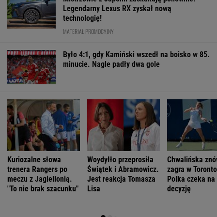
Legendarny Lexus RX zyskał nową
technologię!
MATERIAŁ PROMOCYJNY
Było 4:1, gdy Kamiński wszedł na boisko w 85.
minucie. Nagle padły dwa gole
Kuriozalne słowa
Woydyłło przeprosiła
Chwalińska zn
trenera Rangers po
Świątek i Abramowicz.
zagra w Toront
meczu z Jagiellonią.
Jest reakcja Tomasza
Polka czeka na
"To nie brak szacunku"
Lisa
decyzję