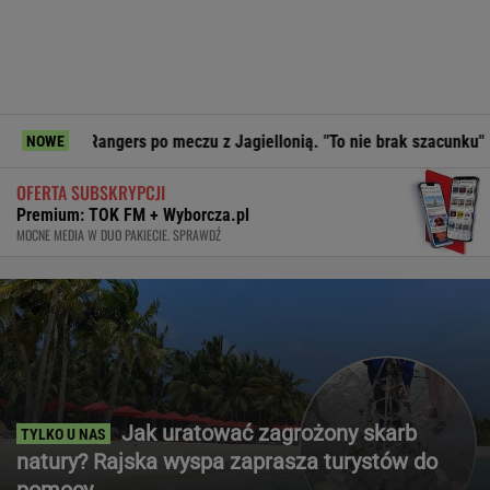
angers po meczu z Jagiellonią. "To nie brak szacunku"
Prez
NOWE
OFERTA SUBSKRYPCJI
Premium: TOK FM + Wyborcza.pl
MOCNE MEDIA W DUO PAKIECIE. SPRAWDŹ
Jak uratować zagrożony skarb
natury? Rajska wyspa zaprasza turystów do
pomocy