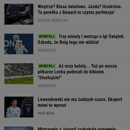
Wnętrze? Klasa światowa. Jazda? Uzależnia.
Ta perełka z Bawarii to czysta perfekcja!
MATERIAŁ PROMOCYJNY
Trzy minuty i wstrząs u Igi Świątek.
Szkoda, że Roig tego nie widział
SUBSKRYPCJA
Aż oczy bolały... Tuż po meczu
piłkarze Lecha podeszli do kibiców.
"Słuchajcie!"
SUBSKRYPCJA
Lewandowski nie ma żadnych szans. Ekspert
mówi to wprost
PIŁKA NOŻNA
Mistrzowie z Japonii zaskakują ponownie.