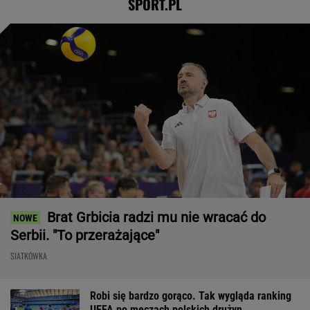
SPORT.PL
Brat Grbicia radzi mu nie wracać do
Serbii. "To przerażające"
SIATKÓWKA
Robi się bardzo gorąco. Tak wygląda ranking
UEFA po meczach polskich drużyn