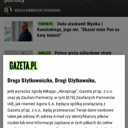
NATALIA KONDRATIUK-ŚWIERUBSKA
Duda ułaskawił Wąsika i
Kamińskiego, jego nie. "Skazał mnie Pan na
karę śmierci"
Polsce grożą miliardowe straty
rocznie. Są wyliczenia
LESZEK KOSTRZEWSKI
Droga Użytkowniczko, Drogi Użytkowniku,
Pracownicy branży IT śmieją się
przez łzy. Zwolnienia w łódzkiej siedzibie
jeśli wyrazisz zgodę klikając „Akceptuję”, Gazeta.pl sp. z o.o.
wielkiej firmy
oraz jej Zaufani Partnerzy, w tym [
676
] Zaufanych Partnerów
SUBSKRYPCJA
IAB, jak również Agora S.A. będąca spółką powiązaną z
Gazeta.pl sp. z o.o., będą przetwarzać Twoje dane osobowe
Urzędnicy pukają do domów. Chcą paragonów
takie jak adresy IP, adresy e-mail czy identyfikatory plików
cookie lub inne informacje zapisane w tych plikach do celów
MATERIAŁ PROMOCYJNY