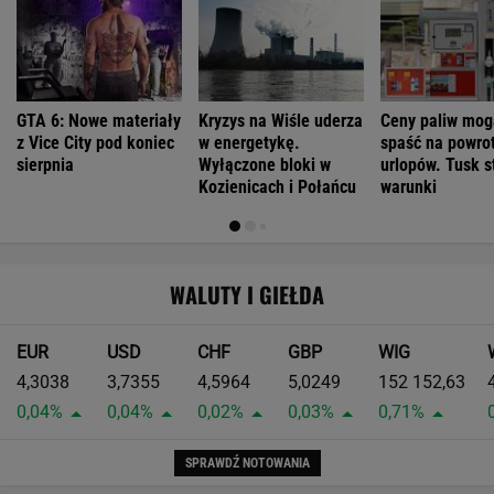
GTA 6: Nowe materiały
Kryzys na Wiśle uderza
Ceny paliw mog
z Vice City pod koniec
w energetykę.
spaść na powrot
sierpnia
Wyłączone bloki w
urlopów. Tusk s
Kozienicach i Połańcu
warunki
WALUTY I GIEŁDA
EUR
USD
CHF
GBP
WIG
4,3038
3,7355
4,5964
5,0249
152 152,63
0,04%
0,04%
0,02%
0,03%
0,71%
SPRAWDŹ NOTOWANIA