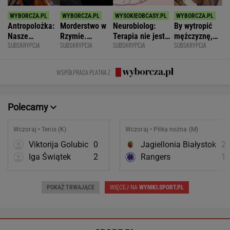
Antropolożka:
Morderstwo w
Neurobiolog:
By wytropić
Nasze
Rzymie.
Terapia nie jest
mężczyznę,
SUBSKRYPCJA
SUBSKRYPCJA
SUBSKRYPCJA
SUBSKRYPCJA
społeczeństwo
Dlaczego
konieczna. Mózg
nie musi
nie lubi dzieci
synowie
jest podatny na
nawet
zniszczyli
zmianę
wstawać z
WSPÓŁPRACA PŁATNA Z
swoje życia?
krzesła.
Polecamy
Wczoraj • Tenis (K)
Wczoraj • Piłka nożna (M)
Viktorija Golubic
0
Jagiellonia Białystok
2
Iga Świątek
2
Rangers
1
POKAŻ TRWAJĄCE
WIĘCEJ NA
WYNIKI.SPORT.PL