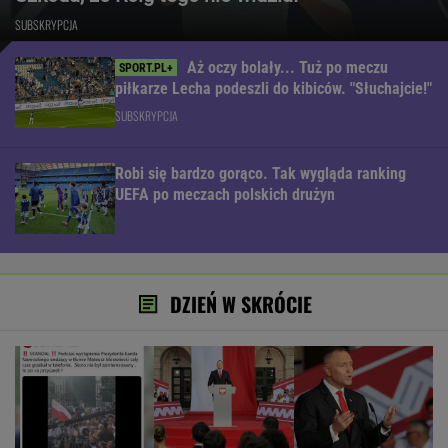
SUBSKRYPCJA
Aż oczy bolały... Tuż po meczu
piłkarze Lecha podeszli do kibiców. "Słuchajcie!"
SUBSKRYPCJA
Robi się bardzo gorąco. Tak wygląda ranking
UEFA po meczach polskich drużyn
DZIEŃ W SKRÓCIE