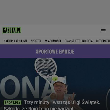
NAJPOPULARNIEJSZE
SPORT.PL
WIADOMOŚCI
FINANSE I TECHNOLOGIA
MOTORYZA
SPORTOWE EMOCJE
Trzy minuty i wstrząs u Igi Świątek.
Szkoda, że Roig tego nie widział