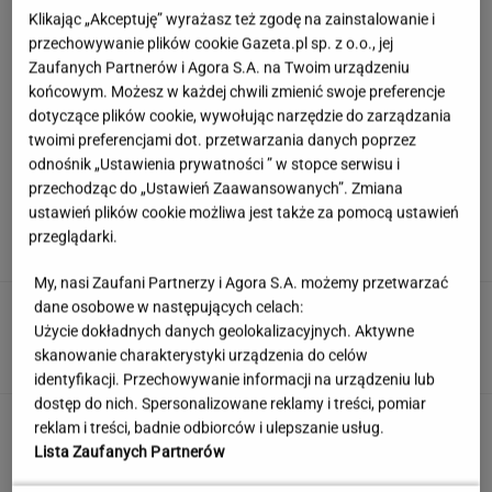
Klikając „Akceptuję” wyrażasz też zgodę na zainstalowanie i
przechowywanie plików cookie Gazeta.pl sp. z o.o., jej
Zaufanych Partnerów i Agora S.A. na Twoim urządzeniu
końcowym. Możesz w każdej chwili zmienić swoje preferencje
dotyczące plików cookie, wywołując narzędzie do zarządzania
twoimi preferencjami dot. przetwarzania danych poprzez
odnośnik „Ustawienia prywatności ” w stopce serwisu i
przechodząc do „Ustawień Zaawansowanych”. Zmiana
Europejski Bank Centralny miażdży pomysł
ustawień plików cookie możliwa jest także za pomocą ustawień
Nawrockiego i Glapińskiego
przeglądarki.
My, nasi Zaufani Partnerzy i Agora S.A. możemy przetwarzać
dane osobowe w następujących celach:
Nie dostała się do liceum mimo
świetnych wyników. Kuratorium wyjaśnia
Użycie dokładnych danych geolokalizacyjnych. Aktywne
skanowanie charakterystyki urządzenia do celów
KLAUDIA KIERZKOWSKA
identyfikacji. Przechowywanie informacji na urządzeniu lub
dostęp do nich. Spersonalizowane reklamy i treści, pomiar
Quiz językowy: Większość Polaków niestety
reklam i treści, badnie odbiorców i ulepszanie usług.
myli te słowa. A ty?
Lista Zaufanych Partnerów