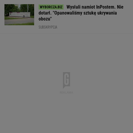
Wysłali namiot InPostem. Nie
dotarł. "Opanowaliśmy sztukę ukrywania
obozu"
SUBSKRYPCJA