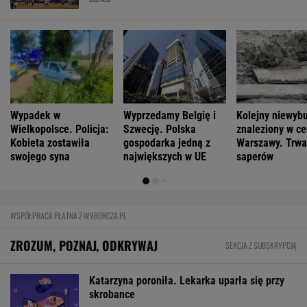
Wypadek w
Wyprzedamy Belgię i
Kolejny niewyb
Wielkopolsce. Policja:
Szwecję. Polska
znaleziony w c
Kobieta zostawiła
gospodarka jedną z
Warszawy. Trwa
swojego syna
największych w UE
saperów
WSPÓŁPRACA PŁATNA Z WYBORCZA.PL
ZROZUM, POZNAJ, ODKRYWAJ
SEKCJA Z SUBSKRYPCJĄ
Katarzyna poroniła. Lekarka uparła się przy
skrobance