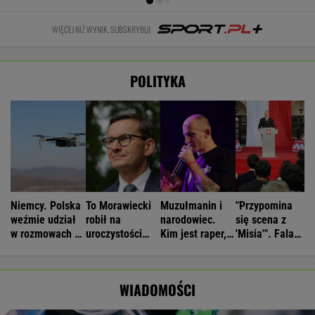
WIĘCEJ NIŻ WYNIK. SUBSKRYBUJ
POLITYKA
Niemcy. Polska
To Morawiecki
Muzułmanin i
"Przypomina
weźmie udział
robił na
narodowiec.
się scena z
w rozmowach o
uroczystości
Kim jest raper,
'Misia'". Fala
zagrożeniach
Nawrockiego.
który wystąpił
komentarzy po
Jest nagranie.
przed
rocznicy
"Skandal"
Nawrockim?
Nawrockiego
WIADOMOŚCI