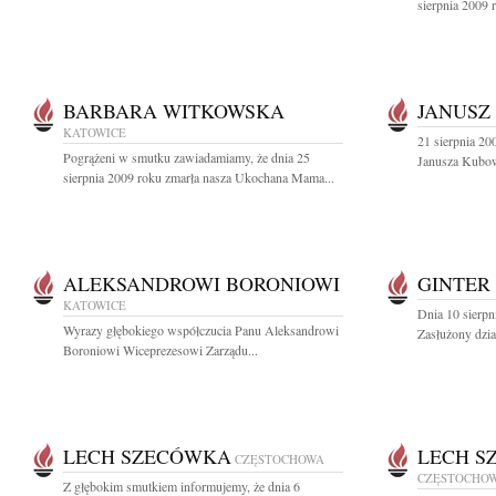
sierpnia 2009 
BARBARA WITKOWSKA
JANUSZ
KATOWICE
21 sierpnia 20
Pogrążeni w smutku zawiadamiamy, że dnia 25
Janusza Kubow
sierpnia 2009 roku zmarła nasza Ukochana Mama...
ALEKSANDROWI BORONIOWI
GINTER
KATOWICE
Dnia 10 sierpn
Wyrazy głębokiego współczucia Panu Aleksandrowi
Zasłużony dzia
Boroniowi Wiceprezesowi Zarządu...
LECH SZECÓWKA
LECH S
CZĘSTOCHOWA
CZĘSTOCHO
Z głębokim smutkiem informujemy, że dnia 6