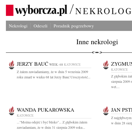
Nekrologi
Odeszli
Poradnik pogrzebowy
Inne nekrologi
JERZY BAUĆ
ZYGMUN
WIEK: 68
KATOWICE
KATOWICE
Z żalem zawiadamiamy, że w dniu 5 września 2009
Z głębokim ża
roku zmarł w wieku 68 lat Jerzy Bauć Uroczystość...
sierpnia 2009 
wet....
WANDA PUKAROWSKA
JAN PS
KATOWICE
Z najgłębszym
..."Można odejść i być blisko"... Z głębokim żalem
w dniu 28 sier
zawiadamiam, że w dniu 31 sierpnia 2009 roku...