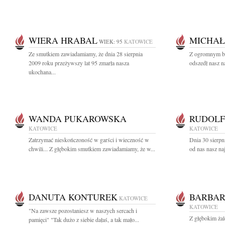
WIERA HRABAL
MICHAŁ
WIEK: 95
KATOWICE
Ze smutkiem zawiadamiamy, że dnia 28 sierpnia
Z ogromnym bó
2009 roku przeżywszy lat 95 zmarła nasza
odszedł nasz n
ukochana...
WANDA PUKAROWSKA
RUDOLF
KATOWICE
KATOWICE
Zatrzymać nieskończoność w garści i wieczność w
Dnia 30 sierpn
chwili... Z głębokim smutkiem zawiadamiamy, że w...
od nas nasz na
DANUTA KONTUREK
BARBA
KATOWICE
KATOWICE
"Na zawsze pozostaniesz w naszych sercach i
Z głębokim ża
pamięci" "Tak dużo z siebie dałaś, a tak mało...