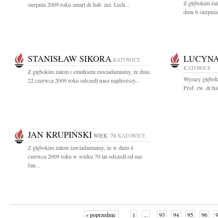
Z głębokim ża
sierpnia 2009 roku zmarł dr hab. inż. Lech...
dniu 6 sierpnia
STANISŁAW SIKORA
LUCYNA
KATOWICE
KATOWICE
Z głębokim żalem i smutkiem zawiadamiamy, że dnia
Wyrazy głębok
22 czerwca 2009 roku odszedł nasz najdroższy...
Prof. zw. dr h
JAN KRUPIŃSKI
WIEK: 70
KATOWICE
Z głębokim żalem zawiadamiamy, że w dniu 4
czerwca 2009 roku w wieku 70 lat odszedł od nas
Jan...
« poprzednie
1
...
93
94
95
96