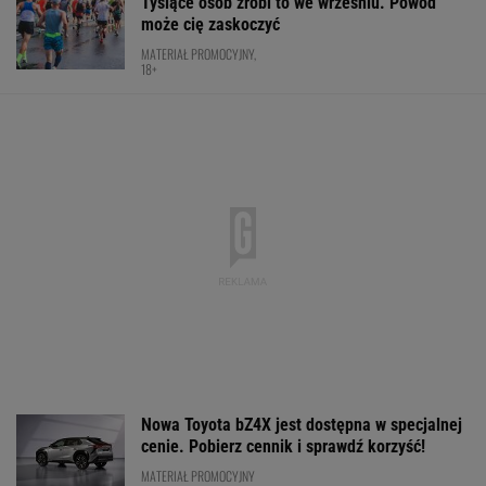
Usyk wprost wskazał, kto wygra wojnę w
Ukrainie
BOKS
Konkurencja nie nadąża za jego tempem.
Toyota Corolla Cross rozgrzała rynek i
pokazuje, kto tu rozdaje karty!
MATERIAŁ PROMOCYJNY
Tak Donald Tusk zareagował na wygraną
Niewiadomej-Phinney
KOLARSTWO