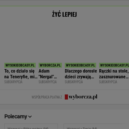
Polonia Bytom
2
Botic van de Zandschulp
Pogoń Siedlce
2
Hubert Hurkacz
POKAŻ TRWAJĄCE
WIĘCEJ NA
WYNIKI.SPORT.PL
SPORT.PL