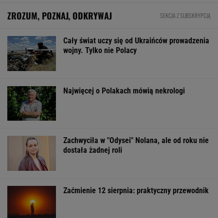
Pierwszy etap GAT zakończony. To
strategiczna inwestycja dla polskiego
eksportu
MATERIAŁ PROMOCYJNY
ZUS dopłaca Ukraińcom do emerytur.
Konfederacja grzmi, ale zapomina o ważnej
rzeczy