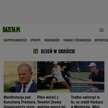
NAJPOPULARNIEJSZE
SPORT.PL
WIADOMOŚCI
FINANSE I TECHNOLOGIA
MOTORYZA
DZIEŃ W SKRÓCIE
Manifestacja pod
Pilne wieści z
Trudno uwierzyć w
Kancelarią Premiera.
Toronto! Znamy
to, co zrobił Hurkacz
Organizatorzy złożyli
godzinę meczu Igi
w Montrealu. Miał