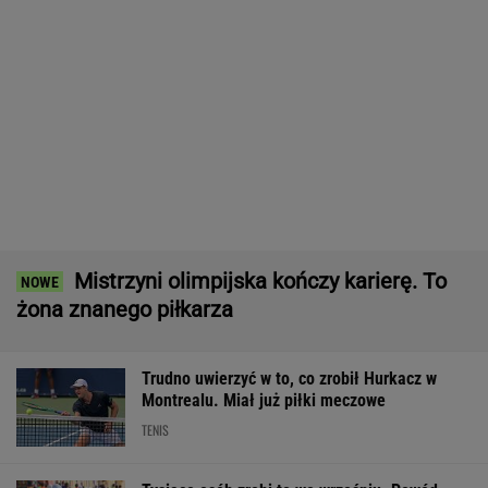
Nowa Toyota bZ4X jest dostępna w specjalnej
cenie. Pobierz cennik i sprawdź korzyść!
MATERIAŁ PROMOCYJNY
Pilne wieści z Toronto! Znamy godzinę meczu
Iga Świątek - Marta Kostiuk
TENIS
Absolutna sensacja w Toronto! Andriejewa
odpada w III rundzie!
TENIS