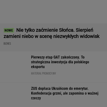
morskie farmy wiatrowe na LNG
BIZNES
Import saudyjskiej
Praca od zaraz. Nie
Nowe eLicytacj
ropy do USA spadł do
trzeba mieć dyplomu,
ruszyły pełną p
zera. Sprytni
żeby zarabiać 13 tys.
Dużo samochod
Amerykanie mają
złotych
dobrej cenie
nowe źródło
WALUTY I GIEŁDA
EUR
USD
CHF
GBP
WIG