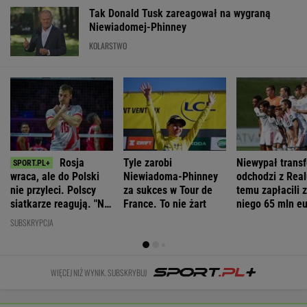
Gibała ogłosił
ws. sankcji dla
Nawrockiego
poparcie dla
start w
Rosji.
oburzyły
PiS w sondażu
wyborach na
Amerykański
Zacharową.
od lat. Doda i
prezydenta
Senat
"Kliniczna
jej były mąż
miasta
zagłosował
rusofobia"
oskarżeni
WIADOMOŚCI
Kiedy upały wrócą do Polski? IMGW wskazał
dwa okresy