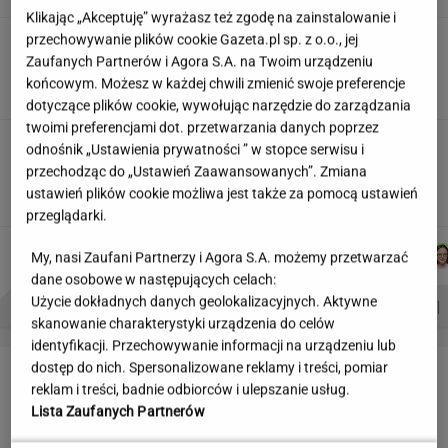
Klikając „Akceptuję” wyrażasz też zgodę na zainstalowanie i
przechowywanie plików cookie Gazeta.pl sp. z o.o., jej
Partnerka Litewki po jego
śmierci: Niektórzy zlecieli się jak sępy
Zaufanych Partnerów i Agora S.A. na Twoim urządzeniu
końcowym. Możesz w każdej chwili zmienić swoje preferencje
SUBSKRYPCJA
dotyczące plików cookie, wywołując narzędzie do zarządzania
twoimi preferencjami dot. przetwarzania danych poprzez
Wzięli pod lupę wielką reformę Muska. Gdzie
odnośnik „Ustawienia prywatności ” w stopce serwisu i
się podziały miliardy oszczędności?
przechodząc do „Ustawień Zaawansowanych”. Zmiana
ustawień plików cookie możliwa jest także za pomocą ustawień
MARIA KORCZ
przeglądarki.
MARTA
JAKUB
JUSTYNA
MARCIN
Autorzy:
My, nasi Zaufani Partnerzy i Agora S.A. możemy przetwarzać
NOWAK
BALCERSKI
BRYCZKOWSKA
KOZŁOWSKI
dane osobowe w następujących celach:
Użycie dokładnych danych geolokalizacyjnych. Aktywne
PROBLEMY POLSKICH SIATKARZY
ZNAK Z '30'
WISŁAWA SZYMBORSKA
skanowanie charakterystyki urządzenia do celów
identyfikacji. Przechowywanie informacji na urządzeniu lub
LETNIE OKAZJE
dostęp do nich. Spersonalizowane reklamy i treści, pomiar
reklam i treści, badnie odbiorców i ulepszanie usług.
Lista Zaufanych Partnerów