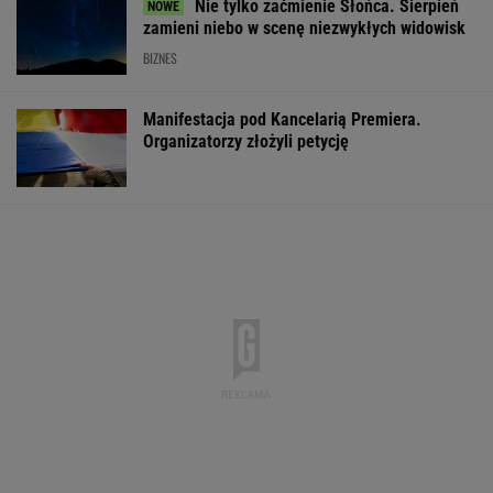
Pytamy o 15 osób, których wstyd nie znać.
Wiesz, z czego słyną?
Masz żółte plamy na trawniku?
Powodem nie zawsze jest brak wody
Polka pobiła rekord Guinnessa. Zajęło jej to
15 lat
KSIĄŻKA
Dlaczego warto spryskać klucze
octem? Sztuczka, której mało kto używa
Wpadka z Abramowicz wywołała