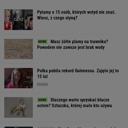
szum. U Świątek wydarzyło się coś
ważniejszego
SUBSKRYPCJA
Sandały Keen to synonim wakacyjnego
komfortu - teraz tańsze o niemal 100 zł
OFERTY AVANTI24
Włóż liść laurowy do
Rozpoznasz tych
Wiele osób kład
lodówki na godzinę.
wybitnych aktorów
łyżkę na parape
Efekt może cię
PRL-u? Wszyscy mylą
łazience. Powó
zaskoczyć
się w 8. pytaniu
zaskakuje