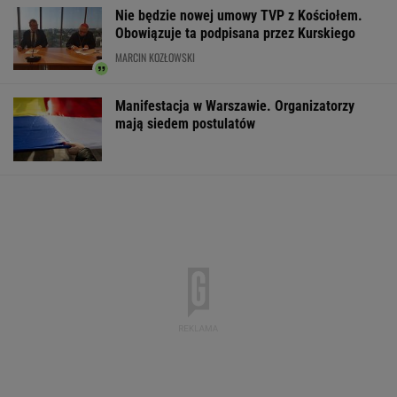
MATERIAŁ PROMOCYJNY
Zerwana linia energetyczna na Podlasiu.
Żandarmeria sprawdza śmigłowiec
Raport wywiadu USA.
Gruźlica w
Atak nożownik
"WSJ": Putin może
warszawskim
Kamiennej Górz
zaatakować NATO
przedszkolu. 24 dzieci
Napastnik ranił
nawet tej jesieni
na liście sanepidu
latka
WSPÓŁPRACA PŁATNA Z WYBORCZA.PL