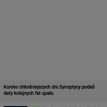
zamieni niebo w scenę niezwykłych widowisk
BIZNES
Manifestacja pod Kancelarią Premiera.
Organizatorzy złożyli petycję