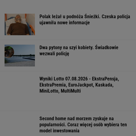
ZROZUM, POZNAJ, ODKRYWAJ
SEKCJA Z SUBSKRYPCJĄ
Cały świat uczy się od Ukraińców prowadzenia
wojny. Tylko nie Polacy
Najwięcej o Polakach mówią nekrologi
Zachwyciła w "Odysei" Nolana, ale od roku nie
dostała żadnej roli
Zaćmienie 12 sierpnia: praktyczny przewodnik