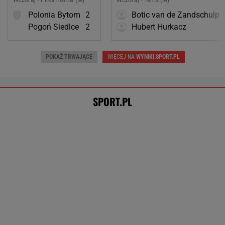
Mistrzyni olimpijska kończy karierę. To
żona znanego piłkarza
Trudno uwierzyć w to, co zrobił Hurkacz w
Montrealu. Miał już piłki meczowe
TENIS
Tysiące osób zrobi to we wrześniu. Powód
może cię zaskoczyć
MATERIAŁ PROMOCYJNY,
18+