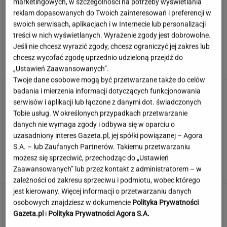
marketingowych, w szczególności na potrzeby wyświetlania
reklam dopasowanych do Twoich zainteresowań i preferencji w
swoich serwisach, aplikacjach i w Internecie lub personalizacji
Wachowicz wraz z Kurzopkami
treści w nich wyświetlanych. Wyrażenie zgody jest dobrowolne.
pożegnała się z "halo tu polsat". Mówi o
Jeśli nie chcesz wyrazić zgody, chcesz ograniczyć jej zakres lub
zaskoczeniu
chcesz wycofać zgodę uprzednio udzieloną przejdź do
MARCIN WOLNIAK
„Ustawień Zaawansowanych”.
Twoje dane osobowe mogą być przetwarzane także do celów
badania i mierzenia informacji dotyczących funkcjonowania
Nowe informacje o mężczyźnie spod Śnieżki.
To Polak
serwisów i aplikacji lub łączone z danymi dot. świadczonych
Tobie usług. W określonych przypadkach przetwarzanie
danych nie wymaga zgody i odbywa się w oparciu o
uzasadniony interes Gazeta.pl, jej spółki powiązanej – Agora
Quiz. Gdzie leży Kapsztad, a gdzie Zurych? To
S.A. – lub Zaufanych Partnerów. Takiemu przetwarzaniu
test dla wyjadaczy!
możesz się sprzeciwić, przechodząc do „Ustawień
Zaawansowanych” lub przez kontakt z administratorem – w
zależności od zakresu sprzeciwu i podmiotu, wobec którego
jest kierowany. Więcej informacji o przetwarzaniu danych
Nie czekaj, aż będzie za późno. To może
osobowych znajdziesz w dokumencie
Polityka Prywatności
oznaczać, że szkoła przestała służyć dziecku
Gazeta.pl
i
Polityka Prywatności Agora S.A.
MATERIAŁ PROMOCYJNY