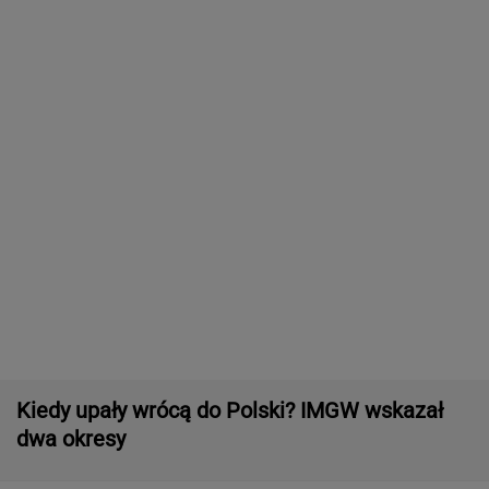
Polak leżał u podnóża Śnieżki. Czeska policja
ujawniła nowe informacje
Dwa pytony na szyi kobiety. Świadkowie
wezwali policję
Wyniki Lotto 07.08.2026 - EkstraPensja,
EkstraPremia, EuroJackpot, Kaskada,
MiniLotto, MultiMulti
Second home nad morzem zyskuje na
popularności. Coraz więcej osób wybiera ten
model inwestowania