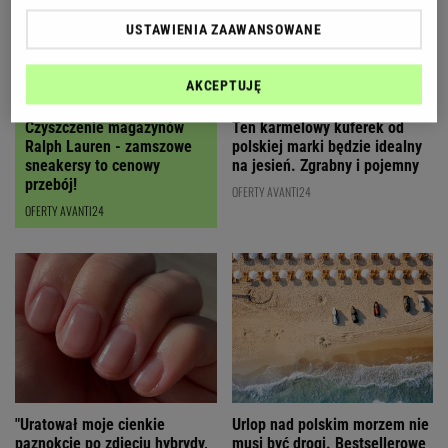
USTAWIENIA ZAAWANSOWANE
AKCEPTUJĘ
Czyszczenie magazynów
Ten karmelowy kuferek od
Ralph Lauren - zamszowe
polskiej marki będzie idealny
sneakersy to cenowy
na jesień. Zgrabny i pojemny
przebój!
OFERTY AVANTI24
OFERTY AVANTI24
"Uratował moje cienkie
Urlop nad polskim morzem nie
paznokcie po zdjęciu hybrydy,
musi być drogi. Bestsellerowe