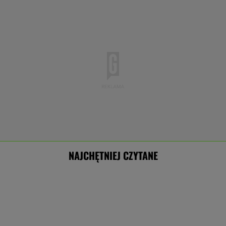
NAJCHĘTNIEJ CZYTANE
Koniec chłodniejszych dni.Synoptycy podali
daty kolejnych fal upału
Nie tylko zaćmienie Słońca. Sierpień