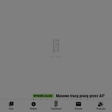
4,2983
3,7187
4,6027
5,0166
151 782,92
-0,09%
-0,41%
0,15%
-0,13%
-0,24%
SPRAWDŹ NOTOWANIA
Notowania dostarcza VIA24ONLINE
MOTORYZACJA
Quiz
Wideo
Gazeta.pl
Poczta
Pogoda