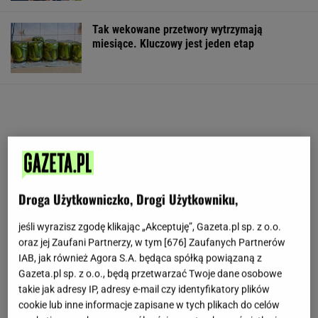
Tak wekowane przetwory wytrzymają
miesiące. Kluczowy jest jeden etap
Droga Użytkowniczko, Drogi Użytkowniku,
jeśli wyrazisz zgodę klikając „Akceptuję”, Gazeta.pl sp. z o.o.
oraz jej Zaufani Partnerzy, w tym [
676
] Zaufanych Partnerów
IAB, jak również Agora S.A. będąca spółką powiązaną z
Gazeta.pl sp. z o.o., będą przetwarzać Twoje dane osobowe
takie jak adresy IP, adresy e-mail czy identyfikatory plików
cookie lub inne informacje zapisane w tych plikach do celów