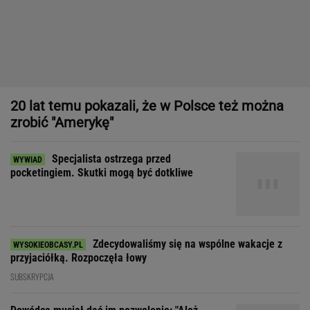
Specjalista ostrzega przed
pocketingiem. Skutki mogą być dotkliwe
Zdecydowaliśmy się na wspólne wakacje z
przyjaciółką. Rozpoczęła łowy
SUBSKRYPCJA
Dowódca musiał dać im pozwolenie: "Ależ
rozbierajcie się, kobiety"
"Prawdziwym sprawdzianem projektu nie jest sprzedaż, tylko
to, czy wytrzyma próbę czasu"