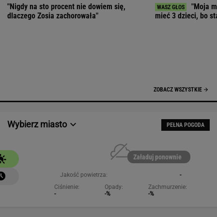
Załaduj ponownie
Jakość powietrza:
-
Ciśnienie:
Opady:
Zachmurzenie:
-
-%
-%