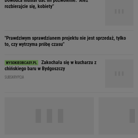
Zakochała się w kucharzu z
chińskiego baru w Bydgoszczy
SUBSKRYPCJA
"Nigdy na sto procent nie dowiem się,
"Moja ma
dlaczego Zosia zachorowała"
mieć 3 dzieci, bo st
ZOBACZ WSZYSTKIE
Wybierz miasto
PEŁNA POGODA