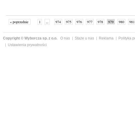
« poprzednie
1
...
974
975
976
977
978
979
980
981
następne »
Copyright © Wyborcza sp. z o.o.
O nas
Staże u nas
Reklama
Polityka 
Ustawienia prywatności