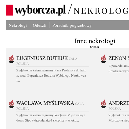
Nekrologi
Odeszli
Poradnik pogrzebowy
Inne nekrologi
EUGENIUSZ BUTRUK
ZENON 
CAŁA
POLSKA
Z powodu śmie
Z głębokim żalem żegnamy Pana Profesora dr. hab.
Smolarka wyraz
n. med. Eugeniusza Butruka Wybitnego Naukowca
i...
WACŁAWA MYŚLIWSKA
ANDRZE
CAŁA
POLSKA
POLSKA
Z głębokim żalem żegnamy Wacławę Myśliwską z
Z głębokim sm
domu Stec która odeszła 4 sierpnia w wieku...
Morozowskiego 