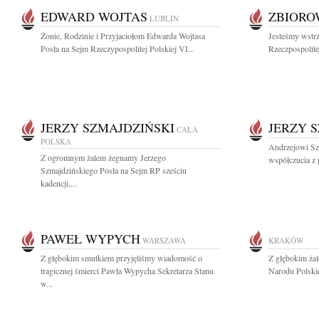
EDWARD WOJTAS
ZBIOR
LUBLIN
Żonie, Rodzinie i Przyjaciołom Edwarda Wojtasa
Jesteśmy wstrz
Posła na Sejm Rzeczypospolitej Polskiej VI...
Rzeczpospolite
JERZY SZMAJDZIŃSKI
JERZY 
CAŁA
POLSKA
Andrzejowi Sz
Z ogromnym żalem żegnamy Jerzego
współczucia z 
Szmajdzińskiego Posła na Sejm RP sześciu
kadencji,...
PAWEŁ WYPYCH
WARSZAWA
KRAKÓW
Z głębokim smutkiem przyjęliśmy wiadomość o
Z głębokim żal
tragicznej śmierci Pawła Wypycha Sekretarza Stanu
Narodu Polskie
w...