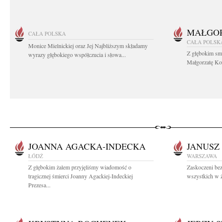
MAŁGOR
CAŁA POLSKA
CAŁA POLSK
Monice Mielnickiej oraz Jej Najbliższym składamy
Z głębokim sm
wyrazy głębokiego współczucia i słowa...
Małgorzatę Koś
JOANNA AGACKA-INDECKA
JANUSZ
ŁÓDŹ
WARSZAWA
Z głębokim żalem przyjęliśmy wiadomość o
Zaskoczeni bez
tragicznej śmierci Joanny Agackiej-Indeckiej
wszystkich w ż
Prezesa...