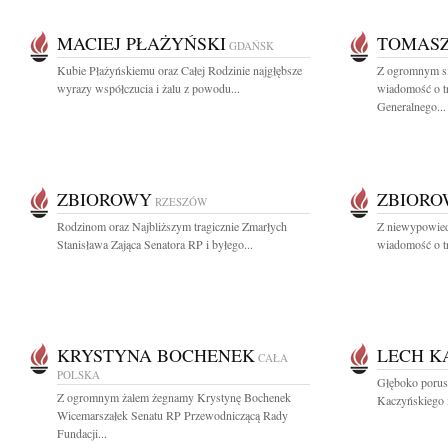
MACIEJ PŁAŻYŃSKI
TOMASZ
GDAŃSK
Kubie Płażyńskiemu oraz Całej Rodzinie najgłębsze
Z ogromnym sm
wyrazy współczucia i żalu z powodu...
wiadomość o t
Generalnego...
ZBIOROWY
ZBIOR
RZESZÓW
Rodzinom oraz Najbliższym tragicznie Zmarłych
Z niewypowied
Stanisława Zająca Senatora RP i byłego...
wiadomość o tra
KRYSTYNA BOCHENEK
LECH K
CAŁA
POLSKA
Głęboko porusz
Z ogromnym żalem żegnamy Krystynę Bochenek
Kaczyńskiego i
Wicemarszałek Senatu RP Przewodniczącą Rady
Fundacji...