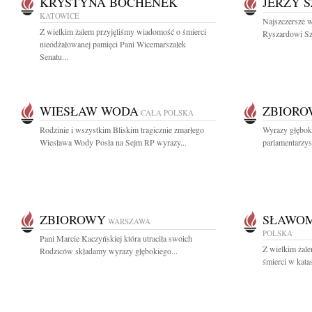
KRYSTYNA BOCHENEK
JERZY 
KATOWICE
Najszczersze 
Z wielkim żalem przyjęliśmy wiadomość o śmierci
Ryszardowi Sz
nieodżałowanej pamięci Pani Wicemarszałek
Senatu...
WIESŁAW WODA
ZBIOR
CAŁA POLSKA
Rodzinie i wszystkim Bliskim tragicznie zmarłego
Wyrazy głębok
Wiesława Wody Posła na Sejm RP wyrazy...
parlamentarzyst
ZBIOROWY
SŁAWOM
WARSZAWA
POLSKA
Pani Marcie Kaczyńskiej która utraciła swoich
Z wielkim żale
Rodziców składamy wyrazy głębokiego...
śmierci w katas